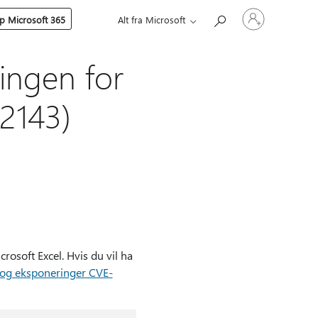
Logg
p Microsoft 365
Alt fra Microsoft
på
kontoen
din
ingen for
02143)
osoft Excel. Hvis du vil ha
r og eksponeringer CVE-