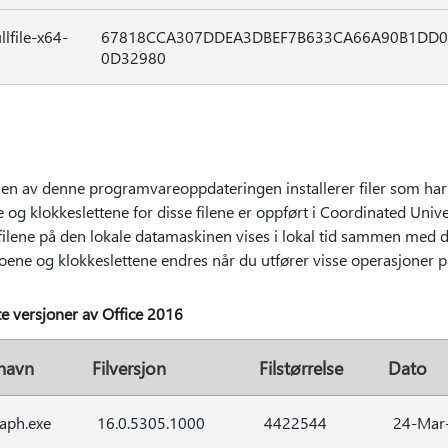
file-x64-
67818CCA307DDEA3DBEF7B633CA66A90B1DD0
0D32980
en av denne programvareoppdateringen installerer filer som har 
e og klokkeslettene for disse filene er oppført i Coordinated Uni
 filene på den lokale datamaskinen vises i lokal tid sammen med d
toene og klokkeslettene endres når du utfører visse operasjoner på
te versjoner av Office 2016
lnavn
Filversjon
Filstørrelse
Dato
aph.exe
16.0.5305.1000
4422544
24-Mar