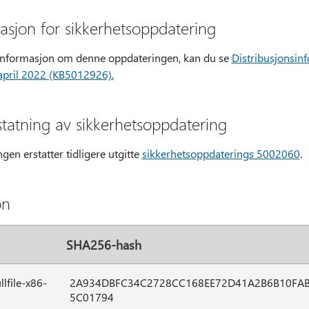
masjon for sikkerhetsoppdatering
nsinformasjon om denne oppdateringen, kan du se
Distribusjonsin
 april 2022 (KB5012926).
tatning av sikkerhetsoppdatering
en erstatter tidligere utgitte
sikkerhetsoppdaterings 5002060
.
on
SHA256-hash
file-x86-
2A934DBFC34C2728CC168EE72D41A2B6B10FA
5C01794