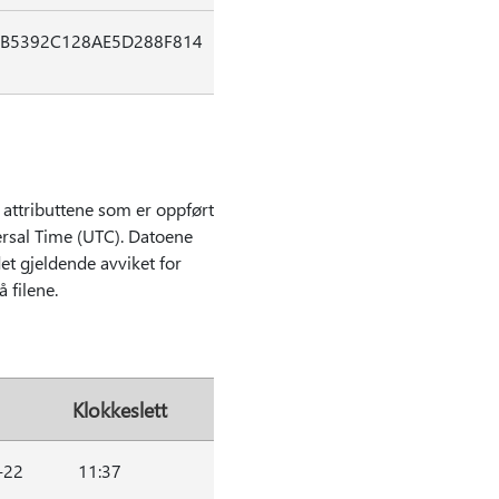
B5392C128AE5D288F814
attributtene som er oppført
versal Time (UTC). Datoene
et gjeldende avviket for
 filene.
Klokkeslett
-22
11:37