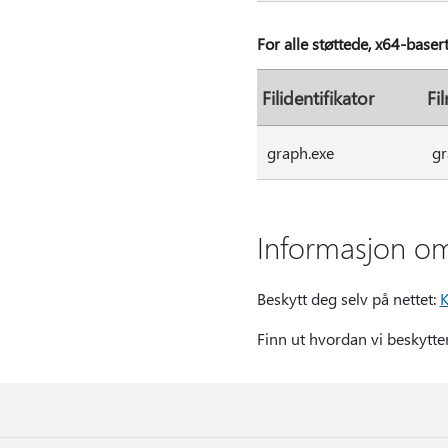
For alle støttede, x64-baser
Filidentifikator
Fi
graph.exe
gr
Informasjon om
Beskytt deg selv på nettet:
K
Finn ut hvordan vi beskytte