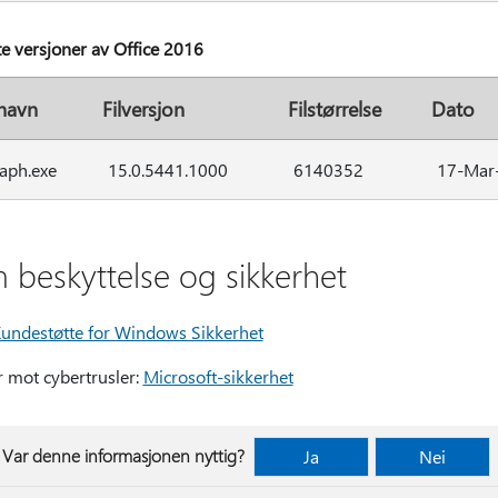
te versjoner av Office 2016
lnavn
Filversjon
Filstørrelse
Dato
aph.exe
15.0.5441.1000
6140352
17-Mar
 beskyttelse og sikkerhet
undestøtte for Windows Sikkerhet
r mot cybertrusler:
Microsoft-sikkerhet
Var denne informasjonen nyttig?
Ja
Nei