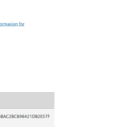
formasjon for
BBAC2BC898421DB2E57F