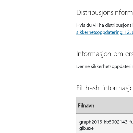
Distribusjonsinfor
Hvis du vil ha distribusjo
sikkerhetsoppdatering: 12.
Informasjon om ers
Denne sikkerhetsoppdatering
Fil-hash-informasj
Filnavn
graph2016-kb5002143-full
glb.exe