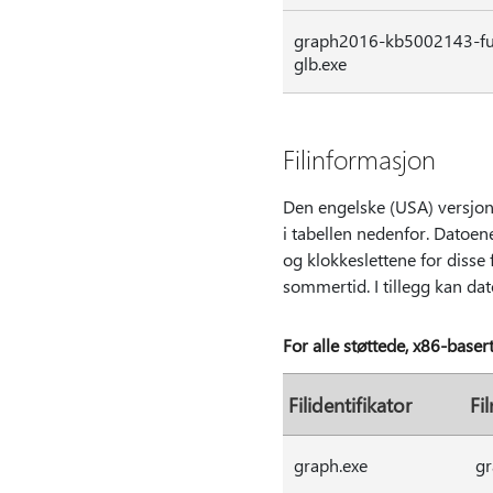
graph2016-kb5002143-full
glb.exe
Filinformasjon
Den engelske (USA) versjon
i tabellen nedenfor. Datoen
og klokkeslettene for disse
sommertid. I tillegg kan da
For alle støttede, x86-baser
Filidentifikator
Fi
graph.exe
gr