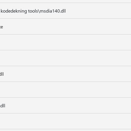
kodedekning tools\msdia140.dll
xe
ll
dll