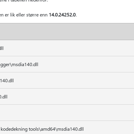
en er lik eller større enn
14.0.24252.0
.
ll
ger\msdia140.dll
140.dll
.dll
kodedekning tools\amd64\msdia140.dll