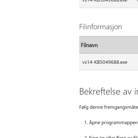
Filinformasjon
Filnavn
vs14-KB5049688.exe
Bekreftelse av i
Følg denne fremgangsmåten f
Åpne programmappen f
Finn én eller flere av fi