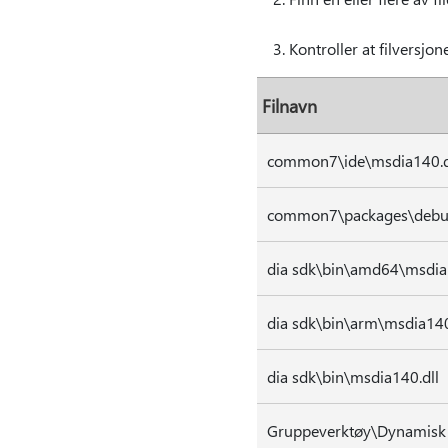
Kontroller at filversjon
Filnavn
common7\ide\msdia140.d
common7\packages\debug
dia sdk\bin\amd64\msdia
dia sdk\bin\arm\msdia140
dia sdk\bin\msdia140.dll
Gruppeverktøy\Dynamisk 