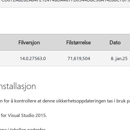
Filversjon
Filstørrelse
Dato
14.0.27563.0
71,619,504
8. jan.25
nstallasjon
or å kontrollere at denne sikkerhetsoppdateringen tas i bruk på
or Visual Studio 2015.
lene i tabellen nedenfor.