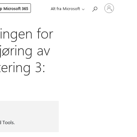
Logg
p Microsoft 365
Alt fra Microsoft
på
kontoen
din
ingen for
jøring av
ering 3:
 Tools.