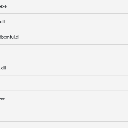
exe
dll
bcmfui.dll
dll
exe