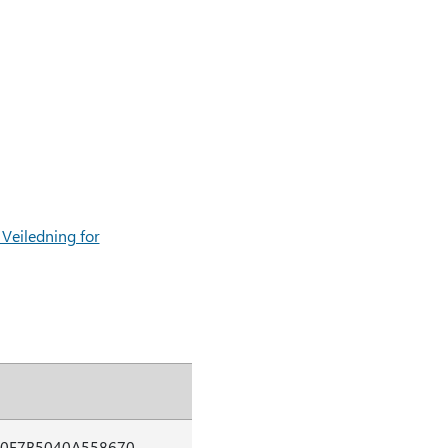
 Veiledning for
0E7B5040A558670