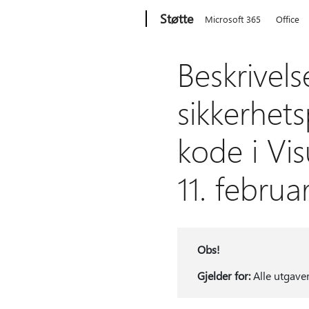
Microsoft
Støtte
Microsoft 365
Office
Beskrivel
sikkerhets
kode i Vi
11. febru
Obs!
Gjelder for:
Alle utgaver