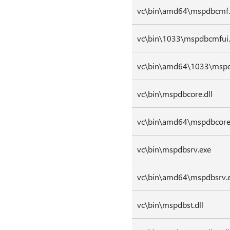
vc\bin\amd64\mspdbcmf.
vc\bin\1033\mspdbcmfui.
vc\bin\amd64\1033\mspd
vc\bin\mspdbcore.dll
vc\bin\amd64\mspdbcore.
vc\bin\mspdbsrv.exe
vc\bin\amd64\mspdbsrv.
vc\bin\mspdbst.dll