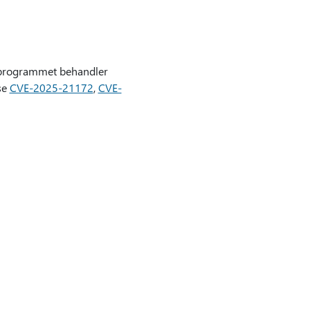
r programmet behandler
se
CVE-2025-21172
,
CVE-