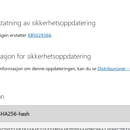
.
tatning av sikkerhetsoppdatering
gen erstatter
KB5029366
.
masjon for sikkerhetsoppdatering
nsinformasjon om denne oppdateringen, kan du se
Distribusjoner –
on
SHA256-hash
FCD072AB282A84F21E474BDA487FD0344DBC98A14E88C7B73