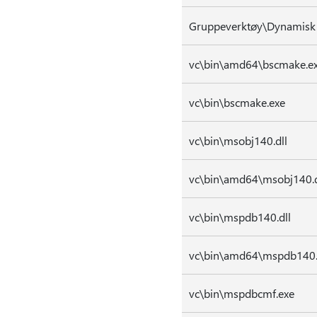
Gruppeverktøy\Dynamisk 
vc\bin\amd64\bscmake.e
vc\bin\bscmake.exe
vc\bin\msobj140.dll
vc\bin\amd64\msobj140.d
vc\bin\mspdb140.dll
vc\bin\amd64\mspdb140.
vc\bin\mspdbcmf.exe