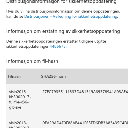
Distribusjonsinformasjon for sikkerhetsoppdatering
Hvis du vil ha distribusjonsinformasjon om denne oppdateringen,
kan du se
Distribusjoner – Veiledning for sikkerhetsoppdatering
.
Informasjon om erstatning av sikkerhetsoppdatering
Denne sikkerhetsoppdateringen erstatter tidligere utgitte
sikkerhetsoppdateringer
4486673
.
Informasjon om fil-hash
Filnavn
SHA256-hash
visio2013-
F7EC79355111337D481319A69378941A03AE4
kb5002017-
fullfile-x86-
glb.exe
visio2013-
0EA29AD4F0F88AB441F65FD6DB3A83435C4D
kb5002017-