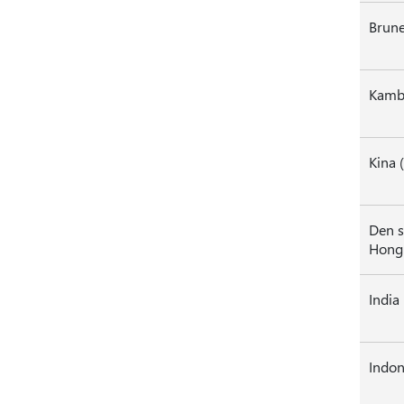
Kambo
Kina
Den s
Hon
India
Indon