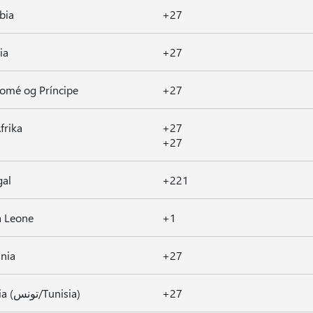
bia
+27
ia
+27
omé og Príncipe
+27
frika
+27
+27
gal
+221
a Leone
+1
nia
+27
Tunisia (تونس/Tunisia)
+27