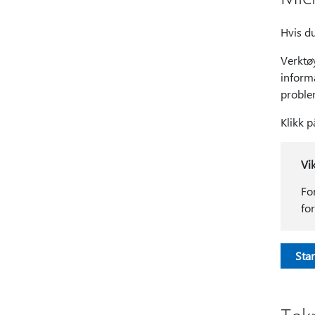
Hvis du
Verktø
inform
proble
Klikk 
Vi
Fo
fo
Sta