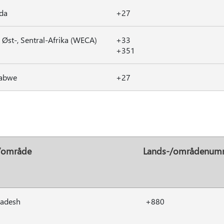
da
+27
, Øst-, Sentral-Afrika (WECA)
+33
+351
abwe
+27
/område
Lands-/områdenum
ladesh
+880