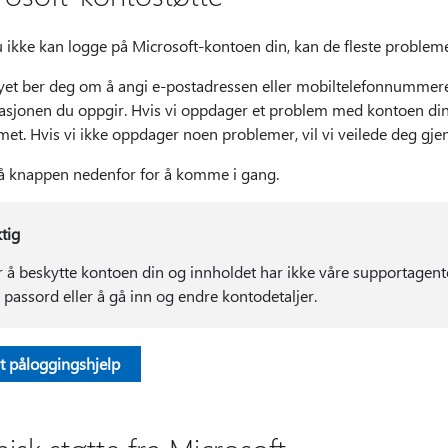
 ikke kan logge på Microsoft-kontoen din, kan de fleste problemer
yet ber deg om å angi e-postadressen eller mobiltelefonnummere
asjonen du oppgir. Hvis vi oppdager et problem med kontoen din, 
met. Hvis vi ikke oppdager noen problemer, vil vi veilede deg gj
på knappen nedenfor for å komme i gang.
ktig
r å beskytte kontoen din og innholdet har ikke våre supportagenter 
r passord eller å gå inn og endre kontodetaljer.
rt påloggingshjelp