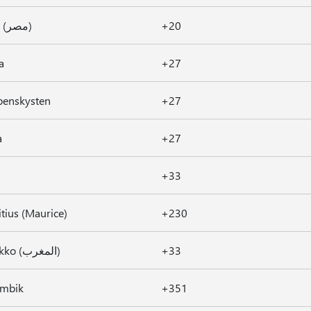
Egypt (مصر)
+20
a
+27
benskysten
+27
a
+27
+33
tius (Maurice)
+230
Marokko (المغرب)
+33
mbik
+351