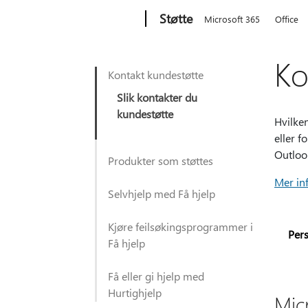
Microsoft
Støtte
Microsoft 365
Office
Ko
Kontakt kundestøtte
Slik kontakter du
kundestøtte
Hvilke
eller 
Outloo
Produkter som støttes
Mer in
Selvhjelp med Få hjelp
Kjøre feilsøkingsprogrammer i
Per
Få hjelp
Få eller gi hjelp med
Hurtighjelp
Mic