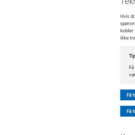
Tekn
Hvis du
spørsmå
kobler 
ikke tr
Ti
Få
væ
Få h
Få 