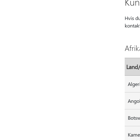
Kun
Hvis du
kontak
Afrik
Land
Ango
Bots
Kame