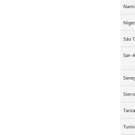
Nami
Niger
São T
Sør-A
Sene
Sierr
Tanza