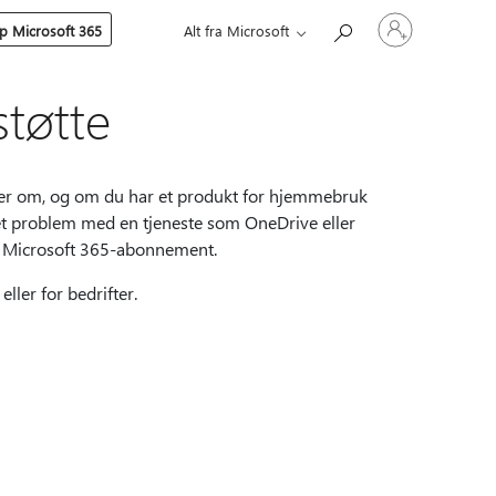
Logg
p Microsoft 365
Alt fra Microsoft
på
kontoen
din
støtte
inger om, og om du har et produkt for hjemmebruk
 et problem med en tjeneste som OneDrive eller
e Microsoft 365-abonnement.
ler for bedrifter.