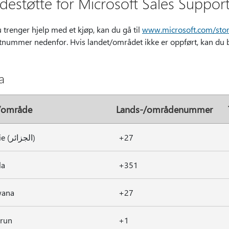
destøtte for Microsoft Sales Suppor
 trenger hjelp med et kjøp, kan du gå til
www.microsoft.com/sto
tnummer nedenfor. Hvis landet/området ikke er oppført, kan du b
a
/område
Lands-/områdenummer
Algerie (الجزائر)
+27
la
+351
wana
+27
run
+1