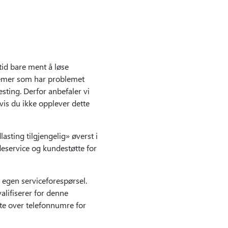
tid bare ment å løse
temer som har problemet
sting. Derfor anbefaler vi
is du ikke opplever dette
asting tilgjengelig» øverst i
eservice og kundestøtte for
 egen serviceforespørsel.
lifiserer for denne
ste over telefonnumre for