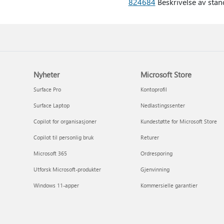
824684
Beskrivelse av sta
Nyheter
Microsoft Store
Surface Pro
Kontoprofil
Surface Laptop
Nedlastingssenter
Copilot for organisasjoner
Kundestøtte for Microsoft Store
Copilot til personlig bruk
Returer
Microsoft 365
Ordresporing
Utforsk Microsoft-produkter
Gjenvinning
Windows 11-apper
Kommersielle garantier