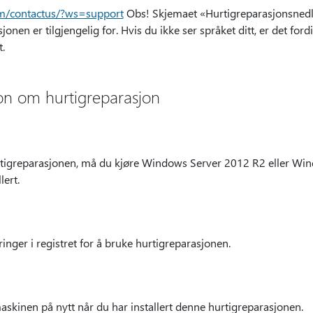
om/contactus/?ws=support
Obs! Skjemaet «Hurtigreparasjonsnedlas
nen er tilgjengelig for. Hvis du ikke ser språket ditt, er det ford
t.
jon om hurtigreparasjon
rtigreparasjonen, må du kjøre Windows Server 2012 R2 eller Wi
lert.
inger i registret for å bruke hurtigreparasjonen.
skinen på nytt når du har installert denne hurtigreparasjonen.