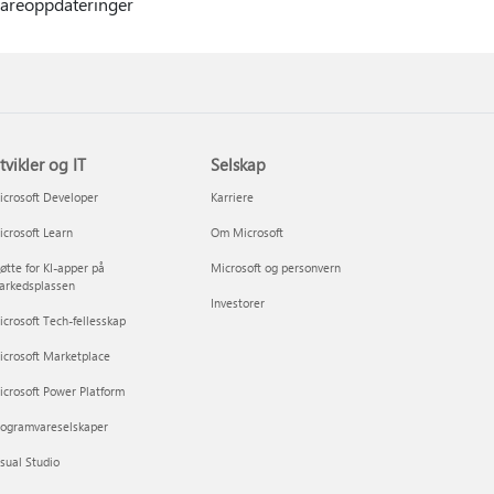
vareoppdateringer
tvikler og IT
Selskap
crosoft Developer
Karriere
crosoft Learn
Om Microsoft
øtte for KI-apper på
Microsoft og personvern
arkedsplassen
Investorer
crosoft Tech-fellesskap
icrosoft Marketplace
crosoft Power Platform
rogramvareselskaper
sual Studio