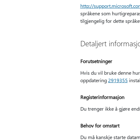
http://support.microsoft.c
språkene som hurtigreparasjo
tilgjengelig for dette språke
Detaljert informas
Forutsetninger
Hvis du vil bruke denne hu
oppdatering
2919355
instal
Registerinformasjon
Du trenger ikke å gjøre endr
Behov for omstart
Du må kanskje starte datama