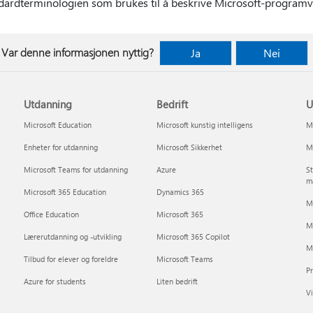
ndardterminologien som brukes til å beskrive Microsoft-program
Var denne informasjonen nyttig?
Ja
Nei
Utdanning
Bedrift
U
Microsoft Education
Microsoft kunstig intelligens
Mi
Enheter for utdanning
Microsoft Sikkerhet
Mi
Microsoft Teams for utdanning
Azure
St
m
Microsoft 365 Education
Dynamics 365
Mi
Office Education
Microsoft 365
M
Lærerutdanning og -utvikling
Microsoft 365 Copilot
Mi
Tilbud for elever og foreldre
Microsoft Teams
P
Azure for students
Liten bedrift
Vi