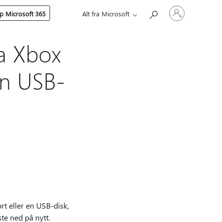
Logg
p Microsoft 365
Alt fra Microsoft
på
kontoen
din
ra Xbox
en USB-
rt eller en USB-disk,
te ned på nytt.