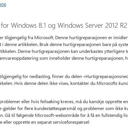
006
 for Windows 8.1 og Windows Server 2012 R2
er tilgjengelig fra Microsoft. Denne hurtigreparasjonen er imidler
 i denne artikkelen. Bruk denne hurtigreparasjonen bare på sys
tikkelen. Denne hurtigreparasjonen kan underkastes ytterligere te
ramvareoppdatering som inneholder denne hurtigreparasjonen, hv
ilgjengelig for nedlasting, finner du delen «Hurtigreparasjonsnedl
elen. Hvis denne delen ikke vises, kontakter du Microsofts kund
 problemer eller hvis feilsøking kreves, må du kanskje opprette en
 gjelder for flere kundestøttespørsmål og problemer som ikke kva
. Gå til følgende Microsoft-webområde for å få en fullstendig li
 eller opprette en separat serviceforespørsel: