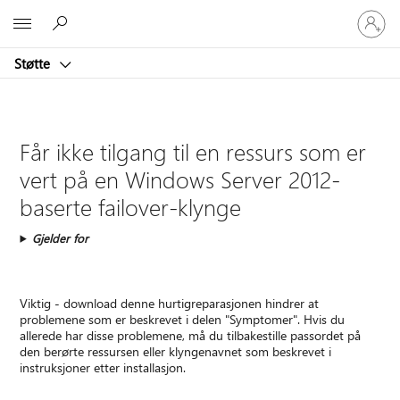
Logg
Microsoft
på
kontoen
Støtte
din
Får ikke tilgang til en ressurs som er
vert på en Windows Server 2012-
baserte failover-klynge
Gjelder for
Viktig - download denne hurtigreparasjonen hindrer at
problemene som er beskrevet i delen "Symptomer". Hvis du
allerede har disse problemene, må du tilbakestille passordet på
den berørte ressursen eller klyngenavnet som beskrevet i
instruksjoner etter installasjon.