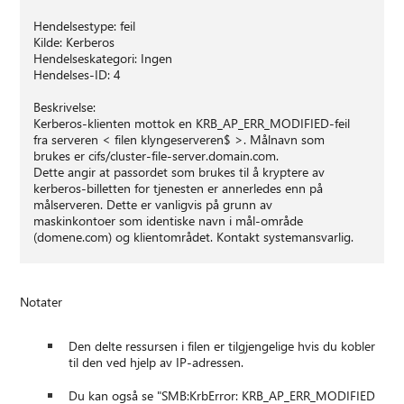
Hendelsestype: feil
Kilde: Kerberos
Hendelseskategori: Ingen
Hendelses-ID: 4
Beskrivelse:
Kerberos-klienten mottok en KRB_AP_ERR_MODIFIED-feil
fra serveren < filen klyngeserveren$ >. Målnavn som
brukes er cifs/cluster-file-server.domain.com.
Dette angir at passordet som brukes til å kryptere av
kerberos-billetten for tjenesten er annerledes enn på
målserveren. Dette er vanligvis på grunn av
maskinkontoer som identiske navn i mål-område
(domene.com) og klientområdet. Kontakt systemansvarlig.
Notater
Den delte ressursen i filen er tilgjengelige hvis du kobler
til den ved hjelp av IP-adressen.
Du kan også se "SMB:KrbError: KRB_AP_ERR_MODIFIED