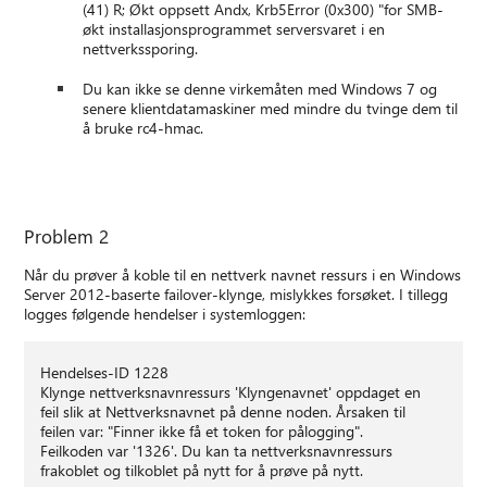
(41) R; Økt oppsett Andx, Krb5Error (0x300) "for SMB-
økt installasjonsprogrammet serversvaret i en
nettverkssporing.
Du kan ikke se denne virkemåten med Windows 7 og
senere klientdatamaskiner med mindre du tvinge dem til
å bruke rc4-hmac.
Problem 2
Når du prøver å koble til en nettverk navnet ressurs i en Windows
Server 2012-baserte failover-klynge, mislykkes forsøket. I tillegg
logges følgende hendelser i systemloggen:
Hendelses-ID 1228
Klynge nettverksnavnressurs 'Klyngenavnet' oppdaget en
feil slik at Nettverksnavnet på denne noden. Årsaken til
feilen var: "Finner ikke få et token for pålogging".
Feilkoden var '1326'. Du kan ta nettverksnavnressurs
frakoblet og tilkoblet på nytt for å prøve på nytt.