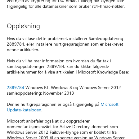
ved hjelp av kryptering for rc4-hmac. I tillegg blir klyngen ikke
tilgjengelig for alle datamaskiner som bruker rc4-hmac-nøkler.
Oppløsning
Hvis du vil løse dette problemet, installerer Samleoppdatering
2889784, eller installere hurtigreparasjonen som er beskrevet i
denne artikkelen.
Hvis du vil ha mer informasjon om hvordan du får tak i
samleoppdateringen 2889784, kan du klikke følgende
artikkelnummer for å vise artikkelen i Microsoft Knowledge Base:
2889784
Windows RT, Windows 8 og Windows Server 2012
samleoppdatering: November 2013
Denne hurtigreparasjonen er også tilgjengelig på
Microsoft
Update-katalogen
.
Microsoft anbefaler også at du oppgraderer
domenefunksjonsnivået for Active Directory-domenet som
Windows Server 2012 Failover-klynge som er koblet til fra
Windows Server 2003 til en senere versjon av Windows Server.