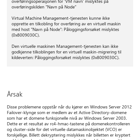
overføringsoperasjonen for 'VM navn' mislyktes på
overføringskilden "Navn på Node"
Virtual Machine Management-tjenesten kunne ikke
opprette en tilkobling for overføring av en virtuell maskin
med host "Navn på Node": Påloggingsforsøket mislyktes
(0x8009030C).
Den virtuelle maskinen Management-tjenesten kan ikke
godkjenne tilkoblingen for en virtuell maskin-migrering til
kildeverten: Påloggingsforsøket mislyktes (0x8009030C).
Årsak
Disse problemene oppstår når du kjører en Windows Server 2012
Failover-klynge som er medlem av et Active Directory-domene
som har et domene funksjonelle nivå av Windows Server 2003.
Dette er et resultat av rc4-hmac-tastene på domenekontrolleren
og cluster-side for det virtuelle datamaskinobjektet (VCO) er
forskjellige. Billett dekryptering mislykkes når billetten er kryptert