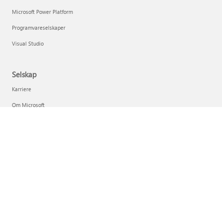
Microsoft Power Platform
Programvareselskaper
Visual Studio
Selskap
Karriere
Om Microsoft
Microsoft og personvern
Investorer
Norsk bokmål (Norge)
Dine personvernvalg
Personvern for forbrukerhelse
Kontakt Microsoft
Personvern
Vilkår for bruk
Varemerker
Om annonsene