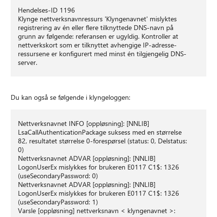
Hendelses-ID 1196
Klynge nettverksnavnressurs 'Klyngenavnet' mislyktes
registrering av én eller flere tilknyttede DNS-navn på
grunn av følgende: referansen er ugyldig. Kontroller at
nettverkskort som er tilknyttet avhengige IP-adresse-
ressursene er konfigurert med minst én tilgjengelig DNS-
server.
Du kan også se følgende i klyngeloggen:
Nettverksnavnet INFO [oppløsning]: [NNLIB]
LsaCallAuthenticationPackage suksess med en størrelse
82, resultatet størrelse 0-forespørsel (status: 0, Delstatus:
0)
Nettverksnavnet ADVAR [oppløsning]: [NNLIB]
LogonUserEx mislykkes for brukeren E0117 C1$: 1326
(useSecondaryPassword: 0)
Nettverksnavnet ADVAR [oppløsning]: [NNLIB]
LogonUserEx mislykkes for brukeren E0117 C1$: 1326
(useSecondaryPassword: 1)
Varsle [oppløsning] nettverksnavn < klyngenavnet >: