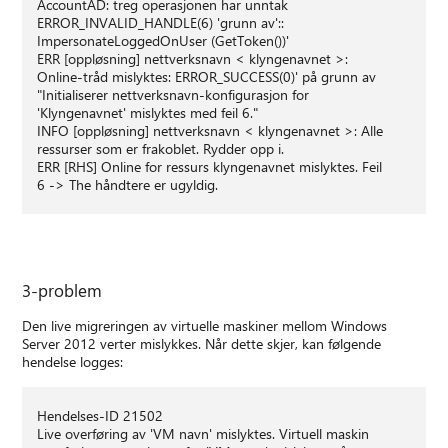
AccountAD: treg operasjonen har unntak
ERROR_INVALID_HANDLE(6) 'grunn av'::
ImpersonateLoggedOnUser (GetToken())'
ERR [oppløsning] nettverksnavn < klyngenavnet >:
Online-tråd mislyktes: ERROR_SUCCESS(0)' på grunn av
"Initialiserer nettverksnavn-konfigurasjon for
'Klyngenavnet' mislyktes med feil 6."
INFO [oppløsning] nettverksnavn < klyngenavnet >: Alle
ressurser som er frakoblet. Rydder opp i.
ERR [RHS] Online for ressurs klyngenavnet mislyktes. Feil
6 -> The håndtere er ugyldig.
3-problem
Den live migreringen av virtuelle maskiner mellom Windows
Server 2012 verter mislykkes. Når dette skjer, kan følgende
hendelse logges:
Hendelses-ID 21502
Live overføring av 'VM navn' mislyktes. Virtuell maskin