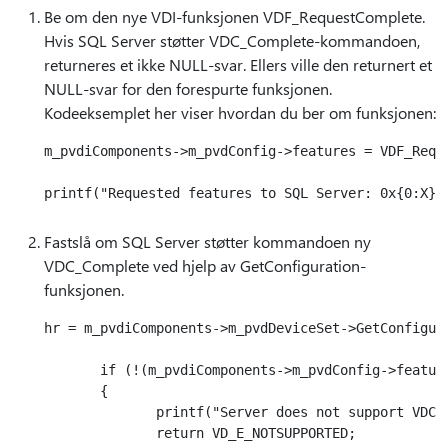
Be om den nye VDI-funksjonen VDF_RequestComplete.
Hvis SQL Server støtter VDC_Complete-kommandoen,
returneres et ikke NULL-svar. Ellers ville den returnert et
NULL-svar for den forespurte funksjonen.
Kodeeksemplet her viser hvordan du ber om funksjonen:
m_pvdiComponents->m_pvdConfig->features = VDF_Reque
Fastslå om SQL Server støtter kommandoen ny
VDC_Complete ved hjelp av GetConfiguration-
funksjonen.
hr = m_pvdiComponents->m_pvdDeviceSet->GetConfigura
       if (!(m_pvdiComponents->m_pvdConfig->feature
       {

              printf("Server does not support VDC_C
              return VD_E_NOTSUPPORTED;
