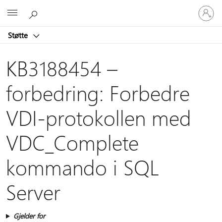
Logg
Microsoft
på
kontoen
Støtte
din
KB3188454 –
forbedring: Forbedre
VDI-protokollen med
VDC_Complete
kommando i SQL
Server
Gjelder for