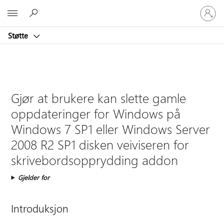
Logg
Microsoft
på
kontoen
Støtte
din
Gjør at brukere kan slette gamle
oppdateringer for Windows på
Windows 7 SP1 eller Windows Server
2008 R2 SP1 disken veiviseren for
skrivebordsopprydding addon
Gjelder for
Introduksjon