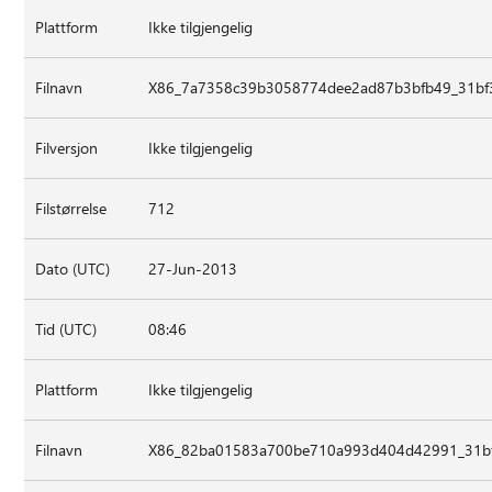
Plattform
Ikke tilgjengelig
Filnavn
X86_7a7358c39b3058774dee2ad87b3bfb49_31bf3
Filversjon
Ikke tilgjengelig
Filstørrelse
712
Dato (UTC)
27-Jun-2013
Tid (UTC)
08:46
Plattform
Ikke tilgjengelig
Filnavn
X86_82ba01583a700be710a993d404d42991_31bf