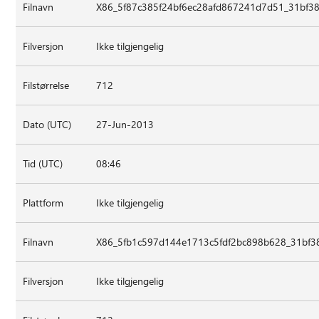
Filnavn
X86_5f87c385f24bf6ec28afd867241d7d51_31bf38
Filversjon
Ikke tilgjengelig
Filstørrelse
712
Dato (UTC)
27-Jun-2013
Tid (UTC)
08:46
Plattform
Ikke tilgjengelig
Filnavn
X86_5fb1c597d144e1713c5fdf2bc898b628_31bf38
Filversjon
Ikke tilgjengelig