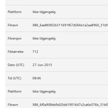
Plattform
Ikke tilgjengelig
Filnavn
X86_6ae86902b311691f67d584a1a2aa8960_31bf3
Filversjon
Ikke tilgjengelig
Filstørrelse
712
Dato (UTC)
27-Jun-2013
Tid (UTC)
08:46
Plattform
Ikke tilgjengelig
Filnavn
X86_6f0a908eb9d20dd1901647c2ca6e376b_31bf3