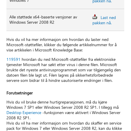
Windows 7
pakken nå.
Alle støttede x64-baserte versjoner av
Last ned
Windows Server 2008 R2
pakken nå.
Hvis du vil ha mer informasjon om hvordan du laster ned
Microsoft-støttefiler, klikker du følgende artikkelnummer for å
vise artikkelen i Microsoft Knowledge Base:
119591
hvordan du ned Microsoft-støttefiler fra elektroniske
tjenester Microsoft har søkt etter virus i denne filen. Microsoft
brukte det nyeste antivirusprogrammet som var tilgjengelig den
datoen filen ble lagt ut. Filen lagres på sikkerhetsforbedrede
servere som bidrar til å hindre uautoriserte endringer i filen.
Forutsetninger
Hvis du vil bruke denne hurtigreparasjonen, må du kjøre
Windows 7 SP1 eller Windows Server 2008 R2 SP1. I tillegg må
Desktop Experience
-funksjonen være aktivert i Windows Server
2008 R2 SP1.
Hvis du vil ha mer informasjon om hvordan du skaffer en service
pack for Windows 7 eller Windows Server 2008 R2, kan du klikke