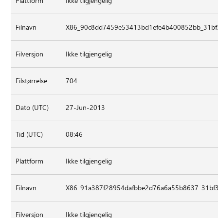
Plattform
Ikke tilgjengelig
Filnavn
X86_90c8dd7459e53413bd1efe4b400852bb_31bf3
Filversjon
Ikke tilgjengelig
Filstørrelse
704
Dato (UTC)
27-Jun-2013
Tid (UTC)
08:46
Plattform
Ikke tilgjengelig
Filnavn
X86_91a387f28954dafbbe2d76a6a55b8637_31bf3
Filversjon
Ikke tilgjengelig