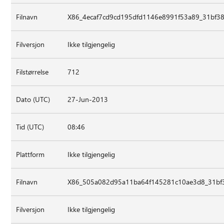
Filnavn
X86_4ecaf7cd9cd195dfd1146e8991f53a89_31bf38
Filversjon
Ikke tilgjengelig
Filstørrelse
712
Dato (UTC)
27-Jun-2013
Tid (UTC)
08:46
Plattform
Ikke tilgjengelig
Filnavn
X86_505a082d95a11ba64f145281c10ae3d8_31bf3
Filversjon
Ikke tilgjengelig