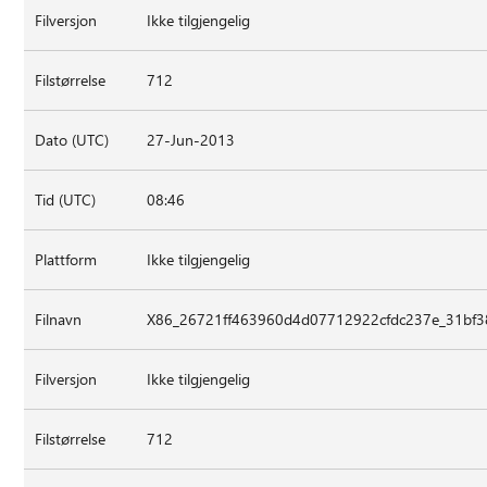
Filversjon
Ikke tilgjengelig
Filstørrelse
712
Dato (UTC)
27-Jun-2013
Tid (UTC)
08:46
Plattform
Ikke tilgjengelig
Filnavn
X86_26721ff463960d4d07712922cfdc237e_31bf38
Filversjon
Ikke tilgjengelig
Filstørrelse
712