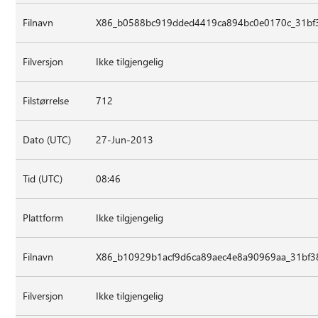
Filnavn
X86_b0588bc919dded4419ca894bc0e0170c_31bf38
Filversjon
Ikke tilgjengelig
Filstørrelse
712
Dato (UTC)
27-Jun-2013
Tid (UTC)
08:46
Plattform
Ikke tilgjengelig
Filnavn
X86_b10929b1acf9d6ca89aec4e8a90969aa_31bf3
Filversjon
Ikke tilgjengelig