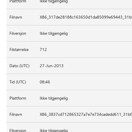
Plattform
Ikke tilgjengelig
Filnavn
X86_317de28188c163650d1da85099e69443_31bf3
Filversjon
Ikke tilgjengelig
Filstørrelse
712
Dato (UTC)
27-Jun-2013
Tid (UTC)
08:46
Plattform
Ikke tilgjengelig
Filnavn
X86_3837cd712865327a7e7e734cadedd611_31bf3
Filversjon
Ikke tilgjengelig