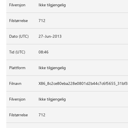
Filversjon
Ikke tilgjengelig
Filstørrelse
712
Dato (UTC)
27-Jun-2013
Tid (UTC)
08:46
Plattform
Ikke tilgjengelig
Filnavn
X86_8c2ce80eba228e0801d2b44c7c6f5655_31bf38
Filversjon
Ikke tilgjengelig
Filstørrelse
712