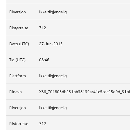
Filversjon
Ikke tilgjengelig
Filstørrelse
712
Dato (UTC)
27-Jun-2013
Tid (UTC)
08:46
Plattform
Ikke tilgjengelig
Filnavn
X86_701803db231bb38139ac41e5cde25d9d_31bf3
Filversjon
Ikke tilgjengelig
Filstørrelse
712