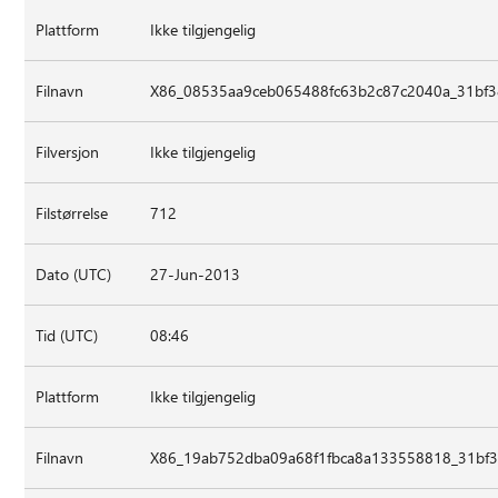
Plattform
Ikke tilgjengelig
Filnavn
X86_08535aa9ceb065488fc63b2c87c2040a_31bf38
Filversjon
Ikke tilgjengelig
Filstørrelse
712
Dato (UTC)
27-Jun-2013
Tid (UTC)
08:46
Plattform
Ikke tilgjengelig
Filnavn
X86_19ab752dba09a68f1fbca8a133558818_31bf3