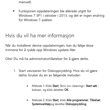
manuelt.
Funksjonen oppdateringen ble allerede utgitt for
Windows 7 SP1 i oktober i 2013, og det er ingen endring
for Windows 7-pakker.
Hvis du vil ha mer informasjon
Når du installerer denne oppdateringen, kan du følge disse
trinnene for å rydde opp Windows update-filer.
Obs! Du må ha administratortillatelser for å gjøre dette.
Start veiviseren for Diskopprydding. Hvis du vil gjøre
dette, bruker du én av følgende metoder:
Metode 1: Klikk
Start
, Skriv inn cleanmgr i
Start søk
-
boksen, og klikk deretter
OK
.
Metode 2: Klikk
Start
, klikk
Alle programmer
,
Tilbehør
,
Systemverktøy
og deretter
Diskopprydding
.