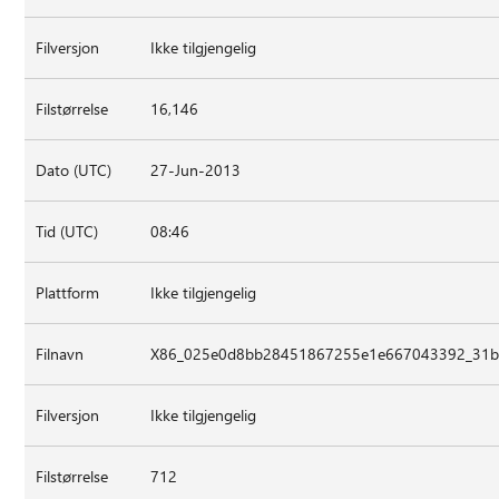
Filversjon
Ikke tilgjengelig
Filstørrelse
16,146
Dato (UTC)
27-Jun-2013
Tid (UTC)
08:46
Plattform
Ikke tilgjengelig
Filnavn
X86_025e0d8bb28451867255e1e667043392_31bf3
Filversjon
Ikke tilgjengelig
Filstørrelse
712