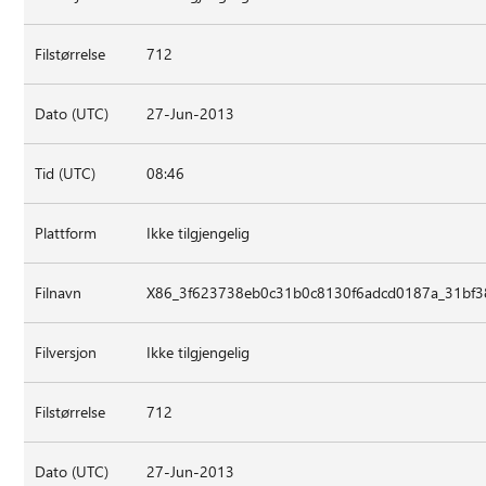
Filstørrelse
712
Dato (UTC)
27-Jun-2013
Tid (UTC)
08:46
Plattform
Ikke tilgjengelig
Filnavn
X86_3f623738eb0c31b0c8130f6adcd0187a_31bf3
Filversjon
Ikke tilgjengelig
Filstørrelse
712
Dato (UTC)
27-Jun-2013