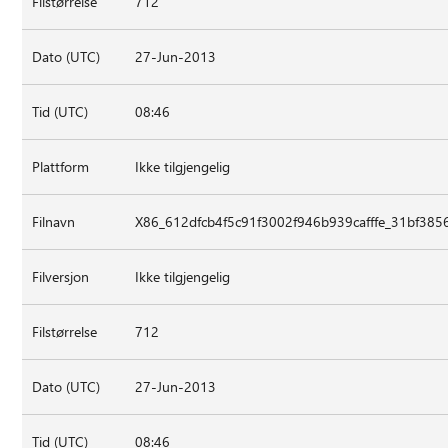
Filstørrelse
712
Dato (UTC)
27-Jun-2013
Tid (UTC)
08:46
Plattform
Ikke tilgjengelig
Filnavn
X86_612dfcb4f5c91f3002f946b939cafffe_31bf385
Filversjon
Ikke tilgjengelig
Filstørrelse
712
Dato (UTC)
27-Jun-2013
Tid (UTC)
08:46