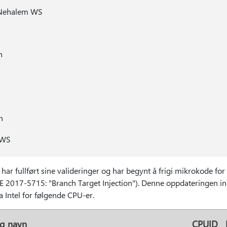
 Nehalem WS
n
n
 WS
 har fullført sine valideringer og har begynt å frigi mikrokode fo
VE 2017-5715: "Branch Target Injection"). Denne oppdateringen i
 Intel for følgende CPU-er.
ig navn
CPUID