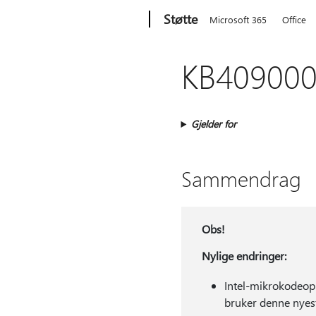
Microsoft
Støtte
Microsoft 365
Office
KB4090007
Gjelder for
Sammendrag
Obs!
Nylige endringer:
Intel-mikrokodeopp
bruker denne nyest