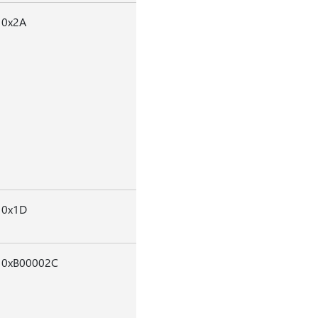
0x2A
0x1D
0xB00002C