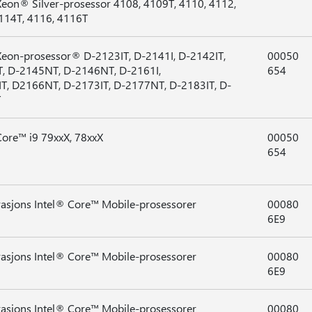
Xeon® Silver-prosessor 4108, 4109T, 4110, 4112,
114T, 4116, 4116T
Xeon-prosessor® D-2123IT, D-2141I, D-2142IT,
00050
, D-2145NT, D-2146NT, D-2161I,
654
T, D2166NT, D-2173IT, D-2177NT, D-2183IT, D-
T
Core™ i9 79xxX, 78xxX
00050
654
rasjons Intel® Core™ Mobile-prosessorer
00080
6E9
rasjons Intel® Core™ Mobile-prosessorer
00080
6E9
rasjons Intel® Core™ Mobile-prosessorer
00080