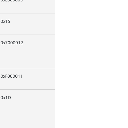
0x15
0x7000012
0xF000011
0x1D