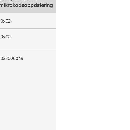
mikrokodeoppdatering
0xC2
0xC2
0x2000049