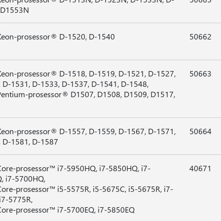
 D1553N
Xeon-prosessor® D-1520, D-1540
50662
Xeon-prosessor® D-1518, D-1519, D-1521, D-1527,
50663
 D-1531, D-1533, D-1537, D-1541, D-1548,
Pentium-prosessor® D1507, D1508, D1509, D1517,
Xeon-prosessor® D-1557, D-1559, D-1567, D-1571,
50664
 D-1581, D-1587
Core-prosessor™ i7-5950HQ, i7-5850HQ, i7-
40671
, i7-5700HQ,
Core-prosessor™ i5-5575R, i5-5675C, i5-5675R, i7-
i7-5775R,
Core-prosessor™ i7-5700EQ, i7-5850EQ