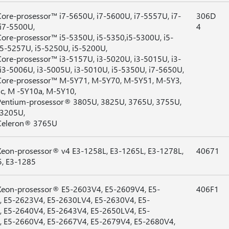
Core-prosessor™ i7-5650U, i7-5600U, i7-5557U, i7-
306D
i7-5500U,
4
Core-prosessor™ i5-5350U, i5-5350,i5-5300U, i5-
5-5257U, i5-5250U, i5-5200U,
Core-prosessor™ i3-5157U, i3-5020U, i3-5015U, i3-
i3-5006U, i3-5005U, i3-5010U, i5-5350U, i7-5650U,
Core-prosessor™ M-5Y71, M-5Y70, M-5Y51, M-5Y3,
, M -5Y10a, M-5Y10,
Pentium-prosessor® 3805U, 3825U, 3765U, 3755U,
 3205U,
 Celeron® 3765U
Xeon-prosessor® v4 E3-1258L, E3-1265L, E3-1278L,
40671
, E3-1285
Xeon-prosessor® E5-2603V4, E5-2609V4, E5-
406F1
 E5-2623V4, E5-2630LV4, E5-2630V4, E5-
 E5-2640V4, E5-2643V4, E5-2650LV4, E5-
 E5-2660V4, E5-2667V4, E5-2679V4, E5-2680V4,