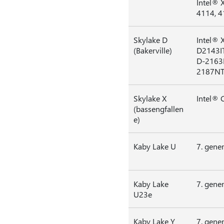
Intel® 
4114, 4
Skylake D
Intel® 
(Bakerville)
D2143IT
D-2163I
2187N
Skylake X
Intel® 
(bassengfallen
e)
Kaby Lake U
7. gene
Kaby Lake
7. gene
U23e
Kaby Lake Y
7. gene