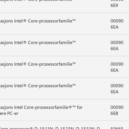
6E9
rasjons Intel® Core-prosessorfamilie™
00090
6EA
rasjons Intel® Core-prosessorfamilie™
00090
6EA
rasjons Intel® Core-prosessorfamilie™
00090
6EA
rasjons Intel® Core-prosessorfamilie™
00090
6EA
rasjons Intel Core-prosessorfamilie®™ for
00090
ære PC-er
6EB
Xeon-prosessor® D-1513N, D-1523N, D-1533N, D-
50665