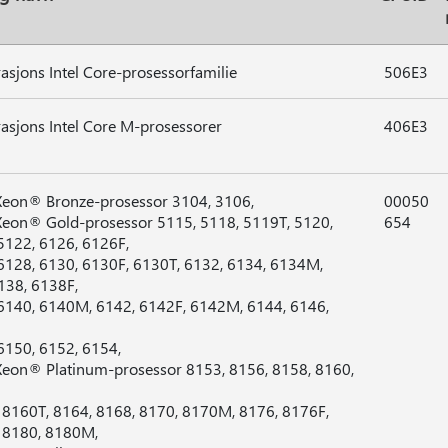
rasjons Intel Core-prosessorfamilie
506E3
rasjons Intel Core M-prosessorer
406E3
Xeon® Bronze-prosessor 3104, 3106,
00050
Xeon® Gold-prosessor 5115, 5118, 5119T, 5120,
654
5122, 6126, 6126F,
6128, 6130, 6130F, 6130T, 6132, 6134, 6134M,
138, 6138F,
6140, 6140M, 6142, 6142F, 6142M, 6144, 6146,
6150, 6152, 6154,
Xeon® Platinum-prosessor 8153, 8156, 8158, 8160,
8160T, 8164, 8168, 8170, 8170M, 8176, 8176F,
 8180, 8180M,