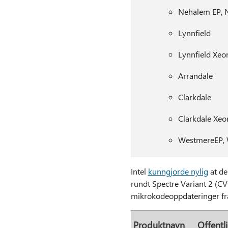
Nehalem EP,
Lynnfield
Lynnfield Xeo
Arrandale
Clarkdale
Clarkdale Xeo
WestmereEP,
Intel
kunngjorde nylig
at de
rundt Spectre Variant 2 (C
mikrokodeoppdateringer fra
Produktnavn
Offentl