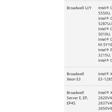
Broadwell U/Y
Intel® 
5550U, 
Intel® 
5287U,i
Intel® 
5010U, 
Intel® 
M-5Y10c
Intel® 
3215U,
Intel®
Broadwell
Intel® 
Xeon E3
E3-1285
Broadwell
Intel® 
Server E, EP,
2620V4,
EP4S
2637V4,
2650V4,