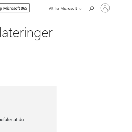
Logg
p Microsoft 365
Alt fra Microsoft
på
kontoen
din
ateringer
efaler at du