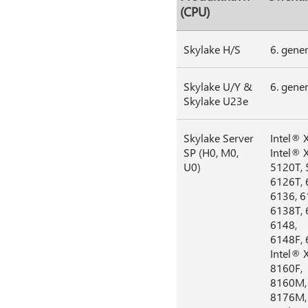
(CPU)
Skylake H/S
6. gene
Skylake U/Y &
6. gene
Skylake U23e
Skylake Server
Intel® 
SP (H0, M0,
Intel® 
U0)
5120T, 
6126T, 
6136, 6
6138T, 
6148,
6148F, 
Intel® 
8160F,
8160M, 
8176M,