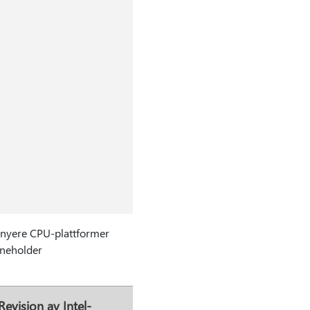
r nyere CPU-plattformer
nneholder
Revisjon av Intel-