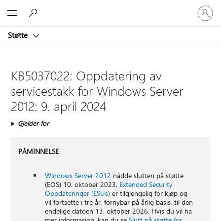
Logg
Microsoft
på
kontoen
Støtte
din
KB5037022: Oppdatering av
servicestakk for Windows Server
2012: 9. april 2024
Gjelder for
PÅMINNELSE
Windows Server 2012
nådde slutten på støtte
(EOS) 10. oktober 2023.
Extended Security
Oppdateringer (ESUs)
er tilgjengelig for kjøp og
vil fortsette i tre år, fornybar på årlig basis, til den
endelige datoen 13. oktober 2026. Hvis du vil ha
mer informasjon, kan du se
Slutt på støtte for