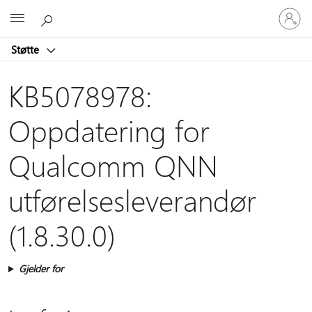
Logg
Microsoft
på
kontoen
Støtte
din
KB5078978:
Oppdatering for
Qualcomm QNN
utførelsesleverandør
(1.8.30.0)
Gjelder for