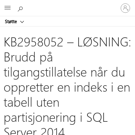
Logg
Microsoft
på
kontoen
Støtte
din
KB2958052 – LØSNING:
Brudd på
tilgangstillatelse når du
oppretter en indeks i en
tabell uten
partisjonering i SQL
Server 2014