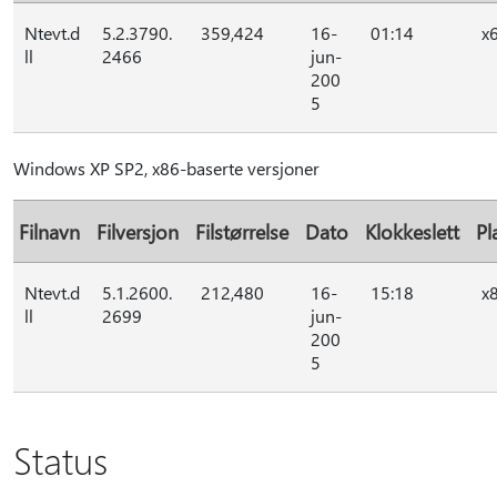
Ntevt.d
5.2.3790.
359,424
16-
01:14
x
ll
2466
jun-
200
5
Windows XP SP2, x86-baserte versjoner
Filnavn
Filversjon
Filstørrelse
Dato
Klokkeslett
Pl
Ntevt.d
5.1.2600.
212,480
16-
15:18
x
ll
2699
jun-
200
5
Status