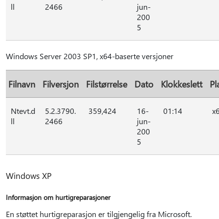
ll
2466
jun-
200
5
Windows Server 2003 SP1, x64-baserte versjoner
Filnavn
Filversjon
Filstørrelse
Dato
Klokkeslett
Pl
Ntevt.d
5.2.3790.
359,424
16-
01:14
x
ll
2466
jun-
200
5
Windows XP
Informasjon om hurtigreparasjoner
En støttet hurtigreparasjon er tilgjengelig fra Microsoft.