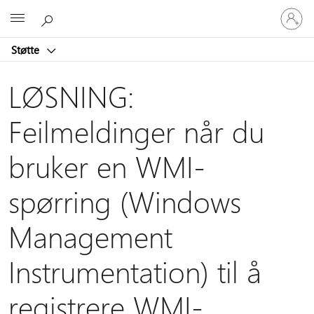
Logg
Microsoft
på
kontoen
Støtte
din
LØSNING:
Feilmeldinger når du
bruker en WMI-
spørring (Windows
Management
Instrumentation) til å
registrere WMI-