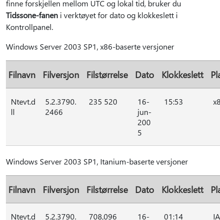
finne forskjellen mellom UTC og lokal tid, bruker du
Tidssone-fanen
i verktøyet for dato og klokkeslett i
Kontrollpanel.
Windows Server 2003 SP1, x86-baserte versjoner
Filnavn
Filversjon
Filstørrelse
Dato
Klokkeslett
Pl
Ntevt.d
5.2.3790.
235 520
16-
15:53
x
ll
2466
jun-
200
5
Windows Server 2003 SP1, Itanium-baserte versjoner
Filnavn
Filversjon
Filstørrelse
Dato
Klokkeslett
Pl
Ntevt.d
5.2.3790.
708,096
16-
01:14
I