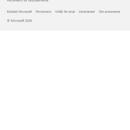
Personvern for forbrukerhelse
Kontakt Microsoft
Personvern
Vilkår for bruk
Varemerker
Om annonsene
© Microsoft 2026