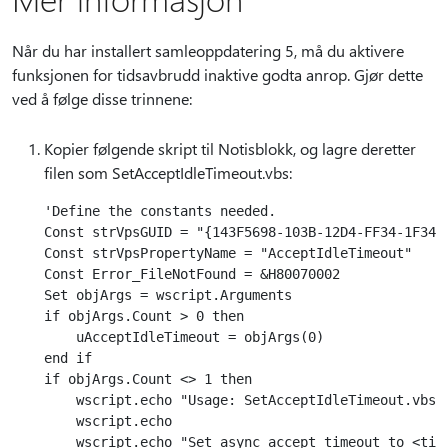
Når du har installert samleoppdatering 5, må du aktivere
funksjonen for tidsavbrudd inaktive godta anrop. Gjør dette
ved å følge disse trinnene:
Kopier følgende skript til Notisblokk, og lagre deretter
filen som SetAcceptIdleTimeout.vbs:
'Define the constants needed.

Const strVpsGUID = "{143F5698-103B-12D4-FF34-1F3476
Const strVpsPropertyName = "AcceptIdleTimeout"

Const Error_FileNotFound = &H80070002

Set objArgs = wscript.Arguments

if objArgs.Count > 0 then

    uAcceptIdleTimeout = objArgs(0)

end if

if objArgs.Count <> 1 then

    wscript.echo "Usage: SetAcceptIdleTimeout.vbs <
    wscript.echo

    wscript.echo "Set async accept timeout to <time