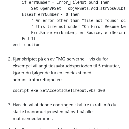
    if errNumber = Error_FileNotFound Then

        Set OpenVPSet = objVPSets.Add(strVpsGUID)

    Elseif errNumber < 0 Then

        ' An error other than "file not found" occu
        ' this time not under "On Error Resume Next
        Err.Raise errNumber, errSource, errDescript
    End If

Kjør skriptet på en av TMG-serverne. Hvis du for
eksempel vil angi tidsavbruddsperioden til 5 minutter,
kjører du følgende fra en ledetekst med
administratorrettigheter:
Hvis du vil at denne endringen skal tre i kraft, må du
starte brannmurtjenesten på nytt på alle
matrisemedlemmer.