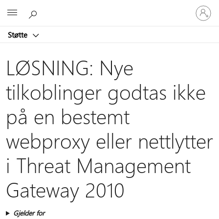
Logg
Microsoft
på
kontoen
Støtte
din
LØSNING: Nye
tilkoblinger godtas ikke
på en bestemt
webproxy eller nettlytter
i Threat Management
Gateway 2010
Gjelder for