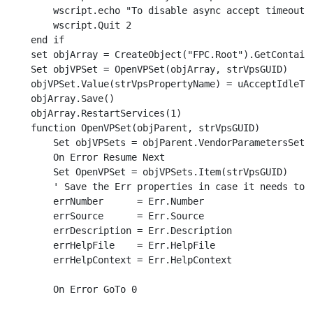
    wscript.echo "To disable async accept timeout s
    wscript.Quit 2

end if

set objArray = CreateObject("FPC.Root").GetContaini
Set objVPSet = OpenVPSet(objArray, strVpsGUID)

objVPSet.Value(strVpsPropertyName) = uAcceptIdleTim
objArray.Save()

objArray.RestartServices(1)

function OpenVPSet(objParent, strVpsGUID)

    Set objVPSets = objParent.VendorParametersSets

    On Error Resume Next

    Set OpenVPSet = objVPSets.Item(strVpsGUID)

    ' Save the Err properties in case it needs to b
    errNumber      = Err.Number

    errSource      = Err.Source

    errDescription = Err.Description

    errHelpFile    = Err.HelpFile

    errHelpContext = Err.HelpContext

    On Error GoTo 0
