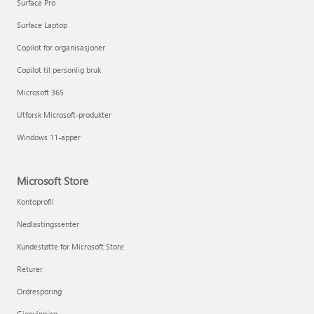
Surface Pro
Surface Laptop
Copilot for organisasjoner
Copilot til personlig bruk
Microsoft 365
Utforsk Microsoft-produkter
Windows 11-apper
Microsoft Store
Kontoprofil
Nedlastingssenter
Kundestøtte for Microsoft Store
Returer
Ordresporing
Gjenvinning