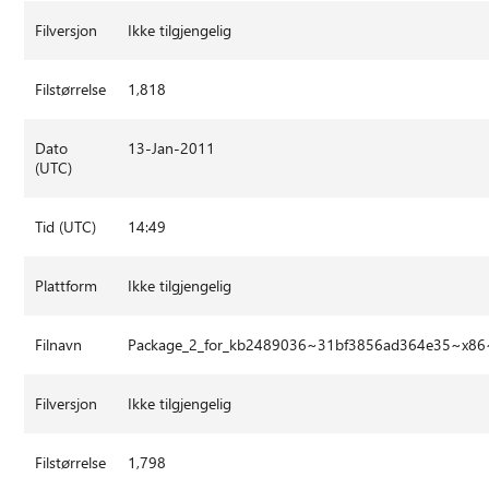
Filversjon
Ikke tilgjengelig
Filstørrelse
1,818
Dato
13-Jan-2011
(UTC)
Tid (UTC)
14:49
Plattform
Ikke tilgjengelig
Filnavn
Package_2_for_kb2489036~31bf3856ad364e35~x86
Filversjon
Ikke tilgjengelig
Filstørrelse
1,798