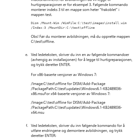
hurtigreparasjonen er for eksempel 3. Følgende kommando
monterer indeks 3 til en mappe som heter "frakoblet" i
mappen test.
Dism /Mount-Wim /WimFile:C:\test\images\install.wim 
/Index:3 /MountDir:C:\test\offline  
Obs! Før du monterer avbildningen, må du opprette mappen
C:\test\offline.
Ved ledeteksten, skriver du inn en av følgende kommandoer
(avhengig av installasjonen) for å legge til hurtigreparasjonen,
og trykk deretter ENTER.
For x86-baserte versjoner av Windows 7:
/Image:C:\test\offline for DISM/Add-Package
/PackagePath:C:\test\updates\Windows6.1-KB2489036-
x86.msuFor x64-baserte versjoner av Windows 7:
/Image:C:\test\offline for DISM/Add-Package
/PackagePath:C:\test\updates\Windows6.1-KB2489036-
x64.msu
Ved ledeteksten, skriver du inn følgende kommando for å
utføre endringene og demontere avbildningen, og trykk
deretter ENTER: