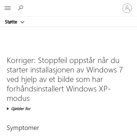
Logg
Microsoft
på
kontoen
Støtte
din
Korriger: Stoppfeil oppstår når du
starter installasjonen av Windows 7
ved hjelp av et bilde som har
forhåndsinstallert Windows XP-
modus
Gjelder for
Symptomer