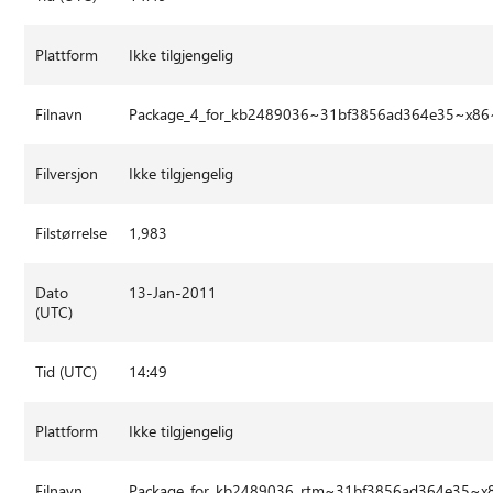
Plattform
Ikke tilgjengelig
Filnavn
Package_4_for_kb2489036~31bf3856ad364e35~x86
Filversjon
Ikke tilgjengelig
Filstørrelse
1,983
Dato
13-Jan-2011
(UTC)
Tid (UTC)
14:49
Plattform
Ikke tilgjengelig
Filnavn
Package_for_kb2489036_rtm~31bf3856ad364e35~x