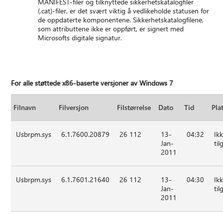
MANIFEST-filer og tilknyttede sikkerhetskatalogfiler
(.cat)-filer, er det svært viktig å vedlikeholde statusen for
de oppdaterte komponentene. Sikkerhetskatalogfilene,
som attributtene ikke er oppført, er signert med
Microsofts digitale signatur.
For alle støttede x86-baserte versjoner av Windows 7
Filnavn
Filversjon
Filstørrelse
Dato
Tid
Pla
Usbrpm.sys
6.1.7600.20879
26 112
13-
04:32
Ik
Jan-
til
2011
Usbrpm.sys
6.1.7601.21640
26 112
13-
04:30
Ik
Jan-
til
2011