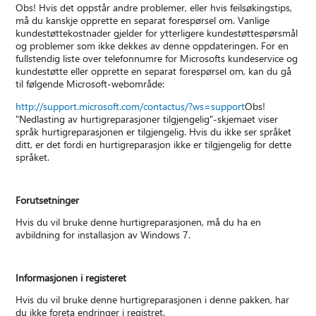
Obs! Hvis det oppstår andre problemer, eller hvis feilsøkingstips,
må du kanskje opprette en separat forespørsel om. Vanlige
kundestøttekostnader gjelder for ytterligere kundestøttespørsmål
og problemer som ikke dekkes av denne oppdateringen. For en
fullstendig liste over telefonnumre for Microsofts kundeservice og
kundestøtte eller opprette en separat forespørsel om, kan du gå
til følgende Microsoft-webområde:
http://support.microsoft.com/contactus/?ws=support
Obs!
"Nedlasting av hurtigreparasjoner tilgjengelig"-skjemaet viser
språk hurtigreparasjonen er tilgjengelig. Hvis du ikke ser språket
ditt, er det fordi en hurtigreparasjon ikke er tilgjengelig for dette
språket.
Forutsetninger
Hvis du vil bruke denne hurtigreparasjonen, må du ha en
avbildning for installasjon av Windows 7.
Informasjonen i registeret
Hvis du vil bruke denne hurtigreparasjonen i denne pakken, har
du ikke foreta endringer i registret.