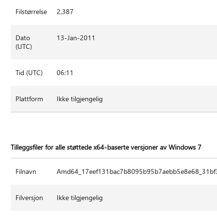
Filstørrelse
2,387
Dato
13-Jan-2011
(UTC)
Tid (UTC)
06:11
Plattform
Ikke tilgjengelig
Tilleggsfiler for alle støttede x64-baserte versjoner av Windows 7
Filnavn
Amd64_17eef131bac7b8095b95b7aebb5e8e68_31bf3
Filversjon
Ikke tilgjengelig