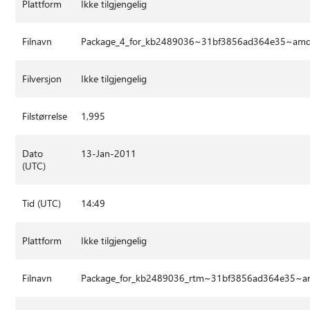
Plattform
Ikke tilgjengelig
Filnavn
Package_4_for_kb2489036~31bf3856ad364e35~am
Filversjon
Ikke tilgjengelig
Filstørrelse
1,995
Dato
13-Jan-2011
(UTC)
Tid (UTC)
14:49
Plattform
Ikke tilgjengelig
Filnavn
Package_for_kb2489036_rtm~31bf3856ad364e35~