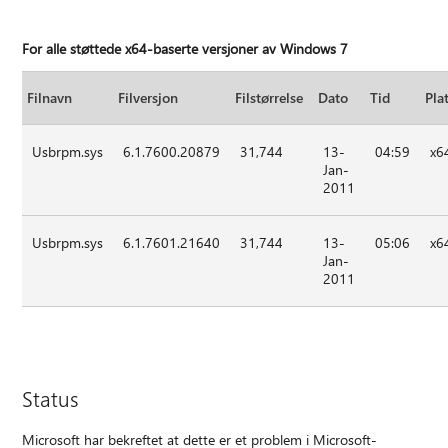
For alle støttede x64-baserte versjoner av Windows 7
Filnavn
Filversjon
Filstørrelse
Dato
Tid
Pla
Usbrpm.sys
6.1.7600.20879
31,744
13-
04:59
x6
Jan-
2011
Usbrpm.sys
6.1.7601.21640
31,744
13-
05:06
x6
Jan-
2011
Status
Microsoft har bekreftet at dette er et problem i Microsoft-