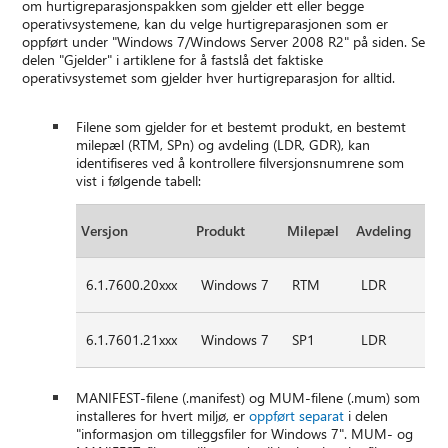
om hurtigreparasjonspakken som gjelder ett eller begge
operativsystemene, kan du velge hurtigreparasjonen som er
oppført under "Windows 7/Windows Server 2008 R2" på siden. Se
delen "Gjelder" i artiklene for å fastslå det faktiske
operativsystemet som gjelder hver hurtigreparasjon for alltid.
Filene som gjelder for et bestemt produkt, en bestemt
milepæl (RTM, SPn) og avdeling (LDR, GDR), kan
identifiseres ved å kontrollere filversjonsnumrene som
vist i følgende tabell:
Versjon
Produkt
Milepæl
Avdeling
6.1.7600.20xxx
Windows 7
RTM
LDR
6.1.7601.21xxx
Windows 7
SP1
LDR
MANIFEST-filene (.manifest) og MUM-filene (.mum) som
installeres for hvert miljø, er
oppført separat
i delen
"informasjon om tilleggsfiler for Windows 7". MUM- og