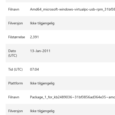
Filnavn
Amd64_microsoft-windows-virtualpc-usb-rpm_31bf
Filversjon
Ikke tilgjengelig
Filstørrelse
2,391
Dato
13-Jan-2011
(UTC)
Tid (UTC)
07:04
Plattform
Ikke tilgjengelig
Filnavn
Package_1_for_kb2489036~31bf3856ad364e35~am
Filversjon
Ikke tilgjengelig