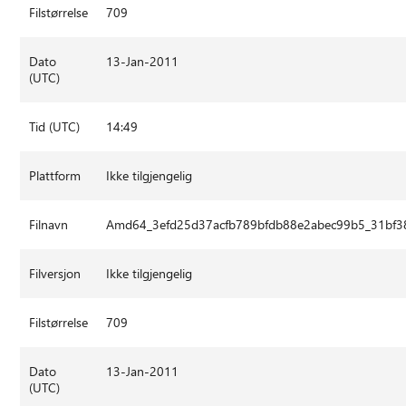
Filstørrelse
709
Dato
13-Jan-2011
(UTC)
Tid (UTC)
14:49
Plattform
Ikke tilgjengelig
Filnavn
Amd64_3efd25d37acfb789bfdb88e2abec99b5_31bf385
Filversjon
Ikke tilgjengelig
Filstørrelse
709
Dato
13-Jan-2011
(UTC)