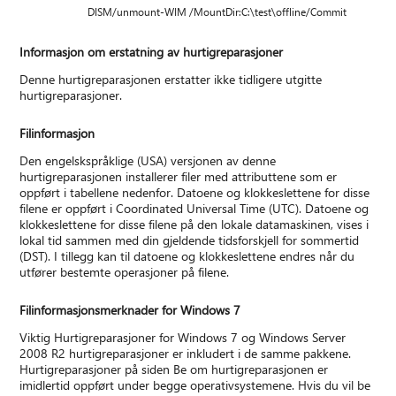
DISM/unmount-WIM /MountDir:C:\test\offline/Commit
Informasjon om erstatning av hurtigreparasjoner
Denne hurtigreparasjonen erstatter ikke tidligere utgitte
hurtigreparasjoner.
Filinformasjon
Den engelskspråklige (USA) versjonen av denne
hurtigreparasjonen installerer filer med attributtene som er
oppført i tabellene nedenfor. Datoene og klokkeslettene for disse
filene er oppført i Coordinated Universal Time (UTC). Datoene og
klokkeslettene for disse filene på den lokale datamaskinen, vises i
lokal tid sammen med din gjeldende tidsforskjell for sommertid
(DST). I tillegg kan til datoene og klokkeslettene endres når du
utfører bestemte operasjoner på filene.
Filinformasjonsmerknader for Windows 7
Viktig Hurtigreparasjoner for Windows 7 og Windows Server
2008 R2 hurtigreparasjoner er inkludert i de samme pakkene.
Hurtigreparasjoner på siden Be om hurtigreparasjonen er
imidlertid oppført under begge operativsystemene. Hvis du vil be