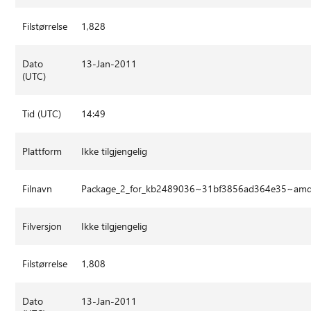
Filstørrelse
1,828
Dato
13-Jan-2011
(UTC)
Tid (UTC)
14:49
Plattform
Ikke tilgjengelig
Filnavn
Package_2_for_kb2489036~31bf3856ad364e35~am
Filversjon
Ikke tilgjengelig
Filstørrelse
1,808
Dato
13-Jan-2011