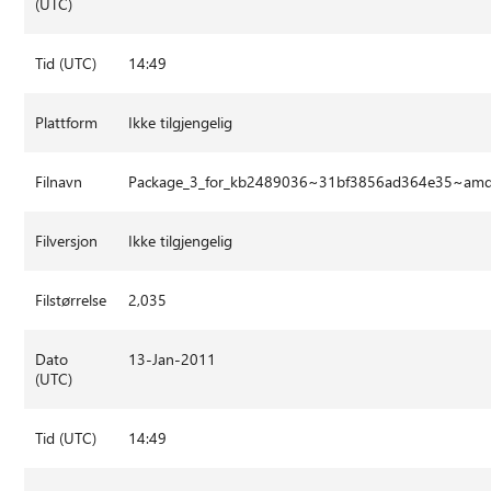
(UTC)
Tid (UTC)
14:49
Plattform
Ikke tilgjengelig
Filnavn
Package_3_for_kb2489036~31bf3856ad364e35~am
Filversjon
Ikke tilgjengelig
Filstørrelse
2,035
Dato
13-Jan-2011
(UTC)
Tid (UTC)
14:49