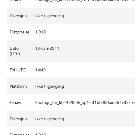
Filversjon
Ikke tilgjengelig
Filstørrelse
1,910
Dato
13-Jan-2011
(UTC)
Tid (UTC)
14:49
Plattform
Ikke tilgjengelig
Filnavn
Package_for_kb2489036_sp1~31bf3856ad364e35~x
Filversjon
Ikke tilgjengelig
Filstørrelse
1,910