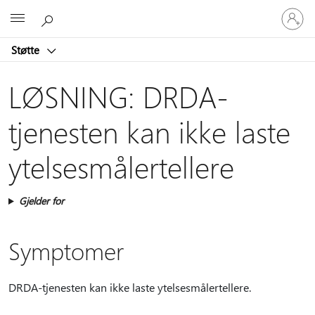
Logg
Microsoft
på
kontoen
Støtte
din
LØSNING: DRDA-
tjenesten kan ikke laste
ytelsesmålertellere
Gjelder for
Symptomer
DRDA-tjenesten kan ikke laste ytelsesmålertellere.