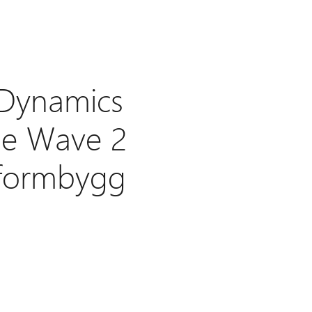
 Dynamics
se Wave 2
tformbygg