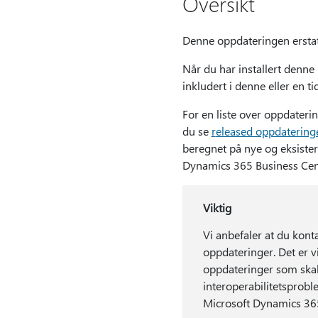
Oversikt
Denne oppdateringen erstatt
Når du har installert denne
inkludert i denne eller en t
For en liste over oppdateri
du se
r
eleased oppdatering
beregnet på nye og eksiste
Dynamics 365 Business Cen
Viktig
Vi anbefaler at du kont
oppdateringer. Det er v
oppdateringer som skal 
interoperabilitetsprob
Microsoft Dynamics 365