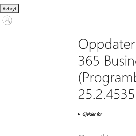
Avbryt
Logg
på
kontoen
din
Oppdateri
365 Busin
(Programb
25.2.4535
Gjelder for