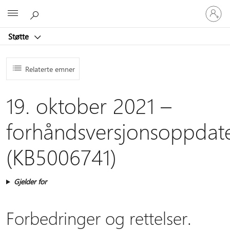
Logg
Microsoft
på
kontoen
Støtte
din
Relaterte emner
19. oktober 2021 –
forhåndsversjonsoppdat
(KB5006741)
Gjelder for
Forbedringer og rettelser.