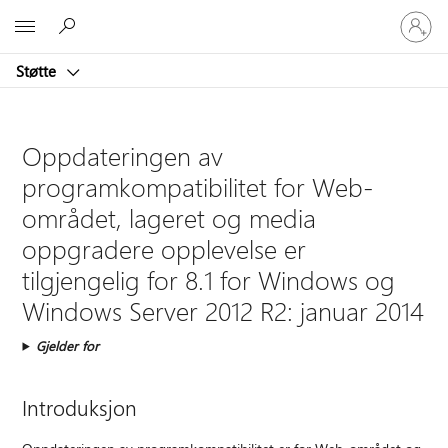
Logg
Microsoft
på
kontoen
Støtte
din
Oppdateringen av
programkompatibilitet for Web-
området, lageret og media
oppgradere opplevelse er
tilgjengelig for 8.1 for Windows og
Windows Server 2012 R2: januar 2014
Gjelder for
Introduksjon