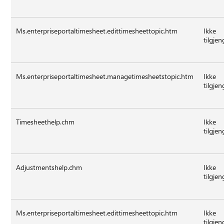
Ms.enterpriseportaltimesheet.edittimesheettopic.htm
Ikke
tilgjen
Ms.enterpriseportaltimesheet.managetimesheetstopic.htm
Ikke
tilgjen
Timesheethelp.chm
Ikke
tilgjen
Adjustmentshelp.chm
Ikke
tilgjen
Ms.enterpriseportaltimesheet.edittimesheettopic.htm
Ikke
tilgjen