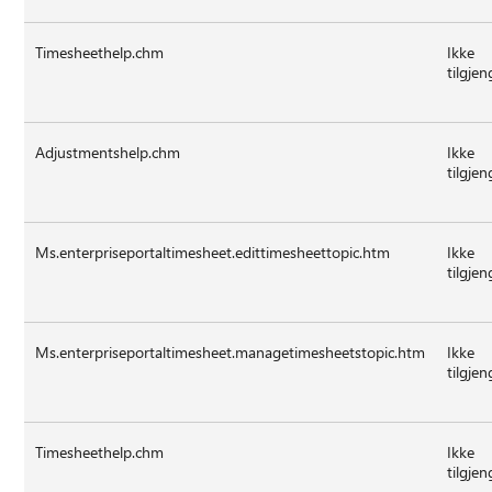
Timesheethelp.chm
Ikke
tilgjen
Adjustmentshelp.chm
Ikke
tilgjen
Ms.enterpriseportaltimesheet.edittimesheettopic.htm
Ikke
tilgjen
Ms.enterpriseportaltimesheet.managetimesheetstopic.htm
Ikke
tilgjen
Timesheethelp.chm
Ikke
tilgjen