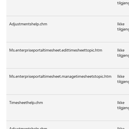
tilgjen
Adjustmentshelp.chm
Ikke
tilgjen
Ms.enterpriseportaltimesheet.edittimesheettopic.htm
Ikke
tilgjen
Ms.enterpriseportaltimesheet.managetimesheetstopic.htm
Ikke
tilgjen
Timesheethelp.chm
Ikke
tilgjen
Adjustmentshelp.chm
Ikke