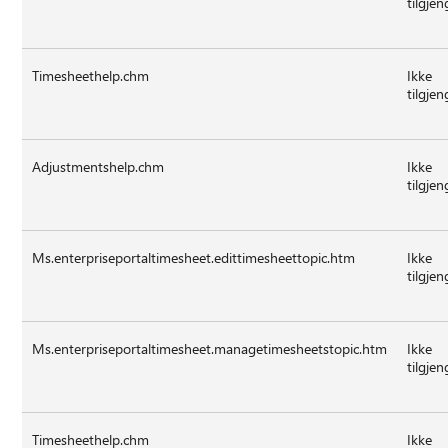
tilgjen
Timesheethelp.chm
Ikke
tilgjen
Adjustmentshelp.chm
Ikke
tilgjen
Ms.enterpriseportaltimesheet.edittimesheettopic.htm
Ikke
tilgjen
Ms.enterpriseportaltimesheet.managetimesheetstopic.htm
Ikke
tilgjen
Timesheethelp.chm
Ikke