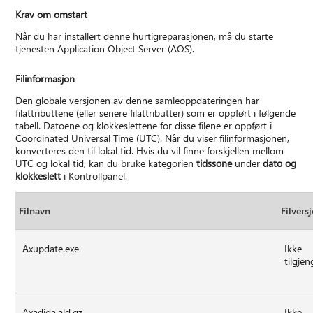
Krav om omstart
Når du har installert denne hurtigreparasjonen, må du starte
tjenesten Application Object Server (AOS).
Filinformasjon
Den globale versjonen av denne samleoppdateringen har
filattributtene (eller senere filattributter) som er oppført i følgende
tabell. Datoene og klokkeslettene for disse filene er oppført i
Coordinated Universal Time (UTC). Når du viser filinformasjonen,
konverteres den til lokal tid. Hvis du vil finne forskjellen mellom
UTC og lokal tid, kan du bruke kategorien
tidssone
under
dato og
klokkeslett
i Kontrollpanel.
Filnavn
Filvers
Axupdate.exe
Ikke
tilgjen
Axadjda.ald.gz
Ikke