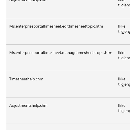
tilgjen
Ms.enterpriseportaltimesheet.edittimesheettopic.htm
Ikke
tilgjen
Ms.enterpriseportaltimesheet.managetimesheetstopic.htm
Ikke
tilgjen
Timesheethelp.chm
Ikke
tilgjen
Adjustmentshelp.chm
Ikke
tilgjen