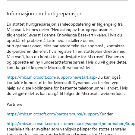
Informasjon om hurtigreparasjon
En støttet hurtigreparasjon samleoppdatering er tilgjengelig fra
Microsoft. Finnes delen "Nedlasting av hurtigreparasjoner
tilgjengelig" øverst i denne Knowledge Base-artikkelen. Hvis du
oppstår et problem å laste ned, installere denne
hurtigreparasjonen, eller har andre tekniske spørsmål, kontakter
du-partneren din eller, hvis registrert i en støtteplan direkte med
Microsoft, kan du kontakte kundestøtte for Microsoft Dynamics
og opprette en ny kundestøtteforespørsel. Hvis du vil gjøre dette,
kan du gå til følgende Microsoft-webområde:
https://mbs.microsoft.com/support/newstart.aspx
Du kan også
kontakte kundestøtte for Microsoft Dynamics via telefon ved
hjelp av disse koblingene for bestemte telefonnumre i landet. Hvis
du vil gjøre dette, kan du gå til følgende Microsoft-webområder:
Partnere
https://mbs.microsoft.com/partnersource/support/
Kunder
https://mbs.microsoft.com/customersource/support/information/Sup
spesielle tilfeller avgifter som vanligvis påløper for støtte samtaler
kan avbrytes hvis en kundestøttemedarbeider for Microsoft