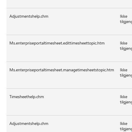
Adjustmentshelp.chm
Ikke
tilgjen
Ms.enterpriseportaltimesheet.edittimesheettopic.htm
Ikke
tilgjen
Ms.enterpriseportaltimesheet.managetimesheetstopic.htm
Ikke
tilgjen
Timesheethelp.chm
Ikke
tilgjen
Adjustmentshelp.chm
Ikke
tilgjen