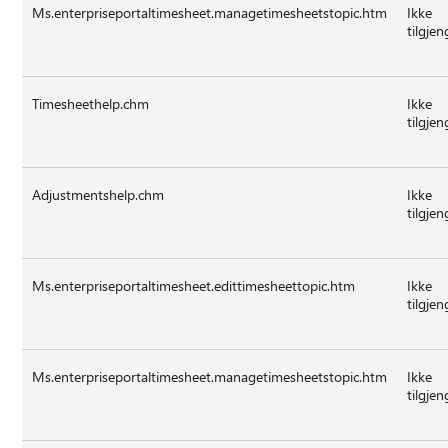
Ms.enterpriseportaltimesheet.managetimesheetstopic.htm
Ikke
tilgjen
Timesheethelp.chm
Ikke
tilgjen
Adjustmentshelp.chm
Ikke
tilgjen
Ms.enterpriseportaltimesheet.edittimesheettopic.htm
Ikke
tilgjen
Ms.enterpriseportaltimesheet.managetimesheetstopic.htm
Ikke
tilgjen