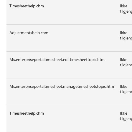
Timesheethelp.chm
Ikke
tilgjen
Adjustmentshelp.chm
Ikke
tilgjen
Ms.enterpriseportaltimesheet.edittimesheettopic.htm
Ikke
tilgjen
Ms.enterpriseportaltimesheet.managetimesheetstopic.htm
Ikke
tilgjen
Timesheethelp.chm
Ikke
tilgjen