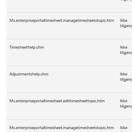
Ms.enterpriseportaltimesheet.managetimesheetstopic.htm
Ikke
tilgjen
Timesheethelp.chm
Ikke
tilgjen
Adjustmentshelp.chm
Ikke
tilgjen
Ms.enterpriseportaltimesheet.edittimesheettopic.htm
Ikke
tilgjen
Ms.enterpriseportaltimesheet.managetimesheetstopic.htm
Ikke