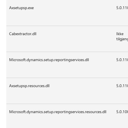
Axsetupsp.exe
5.0.11
Cabextractor.dll
Ikke
tilgjen
Microsoft.dynamics.setup.reportingservices.dll
5.0.11
Axsetupsp.resources.dll
5.0.11
Microsoft.dynamics.setup.reportingservices.resources.dll
5.0.10