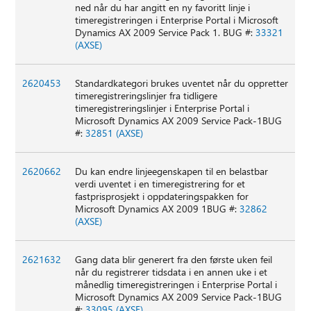
ned når du har angitt en ny favoritt linje i
timeregistreringen i Enterprise Portal i Microsoft
Dynamics AX 2009 Service Pack 1. BUG #:
33321
(AXSE)
2620453
Standardkategori brukes uventet når du oppretter
timeregistreringslinjer fra tidligere
timeregistreringslinjer i Enterprise Portal i
Microsoft Dynamics AX 2009 Service Pack-1BUG
#:
32851 (AXSE)
2620662
Du kan endre linjeegenskapen til en belastbar
verdi uventet i en timeregistrering for et
fastprisprosjekt i oppdateringspakken for
Microsoft Dynamics AX 2009 1BUG #:
32862
(AXSE)
2621632
Gang data blir generert fra den første uken feil
når du registrerer tidsdata i en annen uke i et
månedlig timeregistreringen i Enterprise Portal i
Microsoft Dynamics AX 2009 Service Pack-1BUG
#:
33095 (AXSE)