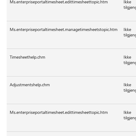
Ms.enterpriseportaltimesheet.edittimesheettopic.htm
Ikke
tilgjen
Ms.enterpriseportaltimesheet.managetimesheetstopic.htm
Ikke
tilgjen
Timesheethelp.chm
Ikke
tilgjen
Adjustmentshelp.chm
Ikke
tilgjen
Ms.enterpriseportaltimesheet.edittimesheettopic.htm
Ikke
tilgjen