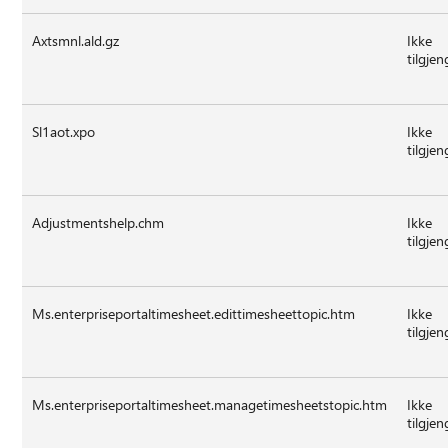
Axtsmnl.ald.gz
Ikke
tilgjen
Sl1aot.xpo
Ikke
tilgjen
Adjustmentshelp.chm
Ikke
tilgjen
Ms.enterpriseportaltimesheet.edittimesheettopic.htm
Ikke
tilgjen
Ms.enterpriseportaltimesheet.managetimesheetstopic.htm
Ikke
tilgjen