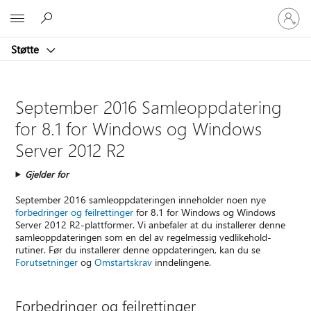
Logg
Microsoft
på
kontoen
Støtte
din
September 2016 Samleoppdatering
for 8.1 for Windows og Windows
Server 2012 R2
Gjelder for
September 2016 samleoppdateringen inneholder noen nye
forbedringer og feilrettinger
for 8.1 for Windows og Windows
Server 2012 R2-plattformer. Vi anbefaler at du installerer denne
samleoppdateringen som en del av regelmessig vedlikehold-
rutiner. Før du installerer denne oppdateringen, kan du se
Forutsetninger
og
Omstartskrav
inndelingene.
Forbedringer og feilrettinger