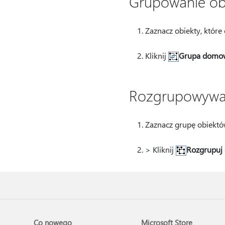
Grupowanie ob
Zaznacz obiekty, które
Kliknij
Grupa domo
Rozgrupowywan
Zaznacz grupę obiektó
> Kliknij
Rozgrupuj
Co nowego
Microsoft Store