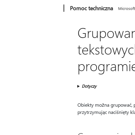
Microsoft
Pomoc techniczna
Microsof
Grupowani
tekstowyc
programie
Dotyczy
Obiekty można grupować, pr
przytrzymując naciśnięty kla