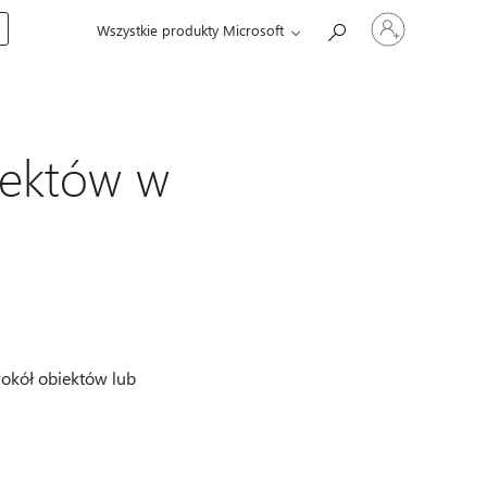
Zaloguj
Wszystkie produkty Microsoft
się
do
swojego
konta
iektów w
okół obiektów lub