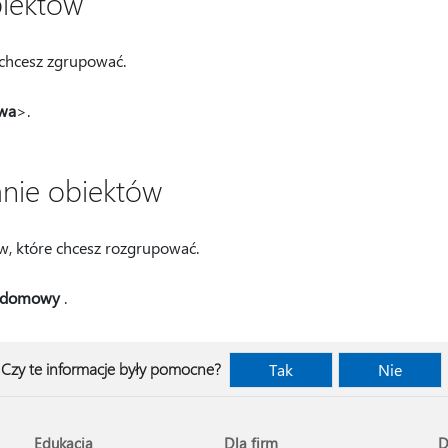
iektów
 chcesz zgrupować.
wa
>.
ie obiektów
w, które chcesz rozgrupować.
 domowy
.
Czy te informacje były pomocne?
Tak
Nie
Edukacja
Dla firm
D