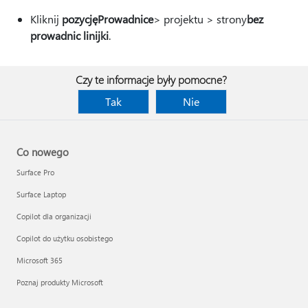
Kliknij
pozycję
Prowadnice
> projektu > strony
bez
prowadnic linijki
.
Czy te informacje były pomocne?
Tak
Nie
Co nowego
Surface Pro
Surface Laptop
Copilot dla organizacji
Copilot do użytku osobistego
Microsoft 365
Poznaj produkty Microsoft