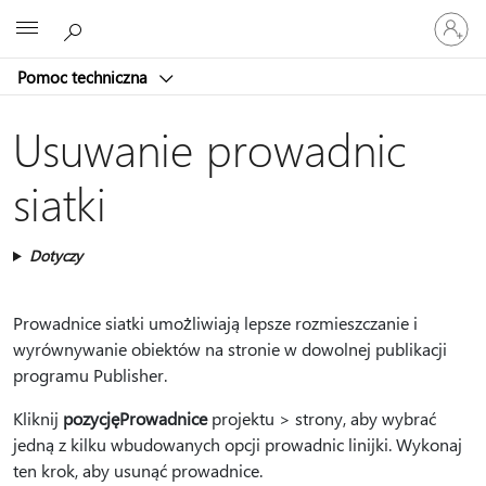
Zaloguj
Microsoft
się
do
Pomoc techniczna
swojego
konta
Usuwanie prowadnic
siatki
Dotyczy
Prowadnice siatki umożliwiają lepsze rozmieszczanie i
wyrównywanie obiektów na stronie w dowolnej publikacji
programu Publisher.
Kliknij
pozycję
Prowadnice
projektu > strony, aby wybrać
jedną z kilku wbudowanych opcji prowadnic linijki. Wykonaj
ten krok, aby usunąć prowadnice.