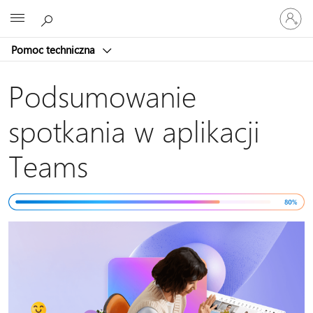
Zaloguj
Microsoft
się
do
Pomoc techniczna
swojego
konta
Podsumowanie
spotkania w aplikacji
Teams