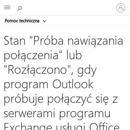
Zaloguj
Microsoft
się
do
Pomoc techniczna
swojego
konta
Stan "Próba nawiązania
połączenia" lub
"Rozłączono", gdy
program Outlook
próbuje połączyć się z
serwerami programu
Exchange usługi Office