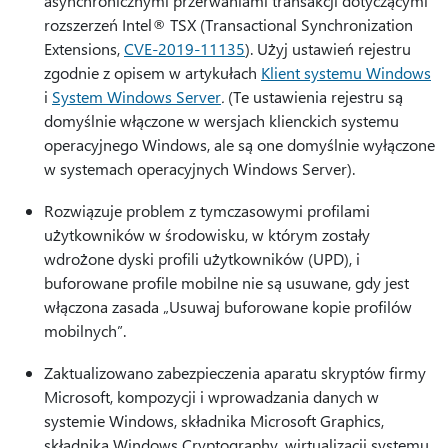
asynchronicznymi przerwaniami transakcji dotyczącymi
rozszerzeń Intel® TSX (Transactional Synchronization
Extensions,
CVE-2019-11135
). Użyj ustawień rejestru
zgodnie z opisem w artykułach
Klient systemu Windows
i
System Windows Server
.
(Te ustawienia rejestru są
domyślnie włączone w wersjach klienckich systemu
operacyjnego Windows, ale są one domyślnie wyłączone
w systemach operacyjnych Windows Server).
Rozwiązuje problem z tymczasowymi profilami
użytkowników w środowisku, w którym zostały
wdrożone dyski profili użytkowników (UPD), i
buforowane profile mobilne nie są usuwane, gdy jest
włączona zasada „Usuwaj buforowane kopie profilów
mobilnych”.
Zaktualizowano zabezpieczenia aparatu skryptów firmy
Microsoft, kompozycji i wprowadzania danych w
systemie Windows, składnika Microsoft Graphics,
składnika Windows Cryptography, wirtualizacji systemu