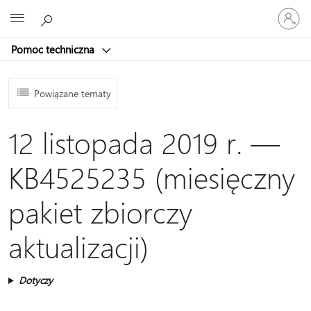
Zaloguj
Microsoft
się
do
Pomoc techniczna
swojego
konta
Powiązane tematy
12 listopada 2019 r. —
KB4525235 (miesięczny
pakiet zbiorczy
aktualizacji)
Dotyczy