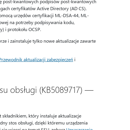
ugę post-kwantowych podpisów post-kwantowych
ach certyfikatów Active Directory (AD CS).
pomocą urzędów certyfikacji ML-DSA-44, ML-
owej na potrzeby podpisywania kodu,
y) i protokołu OCSP.
rze i zainstaluje tylko nowe aktualizacje zawarte
Przewodnik aktualizacji zabezpieczeń
i
osu obsługi (KB5089717) —
 składnikiem, który instaluje aktualizacje
ny stos obsługi, dzięki któremu urządzenia
ć się więcej na temat SSU, zobacz
Upraszczanie