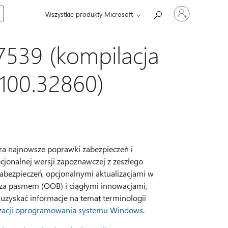
Zaloguj
Wszystkie produkty Microsoft
się
do
swojego
konta
7539 (kompilacja
100.32860)
era najnowsze poprawki zabezpieczeń i
cjonalnej wersji zapoznawczej z zeszłego
zabezpieczeń, opcjonalnymi aktualizacjami w
poza pasmem (OOB) i ciągłymi innowacjami,
 uzyskać informacje na temat terminologii
izacji oprogramowania systemu Windows
.