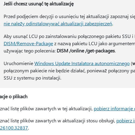
Jeśli chcesz usunąć tę aktualizację
Przed podjęciem decyzji o usunięciu tej aktualizacji zapoznaj si
nie należy odinstalowywać aktualizacji zabezpieczeń
.
Aby usunąć LCU po zainstalowaniu połączonego pakietu SSU i L
DISM/Remove-Package
z nazwą pakietu LCU jako argumentem.
używając tego polecenia:
DISM /online /get-packages
.
Uruchomienie
Windows Update Instalatora autonomicznego
(
w
połączonym pakiecie nie będzie działać, ponieważ połączony p
SSU z systemu po instalacji.
cje o plikach
nać listę plików zawartych w tej aktualizacji,
pobierz informacje 
nać listę plików zawartych w aktualizacji stosu obsługi,
pobierz 
 26100.32837
.