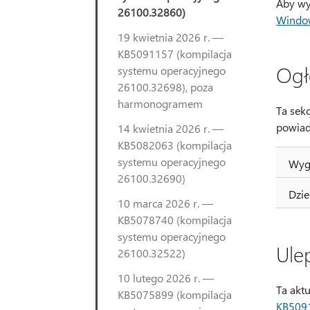
Aby wy
26100.32860)
Windo
19 kwietnia 2026 r. —
KB5091157 (kompilacja
Ogł
systemu operacyjnego
26100.32698), poza
harmonogramem
Ta sek
powiad
14 kwietnia 2026 r. —
KB5082063 (kompilacja
systemu operacyjnego
Wyga
26100.32690)
Dzie
10 marca 2026 r. —
KB5078740 (kompilacja
systemu operacyjnego
Ule
26100.32522)
10 lutego 2026 r. —
Ta aktu
KB5075899 (kompilacja
KB509