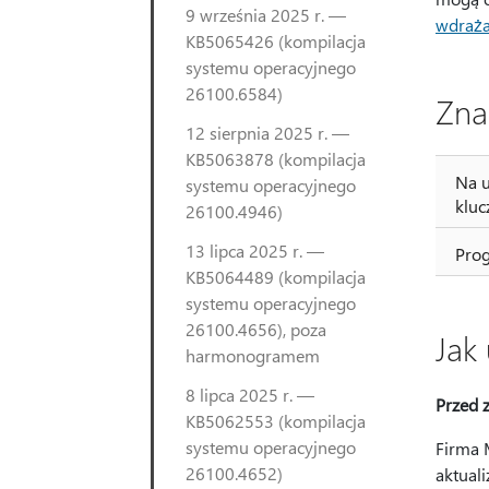
9 września 2025 r. —
wdrażan
KB5065426 (kompilacja
systemu operacyjnego
26100.6584)
Zna
12 sierpnia 2025 r. —
KB5063878 (kompilacja
Na u
systemu operacyjnego
kluc
26100.4946)
13 lipca 2025 r. —
Prog
KB5064489 (kompilacja
systemu operacyjnego
26100.4656), poza
Jak 
harmonogramem
8 lipca 2025 r. —
Przed z
KB5062553 (kompilacja
systemu operacyjnego
Firma 
26100.4652)
aktual