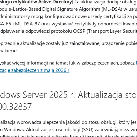
sługi certyfikatów Active Directory]
Ta aktualizacja dodaje obsł
dule-Lattice-Based Digital Signature Algorithm (ML-DSA) w usług
ministratorzy mogą konfigurować nowe urzędy certyfikacji za 
A-65 i ML-DSA-87 oraz wystawiać certyfikaty odporności kwant
dpisywania odpowiedzi protokołu OCSP (Transport Layer Securit
oprzednie aktualizacje zostały już zainstalowane, urządzenie pobie
pakiecie.
yskać więcej informacji na temat luk w zabezpieczeniach, zobacz
izacje zabezpieczeń z maja 2026 r
.
dows Server 2025 r. Aktualizacja st
00.32837
alizacja wprowadza ulepszenia jakości do stosu obsługi, który jest
u Windows. Aktualizacje stosu obsługi (SSU) zapewniają niezawod
dbierać i instalować aktualizacje firmy Microsoft. Aby dowiedzie