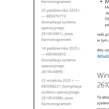
[U
harmonogramem
Mo
20 października 2025 r.
Ad
— KB5070773
DS
(kompilacja systemu
po
operacyjnego
26100.6901), poza
Jeśli p
harmonogramem
w tym 
14 października 2025 r.
Aby uz
— KB5066835
Aktual
(kompilacja systemu
operacyjnego
26100.6899)
Win
22 września 2025 r. —
261
KB5068221 (kompilacja
systemu operacyjnego
Ta aktu
26100.6588), poza
system
harmonogramem
mogą o