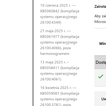
10 czerwca 2025 r. —
Zainsta
KB5060842 (kompilacja
Aby za
systemu operacyjnego
Microso
26100.4349)
27 maja 2025 r. —
KB5061977 (kompilacja
systemu operacyjnego
Win
26100.4066), poza
harmonogramem
13 maja 2025 r. –
Dost
KB5058411 (kompilacja
systemu operacyjnego
26100.4061)
16 kwietnia 2025 r. —
KB5059087 (kompilacja
systemu operacyjnego
Uw
26100.3781), poza