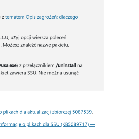
ę z
tematem Opis zagrożeń: dlaczego
CU, użyj opcji wiersza poleceń
 Możesz znaleźć nazwę pakietu,
usa.exe
) z przełącznikiem
/uninstall
na
akiet zawiera SSU. Nie można usunąć
o plikach dla aktualizacji zbiorczej 5087539
.
informacje o plikach dla SSU (KB5089717) —