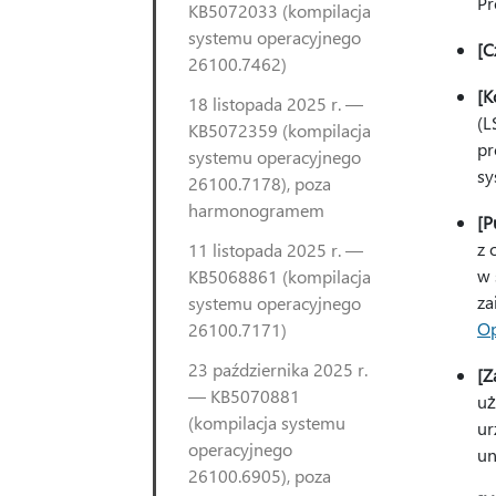
Pr
KB5072033 (kompilacja
systemu operacyjnego
[C
26100.7462)
[K
18 listopada 2025 r. —
(L
KB5072359 (kompilacja
pr
systemu operacyjnego
sy
26100.7178), poza
harmonogramem
[P
z 
11 listopada 2025 r. —
w 
KB5068861 (kompilacja
za
systemu operacyjnego
Op
26100.7171)
23 października 2025 r.
[Z
— KB5070881
uż
(kompilacja systemu
ur
operacyjnego
un
26100.6905), poza