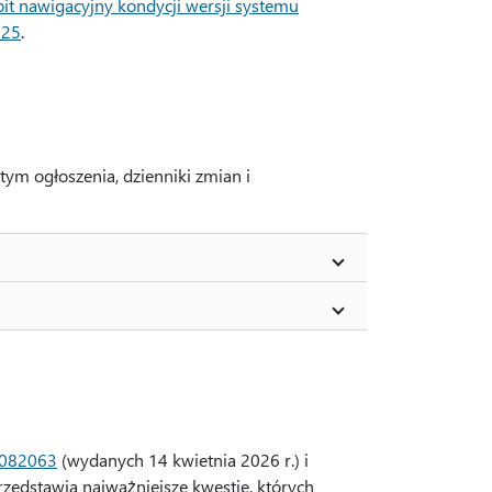
pit nawigacyjny kondycji wersji systemu
025
.
tym ogłoszenia, dzienniki zmian i
082063
(wydanych 14 kwietnia 2026 r.) i
zedstawia najważniejsze kwestie, których