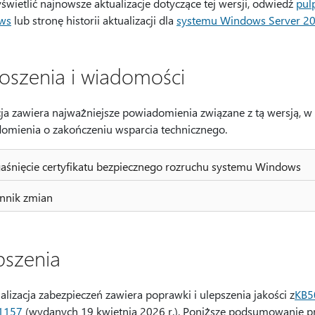
świetlić najnowsze aktualizacje dotyczące tej wersji, odwiedź
pul
ws
lub stronę historii aktualizacji dla
systemu Windows Server 2
oszenia i wiadomości
cja zawiera najważniejsze powiadomienia związane z tą wersją, w 
omienia o zakończeniu wsparcia technicznego.
śnięcie certyfikatu bezpiecznego rozruchu systemu Windows
nnik zmian
pszenia
alizacja zabezpieczeń zawiera poprawki i ulepszenia jakości z
KB5
1157
(wydanych 19 kwietnia 2026 r.). Poniższe podsumowanie pr