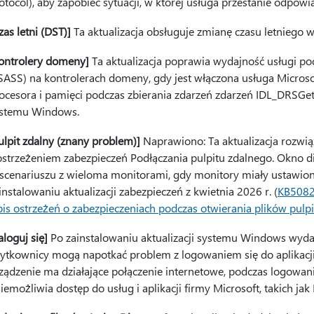
otocol), aby zapobiec sytuacji, w której usługa przestanie odpowi
zas letni (DST)]
Ta aktualizacja obsługuje zmianę czasu letniego w 
ontrolery domeny]
Ta aktualizacja poprawia wydajność usługi p
SASS) na kontrolerach domeny, gdy jest włączona usługa Microso
ocesora i pamięci podczas zbierania zdarzeń zdarzeń IDL_DRSGe
stemu Windows.
ulpit zdalny (znany problem)]
Naprawiono: Ta aktualizacja rozwi
ostrzeżeniem zabezpieczeń Podłączania pulpitu zdalnego. Okno
scenariuszu z wieloma monitorami, gdy monitory miały ustawion
instalowaniu aktualizacji zabezpieczeń z kwietnia 2026 r. (
KB508
is ostrzeżeń o zabezpieczeniach podczas otwierania plików pulpi
aloguj się]
Po zainstalowaniu aktualizacji systemu Windows wydan
ytkownicy mogą napotkać problem z logowaniem się do aplikacji
ządzenie ma działające połączenie internetowe, podczas logowania
iemożliwia dostęp do usług i aplikacji firmy Microsoft, takich jak