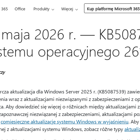
t 365
Office
Produkty
Więcej
Kup platformę Microsoft 365
 maja 2026 r. — KB508
stemu operacyjnego 26
czy
orcza aktualizacja dla Windows Server 2025 r. (KB5087539) zawi
enia wraz z aktualizacjami niezwiązanymi z zabezpieczeniami z op
ca. Aby dowiedzieć się więcej o różnicach między aktualizacjami 
 zapoznawczej niezwiązanej z zabezpieczeniami, aktualizacjami 
z
comiesięczne aktualizacje systemu Windows w wyjaśnieniu
. Aby
nej z aktualizacjami systemu Windows, zobacz różne typy
aktual