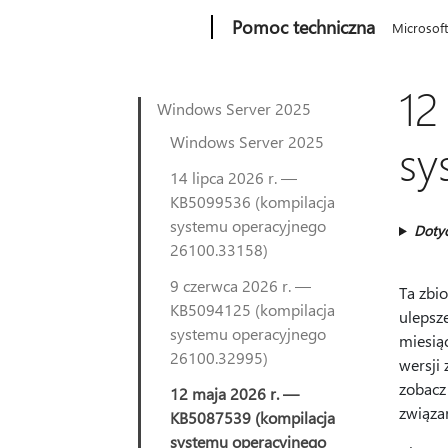
Microsoft
Pomoc techniczna
Microsof
12
Windows Server 2025
Windows Server 2025
sy
14 lipca 2026 r. —
KB5099536 (kompilacja
systemu operacyjnego
Doty
26100.33158)
9 czerwca 2026 r. —
Ta zbi
KB5094125 (kompilacja
ulepsz
systemu operacyjnego
miesią
26100.32995)
wersji
zobac
12 maja 2026 r. —
związa
KB5087539 (kompilacja
systemu operacyjnego