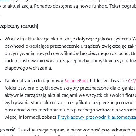
y ta aktualizacja. Ponadto dostępne są nowe funkcje. Tekst pogr
.
ezpieczny rozruch]
Wraz z tą aktualizacją aktualizacje dotyczące jakości system
pewności określające przeznaczenie urządzeń, zwiększając z
otrzymywania nowych certyfikatów bezpiecznego rozruchu. Ur
zademonstrowaniu wystarczającej liczby pomyślnych sygnałów
etapowego wdrażania.
Ta aktualizacja dodaje nowy
folder w obszarze
SecureBoot
C:\
folder zawiera przykładowe skrypty przeznaczone dla organizacji
aktywnie zarządzają aktualizacjami we wszystkich swoich flot
wykrywania stanu aktualizacji certyfikatu bezpiecznego rozru
pośrednictwem mechanizmu bezpiecznego wdrażania w środowi
więcej informacji, zobacz
Przykładowy przewodnik automatyzac
ączność]
Ta aktualizacja poprawia niezawodność powiadomień pr