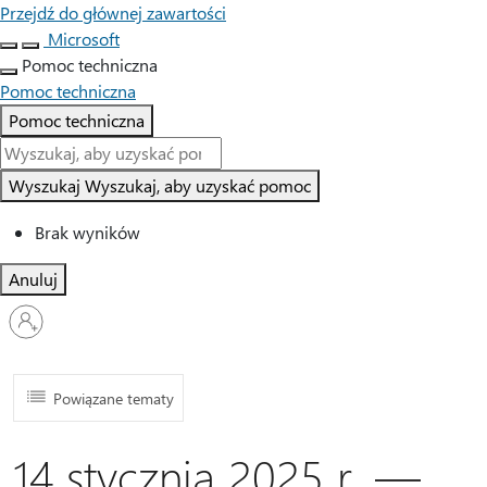
Przejdź do głównej zawartości
Microsoft
Pomoc techniczna
Pomoc techniczna
Pomoc techniczna
Wyszukaj
Wyszukaj, aby uzyskać pomoc
Brak wyników
Anuluj
Zaloguj
się
do
swojego
konta
Powiązane tematy
14 stycznia 2025 r. —