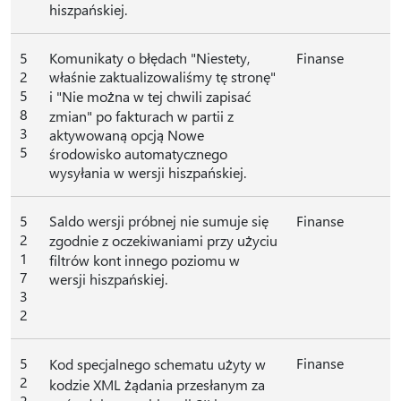
hiszpańskiej.
5
Komunikaty o błędach "Niestety,
Finanse
2
właśnie zaktualizowaliśmy tę stronę"
5
i "Nie można w tej chwili zapisać
8
zmian" po fakturach w partii z
3
aktywowaną opcją Nowe
5
środowisko automatycznego
wysyłania w wersji hiszpańskiej.
5
Saldo wersji próbnej nie sumuje się
Finanse
2
zgodnie z oczekiwaniami przy użyciu
1
filtrów kont innego poziomu w
7
wersji hiszpańskiej.
3
2
5
Finanse
Kod specjalnego schematu użyty w
2
kodzie XML żądania przesłanym za
2