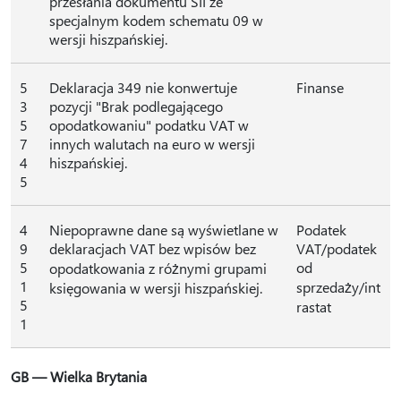
przesłania dokumentu SII ze
specjalnym kodem schematu 09 w
wersji hiszpańskiej.
5
Deklaracja 349 nie konwertuje
Finanse
3
pozycji "Brak podlegającego
5
opodatkowaniu" podatku VAT w
7
innych walutach na euro w wersji
4
hiszpańskiej.
5
4
Niepoprawne dane są wyświetlane w
Podatek
9
deklaracjach VAT bez wpisów bez
VAT/podatek
5
od
opodatkowania z różnymi grupami
1
sprzedaży/int
księgowania w wersji hiszpańskiej.
5
rastat
1
GB — Wielka Brytania