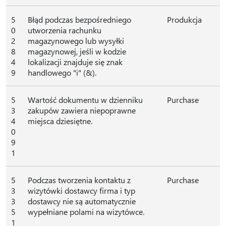
5
Błąd podczas bezpośredniego
Produkcja
0
utworzenia rachunku
2
magazynowego lub wysyłki
8
magazynowej, jeśli w kodzie
4
lokalizacji znajduje się znak
9
handlowego "i" (&).
5
Wartość dokumentu w dzienniku
Purchase
3
zakupów zawiera niepoprawne
4
miejsca dziesiętne.
0
9
1
5
Podczas tworzenia kontaktu z
Purchase
3
wizytówki dostawcy firma i typ
3
dostawcy nie są automatycznie
5
wypełniane polami na wizytówce.
1