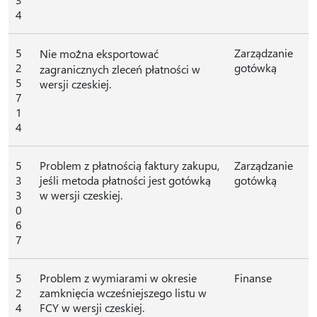
4
5
Zarządzanie
Nie można eksportować
2
gotówką
zagranicznych zleceń płatności w
5
wersji czeskiej.
7
1
4
5
Problem z płatnością faktury zakupu,
Zarządzanie
3
jeśli metoda płatności jest gotówką
gotówką
3
w wersji czeskiej.
0
6
7
5
Problem z wymiarami w okresie
Finanse
2
zamknięcia wcześniejszego listu w
4
FCY w wersji czeskiej.