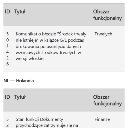
ID
Tytuł
Obszar
funkcjonalny
5
Komunikat o błędzie "Środek trwały
Trwałych
0
nie istnieje" w książce G/L podczas
1
drukowania po usunięciu danych
4
wzorcowych środków trwałych w
2
wersji włoskiej.
6
NL — Holandia
ID
Tytuł
Obszar
funkcjonalny
5
Stan funkcji Dokumenty
Finanse
2
przychodzące zatrzymuje się na