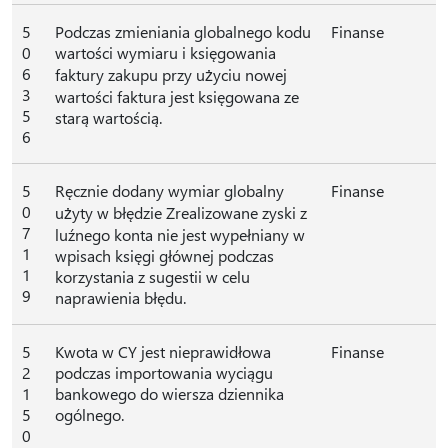
5
Podczas zmieniania globalnego kodu
Finanse
0
wartości wymiaru i księgowania
6
faktury zakupu przy użyciu nowej
3
wartości faktura jest księgowana ze
5
starą wartością.
6
5
Ręcznie dodany wymiar globalny
Finanse
0
użyty w błędzie Zrealizowane zyski z
7
luźnego konta nie jest wypełniany w
1
wpisach księgi głównej podczas
1
korzystania z sugestii w celu
9
naprawienia błędu.
5
Kwota w CY jest nieprawidłowa
Finanse
2
podczas importowania wyciągu
1
bankowego do wiersza dziennika
5
ogólnego.
0