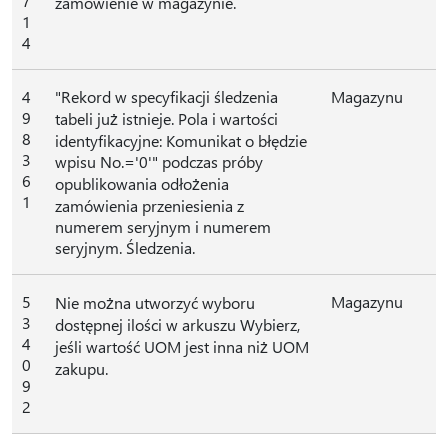
7
zamówienie w magazynie.
1
4
4
"Rekord w specyfikacji śledzenia
Magazynu
9
tabeli już istnieje. Pola i wartości
8
identyfikacyjne: Komunikat o błędzie
3
wpisu No.='0'" podczas próby
6
opublikowania odłożenia
1
zamówienia przeniesienia z
numerem seryjnym i numerem
seryjnym. Śledzenia.
5
Magazynu
Nie można utworzyć wyboru
3
dostępnej ilości w arkuszu Wybierz,
4
jeśli wartość UOM jest inna niż UOM
0
zakupu.
9
2