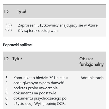
ID
Tytuł
533
Zaproszeni użytkownicy znajdujący się w Azure
923
CN są teraz obsługiwani.
Poprawki aplikacji
ID
Tytuł
Obszar
funkcjonalny
5
Komunikat o błędzie "%1 nie jest
Administracja
2
obsługiwanym typem danych"
2
podczas próby utworzenia
8
dokumentu na podstawie
0
dokumentu przychodzącego po
0
użyciu opcji Wyślij opinię OCR.