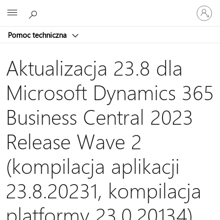
Zaloguj
Microsoft
się
do
Pomoc techniczna
swojego
konta
Aktualizacja 23.8 dla
Microsoft Dynamics 365
Business Central 2023
Release Wave 2
(kompilacja aplikacji
23.8.20231, kompilacja
platformy 23.0.20134)