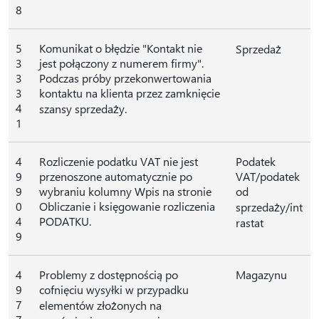
8
5
Komunikat o błędzie "Kontakt nie
Sprzedaż
3
jest połączony z numerem firmy".
3
Podczas próby przekonwertowania
3
kontaktu na klienta przez zamknięcie
4
szansy sprzedaży.
1
4
Rozliczenie podatku VAT nie jest
Podatek
9
przenoszone automatycznie po
VAT/podatek
9
wybraniu kolumny Wpis na stronie
od
0
Obliczanie i księgowanie rozliczenia
sprzedaży/int
4
PODATKU.
rastat
9
4
Problemy z dostępnością po
Magazynu
9
cofnięciu wysyłki w przypadku
7
elementów złożonych na