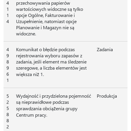
4
przechowywania papierów
1
wartościowych widoczne są tylko
1
opcje Ogólne, Fakturowanie i
4
Uzupełnienie, natomiast opcje
Planowanie i Magazyn nie są
widoczne.
4
Komunikat o błędzie podczas
Zadania
9
rejestrowania wyboru zapasów z
8
zadania, jeśli element ma śledzenie
9
szeregowe, a liczba elementów jest
6
większa niż 1.
1
5
Wydajność i przydzielona pojemność
Produkcja
2
są nieprawidłowe podczas
5
sprawdzania obciążenia grupy
8
Centrum pracy.
8
2