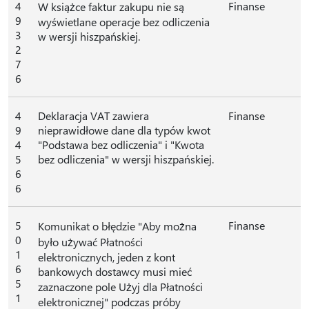
4
Finanse
W książce faktur zakupu nie są
9
wyświetlane operacje bez odliczenia
3
w wersji hiszpańskiej.
2
7
6
4
Deklaracja VAT zawiera
Finanse
9
nieprawidłowe dane dla typów kwot
4
"Podstawa bez odliczenia" i "Kwota
5
bez odliczenia" w wersji hiszpańskiej.
6
6
5
Finanse
Komunikat o błędzie "Aby można
0
było używać Płatności
1
elektronicznych, jeden z kont
6
bankowych dostawcy musi mieć
5
zaznaczone pole Użyj dla Płatności
1
elektronicznej" podczas próby