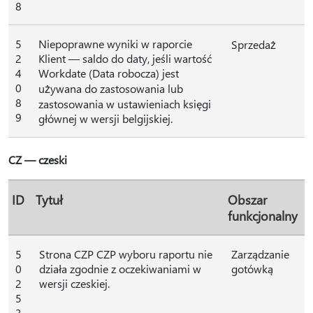
8
5
Niepoprawne wyniki w raporcie
Sprzedaż
2
Klient — saldo do daty, jeśli wartość
4
Workdate (Data robocza) jest
0
używana do zastosowania lub
8
zastosowania w ustawieniach księgi
9
głównej w wersji belgijskiej.
CZ — czeski
ID
Tytuł
Obszar
funkcjonalny
5
Strona CZP CZP wyboru raportu nie
Zarządzanie
0
działa zgodnie z oczekiwaniami w
gotówką
2
wersji czeskiej.
5
3