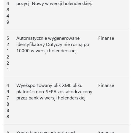
4
pozycji Nowy w wersji holenderskiej.
8
4
9
5
Automatycznie wygenerowane
Finanse
2
identyfikatory Dotyczy nie rosną po
1
10000 w wersji holenderskiej.
2
2
1
4
Wyeksportowany plik XML pliku
Finanse
9
płatności non-SEPA został odrzucony
7
przez bank w wersji holenderskiej.
8
8
8
5
Konto bankowe adresata jest
Finanse