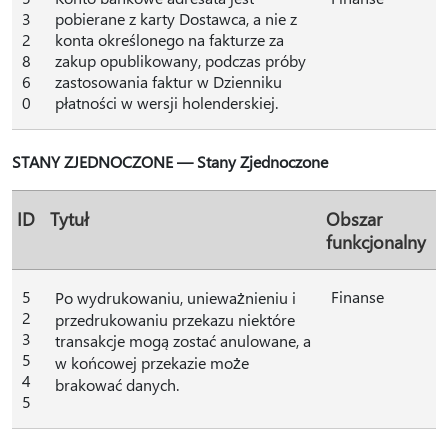
3
pobierane z karty Dostawca, a nie z
2
konta określonego na fakturze za
8
zakup opublikowany, podczas próby
6
zastosowania faktur w Dzienniku
0
płatności w wersji holenderskiej.
STANY ZJEDNOCZONE — Stany Zjednoczone
ID
Tytuł
Obszar
funkcjonalny
5
Finanse
Po wydrukowaniu, unieważnieniu i
2
przedrukowaniu przekazu niektóre
3
transakcje mogą zostać anulowane, a
5
w końcowej przekazie może
4
brakować danych.
5