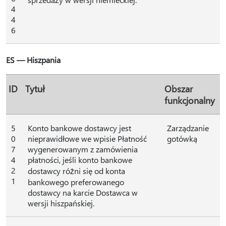
4
4
6
ES — Hiszpania
ID
Tytuł
Obszar
funkcjonalny
5
Konto bankowe dostawcy jest
Zarządzanie
0
nieprawidłowe we wpisie Płatność
gotówką
7
wygenerowanym z zamówienia
4
płatności, jeśli konto bankowe
2
dostawcy różni się od konta
1
bankowego preferowanego
dostawcy na karcie Dostawca w
wersji hiszpańskiej.