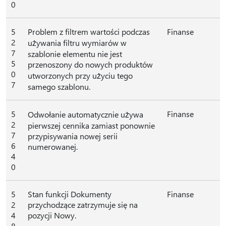
0
5
Problem z filtrem wartości podczas
Finanse
2
używania filtru wymiarów w
7
szablonie elementu nie jest
5
przenoszony do nowych produktów
0
utworzonych przy użyciu tego
7
samego szablonu.
5
Finanse
Odwołanie automatycznie używa
2
pierwszej cennika zamiast ponownie
7
przypisywania nowej serii
6
numerowanej.
4
0
5
Stan funkcji Dokumenty
Finanse
2
przychodzące zatrzymuje się na
4
pozycji Nowy.
8