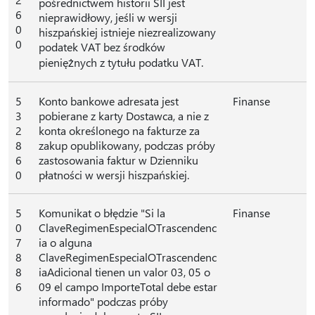
pośrednictwem historii SII jest
6
nieprawidłowy, jeśli w wersji
0
hiszpańskiej istnieje niezrealizowany
0
podatek VAT bez środków
pieniężnych z tytułu podatku VAT.
5
Konto bankowe adresata jest
Finanse
3
pobierane z karty Dostawca, a nie z
2
konta określonego na fakturze za
8
zakup opublikowany, podczas próby
6
zastosowania faktur w Dzienniku
0
płatności w wersji hiszpańskiej.
5
Komunikat o błędzie "Si la
Finanse
0
ClaveRegimenEspecialOTrascendenc
7
ia o alguna
8
ClaveRegimenEspecialOTrascendenc
8
iaAdicional tienen un valor 03, 05 o
6
09 el campo ImporteTotal debe estar
informado" podczas próby