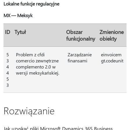
Lokalne funkcje regulacyjne
MX — Meksyk
ID
Tytuł
Obszar
Zmienione
funkcjonalny
obiekty
5
Problem z cfdi
Zarządzanie
einvoicem
3
comercio zewnętrzne
finansami
gt.codeunit
4
complemento 2.0 w
4
wersji meksykańskiej.
5
3
Rozwiązanie
Jak uzyskać pliki Microsoft Dynamics 365 Business