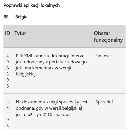
Poprawki aplikacji lokalnych
BE — Belgia
ID
Tytuł
Obszar
funkcjonalny
4
Plik XML raportu deklaracji Intervat
Finanse
9
jest odrzucany z portalu rządowego,
8
jeśli ma komentarz w wersji
3
belgijskiej.
9
6
5
Nr dokumentu księgi sprzedaży jest
Sprzedaż
3
obcinana, gdy w wersji belgijskiej
2
jest dłuższy niż 10 znaków.
9
5