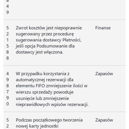
4
9
5
Zwrot kosztów jest niepoprawnie
Finanse
2
sugerowany przez procedurę
1
sugerowania dostawcy Płatności,
5
jeśli opcja Podsumowanie dla
8
dostawcy jest włączona.
8
4
W przypadku korzystania z
Zapasów
9
automatycznej rezerwacji dla
8
elementu FIFO zmniejszenie ilości w
7
wierszu sprzedaży powoduje
9
usunięcie lub zmniejszenie
0
nieprawidłowych wpisów rezerwacji.
5
Podczas początkowego tworzenia
Zapasów
2
nowej karty jednostki