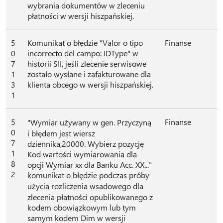
wybrania dokumentów w zleceniu
płatności w wersji hiszpańskiej.
5
Komunikat o błędzie "Valor o tipo
Finanse
0
incorrecto del campo: IDType" w
7
historii SII, jeśli zlecenie serwisowe
1
zostało wysłane i zafakturowane dla
3
klienta obcego w wersji hiszpańskiej.
1
5
Finanse
"Wymiar używany w gen. Przyczyną
0
i błędem jest wiersz
7
dziennika,20000. Wybierz pozycję
1
Kod wartości wymiarowania dla
8
opcji Wymiar xx dla Banku Acc. XX..."
2
komunikat o błędzie podczas próby
użycia rozliczenia wsadowego dla
zlecenia płatności opublikowanego z
kodem obowiązkowym lub tym
samym kodem Dim w wersji