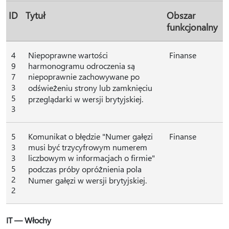
ID
Tytuł
Obszar
funkcjonalny
4
Niepoprawne wartości
Finanse
9
harmonogramu odroczenia są
7
niepoprawnie zachowywane po
3
odświeżeniu strony lub zamknięciu
5
przeglądarki w wersji brytyjskiej.
3
5
Komunikat o błędzie "Numer gałęzi
Finanse
3
musi być trzycyfrowym numerem
3
liczbowym w informacjach o firmie"
5
podczas próby opróżnienia pola
2
Numer gałęzi w wersji brytyjskiej.
2
IT — Włochy