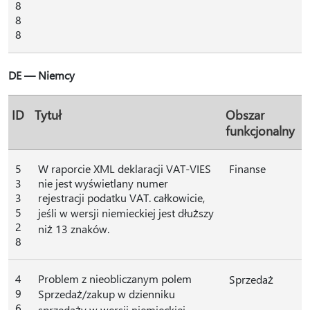
8
8
8
DE — Niemcy
ID
Tytuł
Obszar
funkcjonalny
5
W raporcie XML deklaracji VAT-VIES
Finanse
3
nie jest wyświetlany numer
3
rejestracji podatku VAT. całkowicie,
5
jeśli w wersji niemieckiej jest dłuższy
2
niż 13 znaków.
8
4
Problem z nieobliczanym polem
Sprzedaż
9
Sprzedaż/zakup w dzienniku
6
sprzedaży w wersji niemieckiej.