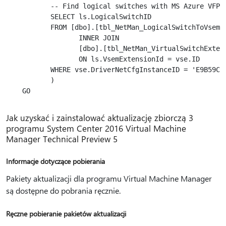
       -- Find logical switches with MS Azure VFP E
       SELECT ls.LogicalSwitchID

       FROM [dbo].[tbl_NetMan_LogicalSwitchToVsemEx
              INNER JOIN

              [dbo].[tbl_NetMan_VirtualSwitchExtens
              ON ls.VsemExtensionId = vse.ID

       WHERE vse.DriverNetCfgInstanceID = 'E9B59CF
       )

Jak uzyskać i zainstalować aktualizację zbiorczą 3
programu System Center 2016 Virtual Machine
Manager Technical Preview 5
Informacje dotyczące pobierania
Pakiety aktualizacji dla programu Virtual Machine Manager
są dostępne do pobrania ręcznie.
Ręczne pobieranie pakietów aktualizacji