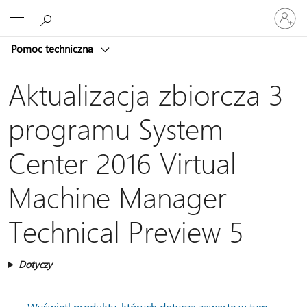
Zaloguj
Microsoft
się
do
Pomoc techniczna
swojego
konta
Aktualizacja zbiorcza 3
programu System
Center 2016 Virtual
Machine Manager
Technical Preview 5
Dotyczy
Wyświetl produkty, których dotyczą zawarte w tym