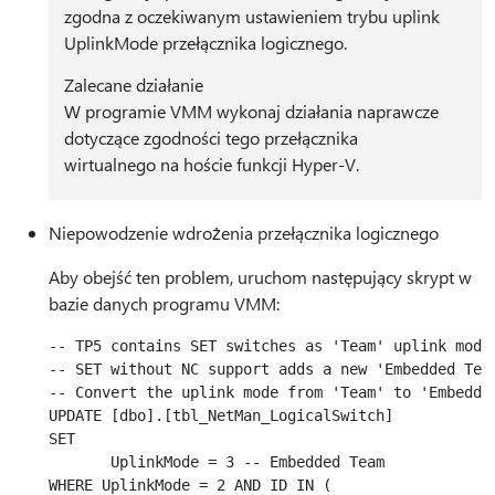
zgodna z oczekiwanym ustawieniem trybu uplink
UplinkMode przełącznika logicznego.
Zalecane działanie
W programie VMM wykonaj działania naprawcze
dotyczące zgodności tego przełącznika
wirtualnego na hoście funkcji Hyper-V.
Niepowodzenie wdrożenia przełącznika logicznego
Aby obejść ten problem, uruchom następujący skrypt w
bazie danych programu VMM:
-- TP5 contains SET switches as 'Team' uplink mode 
-- SET without NC support adds a new 'Embedded Team
-- Convert the uplink mode from 'Team' to 'Embedded
UPDATE [dbo].[tbl_NetMan_LogicalSwitch]

SET

       UplinkMode = 3 -- Embedded Team

WHERE UplinkMode = 2 AND ID IN (
