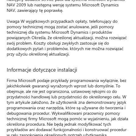
NAV 2009 lub następną wersję systemu Microsoft Dynamics
NAV, zawierający tę poprawkę.
Uwaga W wyjątkowych przypadkach opłaty, telefonujący do
pomocy technicznej mogą zostać anulowane, jeśli pomocy
technicznej dla systemu Microsoft Dynamics i produktów
powiązanych Określa, że określonej aktualizacji, można rozwiązać
swój problem. Koszty obsługi zwykłych zastosuje się do
dodatkowych pytań i problemów, których nie można rozwiązać
przy użyciu określonej aktualizacji.
Informacje dotyczące instalacji
Firma Microsoft podaje przykłady programowania wyłącznie, bez
jakichkolwiek gwarancji wyrażonych wprost lub domyślnie. To
obejmuje, ale nie jest ograniczona, ustawowej rękojmi co do
przydatności handlowej lub przydatności do określonego celu. W
tym artykule założono, że użytkownik zna demonstrowany język
programowania oraz narzędzia, które są używane do tworzenia i
debugowania procedur. Wykwalifikowani pracownicy pomocy
technicznej firmy Microsoft mogą pomóc w wyjaśnieniu, jak działa
określona procedura. Nie będą jednak modyfikować tych
przykładów ani dodawać funkcjonalności i konstruować procedur
w celu zaspokojenia określonych potrzeb użytkownika.