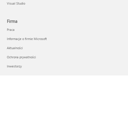
Visual Studio
Firma
Praca
Informacje o firmie Microsoft
Aktualności
Ochrona prywatności
Inwestorzy
Polski (Polska)
Twoje opcje wyboru dotyczące prywatności
Zasady prywatności dotyczące zdrowia użytkowników
Skontaktuj się z Microsoft
Ochrona prywatności
Zasady użytkowania
Znaki towarowe
Informacje o naszych reklamach
EU Compliance DoCs