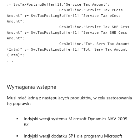
:= SvcTaxPostingBuffer[1]."Service Tax Amount";
                        GenJnlLine."Service Tax eCess 
Amount" := SvcTaxPostingBuffer[1]."Service Tax eCess 
Amount";
                        GenJnlLine."Service Tax SHE Cess 
Amount" := SvcTaxPostingBuffer[1]."Service Tax SHE Cess 
Amount";
                        GenJnlLine."Tot. Serv Tax Amount 
(Intm)" := SvcTaxPostingBuffer[1]."Tot. Serv Tax Amount 
(Intm)";
...
Wymagania wstępne
Musi mieć jedną z następujących produktów, w celu zastosowania
tej poprawki:
Indyjski wersji systemu Microsoft Dynamics NAV 2009
R2
Indyjski wersji dodatku SP1 dla programu Microsoft