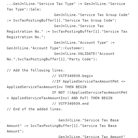
...GenJnlLine."Service Tax Type" := GenJnlLine."Service 
Tax Type"::Sale;
                      GenJnlLine."Service Tax Group Code" 
:= SvcTaxPostingBuffer[1]."Service Tax Group Code";
                      GenJnlLine."Service Tax 
Registration No." := SvcTaxPostingBuffer[1]."Service Tax 
Registration No.";
                      GenJnlLine."Account Type" := 
GenJnlLine."Account Type"::Customer;
                      GenJnlLine.VALIDATE("Account 
No.",SvcTaxPostingBuffer[1]."Party Code");
// Add the following lines.
                     // VSTF340939.begin
                     //IF AppliedServiceTaxAmountPmt <> 
AppliedServiceTaxAmountInv THEN BEGIN
                     IF NOT ((AppliedServiceTaxAmountPmt 
= AppliedServiceTaxAmountInv) AND PoT) THEN BEGIN
                     // VSTF340939.end
// End of the added lines.
                        GenJnlLine."Service Tax Base 
Amount" := SvcTaxPostingBuffer[1]."Service Tax Base 
Amount";
                        GenJnlLine."Service Tax Amount" 