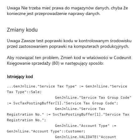
Uwaga Nie trzeba mieć prawa do magazynów danych, chyba że
konieczne jest przeprowadzenie naprawy danych.
Zmiany kodu
Uwaga Zawsze test poprawki kodu w kontrolowanym środowisku
przed zastosowaniem poprawki na komputerach produkcyjnych.
Aby rozwiązać ten problem, Zmień kod w właściwości w Codeunit
Księgowanie sprzedaży (80) w następujący sposób:
Istniejący kod
...GenJnlLine."Service Tax Type" := GenJnlLine."Service 
Tax Type"::Sale;
                      GenJnlLine."Service Tax Group Code" 
:= SvcTaxPostingBuffer[1]."Service Tax Group Code";
                      GenJnlLine."Service Tax 
Registration No." := SvcTaxPostingBuffer[1]."Service Tax 
Registration No.";
                      GenJnlLine."Account Type" := 
GenJnlLine."Account Type"::Customer;
                      GenJnlLine.VALIDATE("Account 