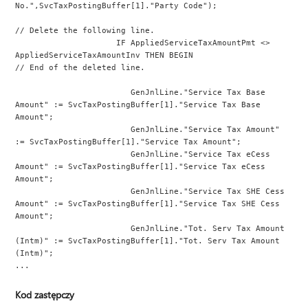
No.",SvcTaxPostingBuffer[1]."Party Code");
// Delete the following line.
                     IF AppliedServiceTaxAmountPmt <> 
AppliedServiceTaxAmountInv THEN BEGIN
// End of the deleted line.
                        GenJnlLine."Service Tax Base 
Amount" := SvcTaxPostingBuffer[1]."Service Tax Base 
Amount";
                        GenJnlLine."Service Tax Amount" 
:= SvcTaxPostingBuffer[1]."Service Tax Amount";
                        GenJnlLine."Service Tax eCess 
Amount" := SvcTaxPostingBuffer[1]."Service Tax eCess 
Amount";
                        GenJnlLine."Service Tax SHE Cess 
Amount" := SvcTaxPostingBuffer[1]."Service Tax SHE Cess 
Amount";
                        GenJnlLine."Tot. Serv Tax Amount 
(Intm)" := SvcTaxPostingBuffer[1]."Tot. Serv Tax Amount 
(Intm)";
...
Kod zastępczy