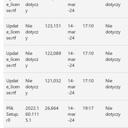
e_licen
dotycz
mar
dotyczy
se.rtf
y
-24
Updat
Nie
123,151
14-
17:10
Nie
e_licen
dotycz
mar
dotyczy
se.rtf
y
-24
Updat
Nie
122,089
14-
17:10
Nie
e_licen
dotycz
mar
dotyczy
se.rtf
y
-24
Updat
Nie
121,032
14-
17:10
Nie
e_licen
dotycz
mar
dotyczy
se.rtf
y
-24
Plik
2022.1
26,664
14-
19:17
Nie
Setup.
60.111
mar
dotyczy
rll
5.1
-24