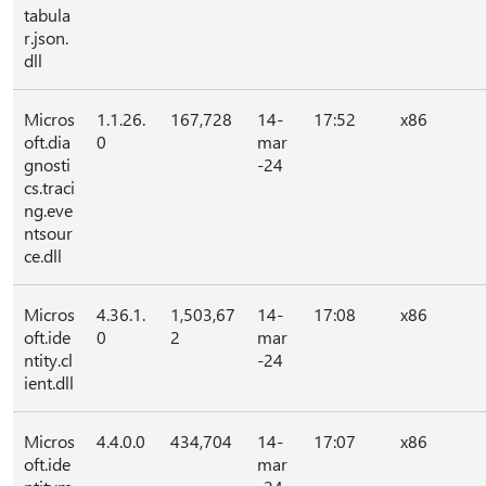
tabula
r.json.
dll
Micros
1.1.26.
167,728
14-
17:52
x86
oft.dia
0
mar
gnosti
-24
cs.traci
ng.eve
ntsour
ce.dll
Micros
4.36.1.
1,503,67
14-
17:08
x86
oft.ide
0
2
mar
ntity.cl
-24
ient.dll
Micros
4.4.0.0
434,704
14-
17:07
x86
oft.ide
mar