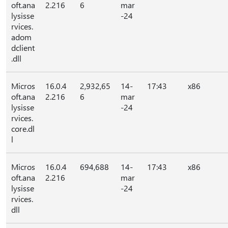
oft.ana
2.216
6
mar
lysisse
-24
rvices.
adom
dclient
.dll
Micros
16.0.4
2,932,65
14-
17:43
x86
oft.ana
2.216
6
mar
lysisse
-24
rvices.
core.dl
l
Micros
16.0.4
694,688
14-
17:43
x86
oft.ana
2.216
mar
lysisse
-24
rvices.
dll