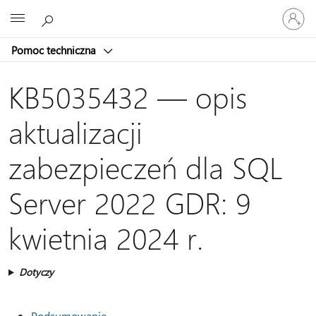
Zaloguj
Microsoft
się
do
Pomoc techniczna
swojego
konta
KB5035432 — opis
aktualizacji
zabezpieczeń dla SQL
Server 2022 GDR: 9
kwietnia 2024 r.
Dotyczy
Podsumowanie