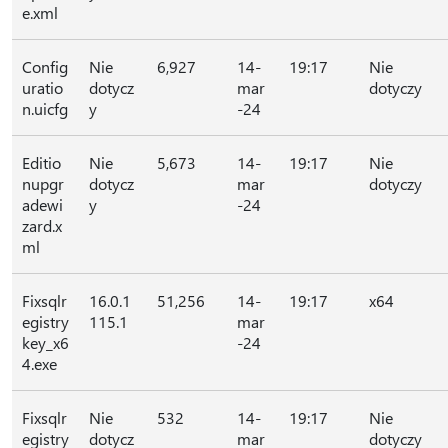
e.xml
Config
Nie
6,927
14-
19:17
Nie
uratio
dotycz
mar
dotyczy
n.uicfg
y
-24
Editio
Nie
5,673
14-
19:17
Nie
nupgr
dotycz
mar
dotyczy
adewi
y
-24
zard.x
ml
Fixsqlr
16.0.1
51,256
14-
19:17
x64
egistry
115.1
mar
key_x6
-24
4.exe
Fixsqlr
Nie
532
14-
19:17
Nie
egistry
dotycz
mar
dotyczy