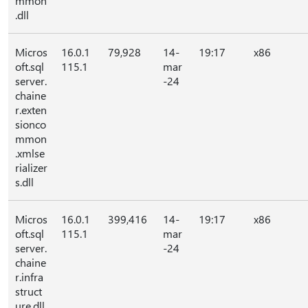
mmon
.dll
Micros
16.0.1
79,928
14-
19:17
x86
oft.sql
115.1
mar
server.
-24
chaine
r.exten
sionco
mmon
.xmlse
rializer
s.dll
Micros
16.0.1
399,416
14-
19:17
x86
oft.sql
115.1
mar
server.
-24
chaine
r.infra
struct
ure.dll