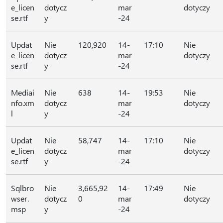
e_licen
dotycz
mar
dotyczy
se.rtf
y
-24
Updat
Nie
120,920
14-
17:10
Nie
e_licen
dotycz
mar
dotyczy
se.rtf
y
-24
Mediai
Nie
638
14-
19:53
Nie
nfo.xm
dotycz
mar
dotyczy
l
y
-24
Updat
Nie
58,747
14-
17:10
Nie
e_licen
dotycz
mar
dotyczy
se.rtf
y
-24
Sqlbro
Nie
3,665,92
14-
17:49
Nie
wser.
dotycz
0
mar
dotyczy
msp
y
-24