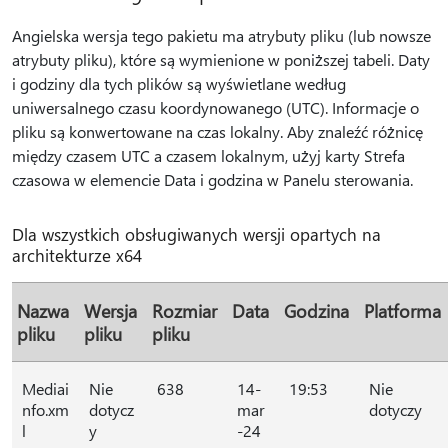
Angielska wersja tego pakietu ma atrybuty pliku (lub nowsze
atrybuty pliku), które są wymienione w poniższej tabeli. Daty
i godziny dla tych plików są wyświetlane według
uniwersalnego czasu koordynowanego (UTC). Informacje o
pliku są konwertowane na czas lokalny. Aby znaleźć różnicę
między czasem UTC a czasem lokalnym, użyj karty Strefa
czasowa w elemencie Data i godzina w Panelu sterowania.
Dla wszystkich obsługiwanych wersji opartych na
architekturze x64
Nazwa
Wersja
Rozmiar
Data
Godzina
Platforma
pliku
pliku
pliku
Mediai
Nie
638
14-
19:53
Nie
nfo.xm
dotycz
mar
dotyczy
l
y
-24