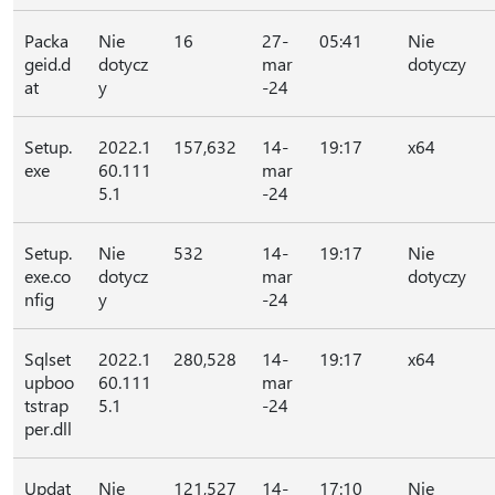
Packa
Nie
16
27-
05:41
Nie
geid.d
dotycz
mar
dotyczy
at
y
-24
Setup.
2022.1
157,632
14-
19:17
x64
exe
60.111
mar
5.1
-24
Setup.
Nie
532
14-
19:17
Nie
exe.co
dotycz
mar
dotyczy
nfig
y
-24
Sqlset
2022.1
280,528
14-
19:17
x64
upboo
60.111
mar
tstrap
5.1
-24
per.dll
Updat
Nie
121,527
14-
17:10
Nie