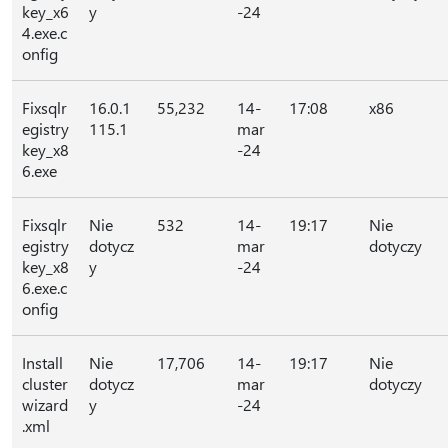
key_x6
y
-24
4.exe.c
onfig
Fixsqlr
16.0.1
55,232
14-
17:08
x86
egistry
115.1
mar
key_x8
-24
6.exe
Fixsqlr
Nie
532
14-
19:17
Nie
egistry
dotycz
mar
dotyczy
key_x8
y
-24
6.exe.c
onfig
Install
Nie
17,706
14-
19:17
Nie
cluster
dotycz
mar
dotyczy
wizard
y
-24
.xml