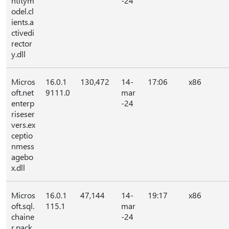
ntitym
-24
odel.cl
ients.a
ctivedi
rector
y.dll
Micros
16.0.1
130,472
14-
17:06
x86
oft.net
9111.0
mar
enterp
-24
riseser
vers.ex
ceptio
nmess
agebo
x.dll
Micros
16.0.1
47,144
14-
19:17
x86
oft.sql.
115.1
mar
chaine
-24
r.pack