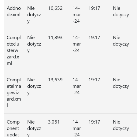
Addno
Nie
10,652
14-
19:17
Nie
de.xml
dotycz
mar
dotyczy
y
-24
Compl
Nie
11,893
14-
19:17
Nie
eteclu
dotycz
mar
dotyczy
sterwi
y
-24
zard.x
ml
Compl
Nie
13,639
14-
19:17
Nie
eteima
dotycz
mar
dotyczy
gewiz
y
-24
ard.xm
l
Comp
Nie
3,061
14-
19:17
Nie
onent
dotycz
mar
dotyczy
updat
y
-24