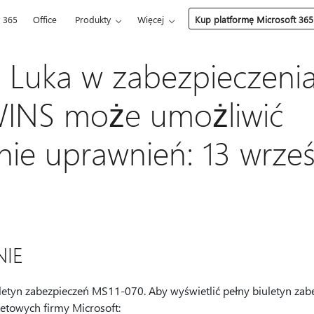
t 365
Office
Produkty
Więcej
Kup platformę Microsoft 365
 Luka w zabezpieczeni
WINS może umożliwić
nie uprawnień: 13 wrześn
IE
letyn zabezpieczeń MS11-070. Aby wyświetlić pełny biuletyn zab
netowych firmy Microsoft: