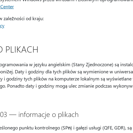
 Center
 zależności od kraju:
cy
O PLIKACH
programowania w języku angielskim (Stany Zjednoczone) są instal
niżej. Daty i godziny dla tych plików są wymienione w uniwersa
i godziny tych plików na komputerze lokalnym są wyświetlane w
ego. Ponadto daty i godziny mogą ulec zmianie podczas wykonyw
03 — informacje o plikach
kreślonego punktu kontrolnego (SP
n
) i gałęzi usługi (QFE, GDR),