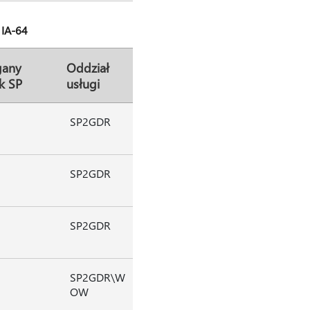
 IA-64
any
Oddział
k SP
usługi
SP2GDR
SP2GDR
SP2GDR
SP2GDR\W
OW