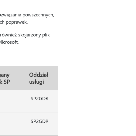
rozwiązania powszechnych,
ych poprawek.
również skojarzony plik
icrosoft.
any
Oddział
k SP
usługi
SP2GDR
SP2GDR