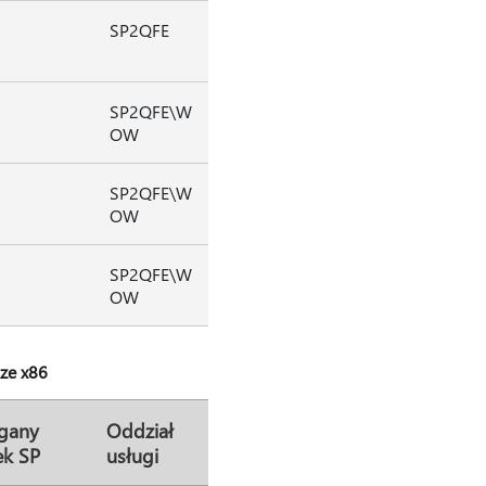
SP2QFE
SP2QFE\W
OW
SP2QFE\W
OW
SP2QFE\W
OW
ze x86
gany
Oddział
ek SP
usługi