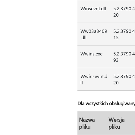
Winsevnt.dll
5.2.3790.
20
Ww03a3409
5.2.3790.
.dll
15
Wwins.exe
5.2.3790.
93
Wwinsevnt.d
5.2.3790.
ll
20
Dla wszystkich obsługiwany
Nazwa
Wersja
pliku
pliku