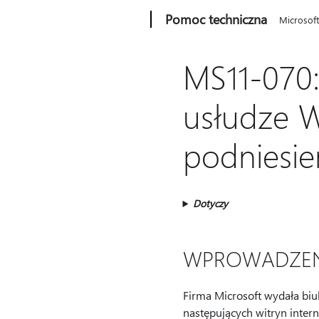
Microsoft
Pomoc techniczna
Microsof
MS11-070:
usłudze 
podniesie
Dotyczy
WPROWADZEN
Firma Microsoft wydała biu
następujących witryn inter