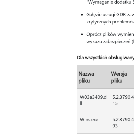
"Wymaganie dodatku SP"
Gałęzie usługi GDR zaw
krytycznych problemów
Oprócz plików wymienio
wykazu zabezpieczeń (
Dla wszystkich obsługiwan
Nazwa
Wersja
pliku
pliku
W03a3409.d
5.2.3790.
ll
15
Wins.exe
5.2.3790.
93