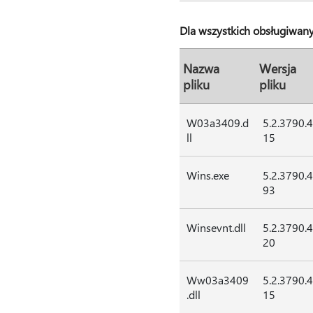
Dla wszystkich obsługiwan
Nazwa
Wersja
pliku
pliku
W03a3409.d
5.2.3790.
ll
15
Wins.exe
5.2.3790.
93
Winsevnt.dll
5.2.3790.
20
Ww03a3409
5.2.3790.
.dll
15