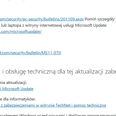
om/security/pc-security/bulletins/201109.aspx
Pomiń szczegóły: 
b laptopa z witryny internetowej usługi Microsoft Update:
t.com/microsoftupdate/
ft.com/security/bulletin/MS11-070
i obsługę techniczną dla tej aktualizacji za
a aktualizacji:
i Microsoft Update
e dla informatyków:
 zabezpieczeniami w witrynie TechNet i pomoc techniczna
 systemem Windows przed wirusami i złośliwym oprogramowan