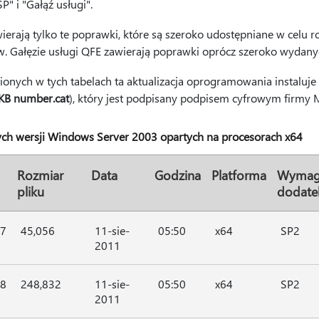
 i "Gałąź usługi".
ierają tylko te poprawki, które są szeroko udostępniane w celu 
. Gałęzie usługi QFE zawierają poprawki oprócz szeroko wydan
nych w tych tabelach ta aktualizacja oprogramowania instaluje 
KB number.cat
), który jest podpisany podpisem cyfrowym firmy M
ych wersji Windows Server 2003 opartych na procesorach x64
Rozmiar
Data
Godzina
Platforma
Wymag
pliku
dodate
47
45,056
11-sie-
05:50
x64
SP2
2011
48
248,832
11-sie-
05:50
x64
SP2
2011