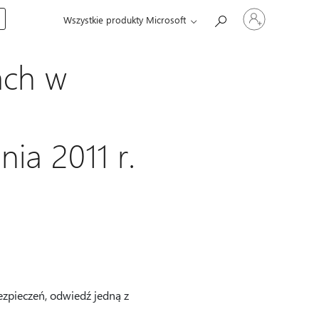
Zaloguj
Wszystkie produkty Microsoft
się
do
swojego
konta
ach w
ia 2011 r.
ezpieczeń, odwiedź jedną z