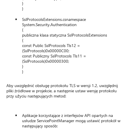
}
}
SslProtocolsExtensions.csnamespace
System.Security.Authentication
{
publiczna klasa statyczna SslProtocolsExtensions
{
const Public SslProtocols Tls12 =
(SslProtocols)0x00000C00;
const Publiczny SslProtocols Tls11 =
(SslProtocols)0x00000300;
}
}
Aby uwzględnić obsługę protokołu TLS w wersji 1.2, uwzględnij
pliki źródłowe w projekcie, a następnie ustaw wersję protokołu
przy użyciu następujących metod:
Aplikacje korzystające z interfejsów API opartych na
usłudze ServicePointManager mogą ustawić protokół w
następujący sposób: