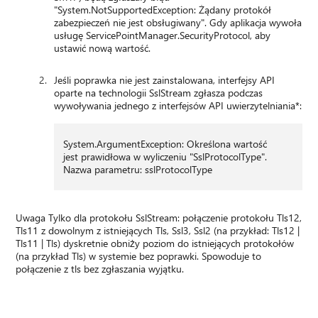
"System.NotSupportedException: Żądany protokół
zabezpieczeń nie jest obsługiwany". Gdy aplikacja wywoła
usługę ServicePointManager.SecurityProtocol, aby
ustawić nową wartość.
Jeśli poprawka nie jest zainstalowana, interfejsy API
oparte na technologii SslStream zgłasza podczas
wywoływania jednego z interfejsów API uwierzytelniania*:
System.ArgumentException: Określona wartość
jest prawidłowa w wyliczeniu "SslProtocolType".
Nazwa parametru: sslProtocolType
Uwaga Tylko dla protokołu SslStream: połączenie protokołu Tls12,
Tls11 z dowolnym z istniejących Tls, Ssl3, Ssl2 (na przykład: Tls12 |
Tls11 | Tls) dyskretnie obniży poziom do istniejących protokołów
(na przykład Tls) w systemie bez poprawki. Spowoduje to
połączenie z tls bez zgłaszania wyjątku.