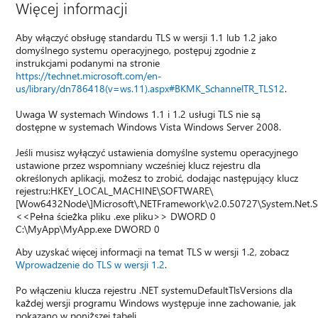
Więcej informacji
Aby włączyć obsługę standardu TLS w wersji 1.1 lub 1.2 jako
domyślnego systemu operacyjnego, postępuj zgodnie z
instrukcjami podanymi na stronie
https://technet.microsoft.com/en-
us/library/dn786418(v=ws.11).aspx#BKMK_SchannelTR_TLS12
.
Uwaga W systemach Windows 1.1 i 1.2 usługi TLS nie są
dostępne w systemach Windows Vista Windows Server 2008.
Jeśli musisz wyłączyć ustawienia domyślne systemu operacyjnego
ustawione przez wspomniany wcześniej klucz rejestru dla
określonych aplikacji, możesz to zrobić, dodając następujący klucz
rejestru:HKEY_LOCAL_MACHINE\SOFTWARE\
[Wow6432Node\]Microsoft\.NETFramework\v2.0.50727\System.Net.Se
<<Pełna ścieżka pliku .exe pliku>> DWORD 0
C:\MyApp\MyApp.exe DWORD 0
Aby uzyskać więcej informacji na temat TLS w wersji 1.2, zobacz
Wprowadzenie do TLS w wersji 1.2
.
Po włączeniu klucza rejestru .NET systemuDefaultTlsVersions dla
każdej wersji programu Windows występuje inne zachowanie, jak
pokazano w poniższej tabeli.