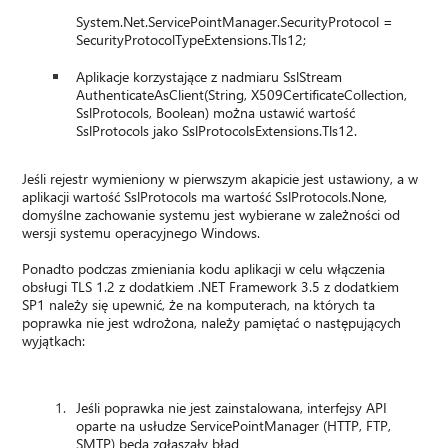
System.Net.ServicePointManager.SecurityProtocol =
SecurityProtocolTypeExtensions.Tls12;
Aplikacje korzystające z nadmiaru SslStream
AuthenticateAsClient(String, X509CertificateCollection,
SslProtocols, Boolean) można ustawić wartość
SslProtocols jako SslProtocolsExtensions.Tls12.
Jeśli rejestr wymieniony w pierwszym akapicie jest ustawiony, a w
aplikacji wartość SslProtocols ma wartość SslProtocols.None,
domyślne zachowanie systemu jest wybierane w zależności od
wersji systemu operacyjnego Windows.
Ponadto podczas zmieniania kodu aplikacji w celu włączenia
obsługi TLS 1.2 z dodatkiem .NET Framework 3.5 z dodatkiem
SP1 należy się upewnić, że na komputerach, na których ta
poprawka nie jest wdrożona, należy pamiętać o następujących
wyjątkach:
Jeśli poprawka nie jest zainstalowana, interfejsy API
oparte na usłudze ServicePointManager (HTTP, FTP,
SMTP) będą zgłaszały błąd