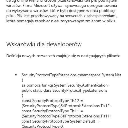
usług online Firma Microsoft przeskanowała ten plik pod kątem
wirusów. Firma Microsoft używa najnowszego oprogramowania
do wykrywania wirusów, które było dostępne w dniu publikacji
pliku. Plik jest przechowywany na serwerach z zabezpieczeniami,
które pomagają zapobiec nieautoryzowanym zmianom w pliku.
Wskazówki dla deweloperów
Definicja nowych rozszerzeń znajduje się w następujących plikach:
SecurityProtocolTypeExtensions.csnamespace System.Net
{
za pomocą funkcji System.Security.Authentication;
public static class SecurityProtocolTypeExtensions
{
const SecurityProtocolType Tls12 =
(SecurityProtocolType)SslProtocolsExtensions.Tls12;
const SecurityProtocolType Tls11 =
(SecurityProtocolType)SslProtocolsExtensions.Tls11;
const SecurityProtocolType SystemDefault =
(SecurityProtocolType)0;