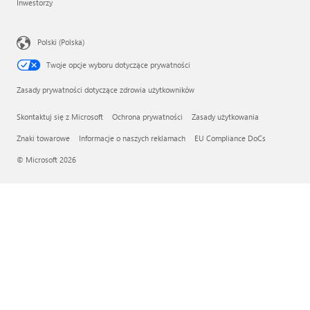
Inwestorzy
Polski (Polska)
Twoje opcje wyboru dotyczące prywatności
Zasady prywatności dotyczące zdrowia użytkowników
Skontaktuj się z Microsoft
Ochrona prywatności
Zasady użytkowania
Znaki towarowe
Informacje o naszych reklamach
EU Compliance DoCs
© Microsoft 2026