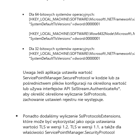
Dla 64-bitowych systemów operacyjnych:
[HKEY_LOCAL_MACHINE\SOFTWARE\Microsoft\.NETFramework\v2
"SystemDefaultTlsVersions"=dword:00000001
[HKEY_LOCAL_MACHINE\SOFTWARE\Wow6432Node\Microsoft\.NE
"SystemDefaultTlsVersions"=dword:00000001
Dla 32-bitowych systemów operacyjnych:
[HKEY_LOCAL_MACHINE\SOFTWARE\Microsoft\.NETFramework\v2
"SystemDefaultTlsVersions"=dword:00000001
Uwaga Jeśli aplikacja ustawiła wartość
ServicePointManager.SecureProtocol w kodzie lub za
pośrednictwem plików konfiguracji na określoną wartość
lub używa interfejsów API SslStream.AuthenticateAs*,
aby określić określone wyliczanie SslProtocols,
zachowanie ustawień rejestru nie występuje.
Ponadto dodaliśmy wyliczenie SslProtocolsExtensions,
które może być wykorzystać jako opcja ustawiania
wartości TLS w wersji 1.2, TLS w wersji 1.1, a także dla
właściwości ServicePointManager.SecurityProtocol