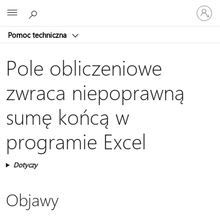
Zaloguj
Microsoft
się
do
Pomoc techniczna
swojego
konta
Pole obliczeniowe
zwraca niepoprawną
sumę końcą w
programie Excel
Dotyczy
Objawy