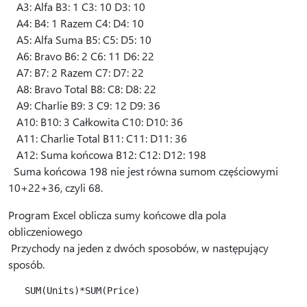
A3: Alfa B3: 1 C3: 10 D3: 10
A4: B4: 1 Razem C4: D4: 10
A5: Alfa Suma B5: C5: D5: 10
A6: Bravo B6: 2 C6: 11 D6: 22
A7: B7: 2 Razem C7: D7: 22
A8: Bravo Total B8: C8: D8: 22
A9: Charlie B9: 3 C9: 12 D9: 36
A10: B10: 3 Całkowita C10: D10: 36
A11: Charlie Total B11: C11: D11: 36
A12: Suma końcowa B12: C12: D12: 198
Suma końcowa 198 nie jest równa sumom częściowymi
10+22+36, czyli 68.
Program Excel oblicza sumy końcowe dla pola
obliczeniowego
Przychody na jeden z dwóch sposobów, w następujący
sposób.
   SUM(Units)*SUM(Price)
