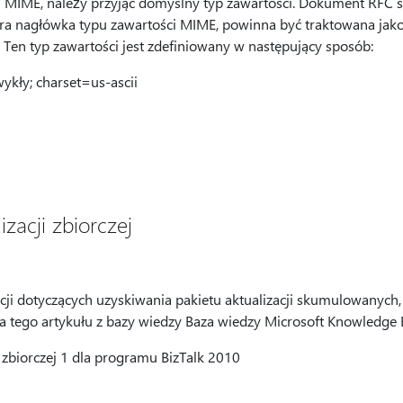
 MIME, należy przyjąć domyślny typ zawartości. Dokument RFC s
era nagłówka typu zawartości MIME, powinna być traktowana ja
 Ten typ zawartości jest zdefiniowany w następujący sposób:
ykły; charset=us-ascii
izacji zbiorczej
cji dotyczących uzyskiwania pakietu aktualizacji skumulowanych,
ia tego artykułu z bazy wiedzy Baza wiedzy Microsoft Knowledge 
i zbiorczej 1 dla programu BizTalk 2010