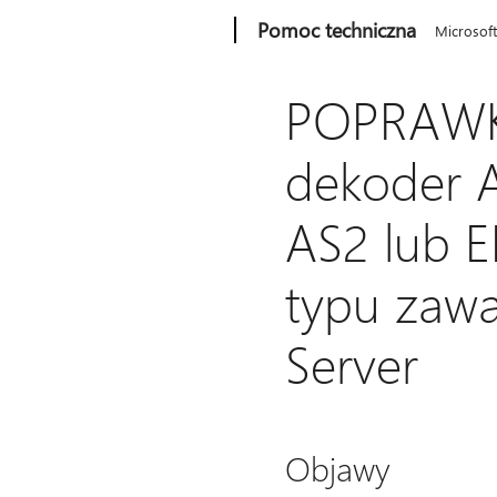
Microsoft
Pomoc techniczna
Microsof
POPRAWKA
dekoder 
AS2 lub E
typu zawa
Server
Objawy