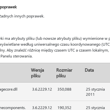
 poprawek
 żadnych innych poprawek.
ki ma atrybuty pliku (lub nowsze atrybuty pliku) wymienione w po
 wyświetlane według uniwersalnego czasu koordynowanego (UTC).
ny. Aby znaleźć różnicę między czasem UTC a czasem lokalnym, 
Panelu sterowania.
Wersja
Rozmiar
Data
pliku
pliku
agecore.dll
3.6.2229.12
350,088
25 stycznia
2011
linecomponents.
3.6.2229.12
190,352
25 stycznia