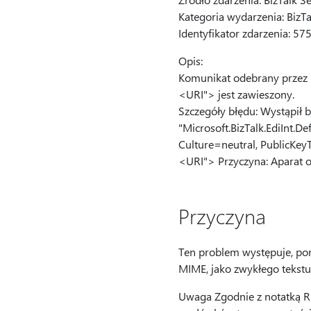
Kategoria wydarzenia: BizT
Identyfikator zdarzenia: 57
Opis:
Komunikat odebrany przez ka
<URI"> jest zawieszony.
Szczegóły błędu: Wystąpił 
"Microsoft.BizTalk.EdiInt.De
Culture=neutral, PublicKey
<URI"> Przyczyna: Aparat 
Przyczyna
Ten problem występuje, pon
MIME, jako zwykłego tekstu
Uwaga Zgodnie z notatką RF