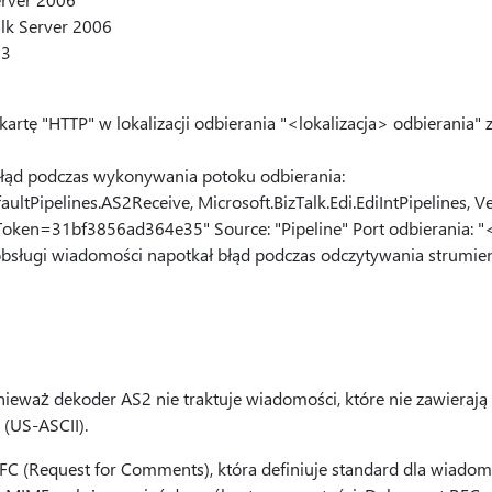
alk Server 2006
53
rtę "HTTP" w lokalizacji odbierania "<lokalizacja> odbierania" z
błąd podczas wykonywania potoku odbierania:
faultPipelines.AS2Receive, Microsoft.BizTalk.Edi.EdiIntPipelines, V
Token=31bf3856ad364e35" Source: "Pipeline" Port odbierania: "<
obsługi wiadomości napotkał błąd podczas odczytywania strumie
ieważ dekoder AS2 nie traktuje wiadomości, które nie zawierają
 (US-ASCII).
C (Request for Comments), która definiuje standard dla wiadom