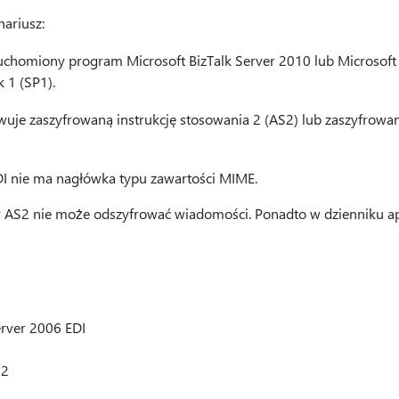
ariusz:
uchomiony program Microsoft BizTalk Server 2010 lub Microsoft 
 1 (SP1).
uje zaszyfrowaną instrukcję stosowania 2 (AS2) lub zaszyfrowan
 nie ma nagłówka typu zawartości MIME.
AS2 nie może odszyfrować wiadomości. Ponadto w dzienniku apl
erver 2006 EDI
32