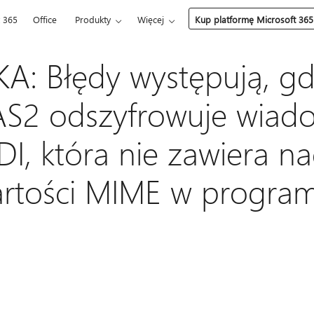
t 365
Office
Produkty
Więcej
Kup platformę Microsoft 365
: Błędy występują, g
AS2 odszyfrowuje wiad
DI, która nie zawiera n
rtości MIME w programi