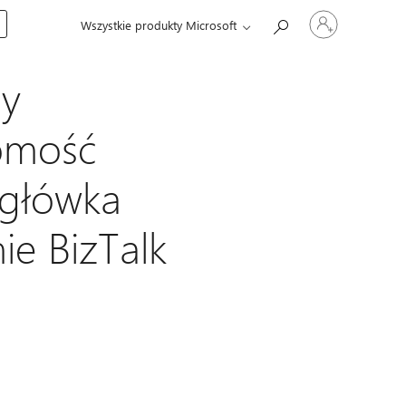
Zaloguj
Wszystkie produkty Microsoft
się
do
swojego
konta
dy
omość
agłówka
e BizTalk