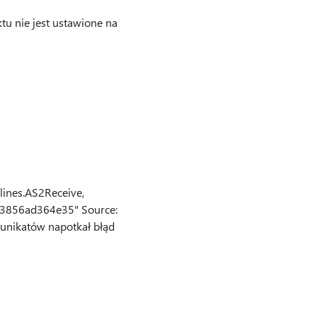
tu nie jest ustawione na
lines.AS2Receive,
1bf3856ad364e35" Source:
munikatów napotkał błąd