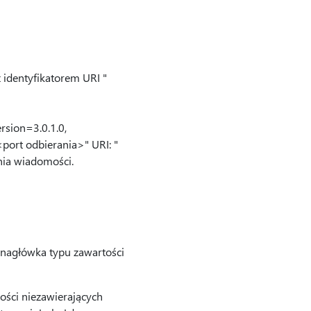
 identyfikatorem URI "
ersion=3.0.1.0,
port odbierania>" URI: "
nia wiadomości.
 nagłówka typu zawartości
ości niezawierających