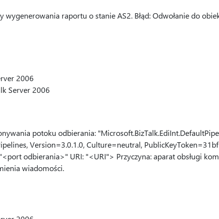
y wygenerowania raportu o stanie AS2. Błąd: Odwołanie do obiek
erver 2006
alk Server 2006
ywania potoku odbierania: "Microsoft.BizTalk.EdiInt.DefaultPipe
ntPipelines, Version=3.0.1.0, Culture=neutral, PublicKeyToken=3
: "<port odbierania>" URI: "<URI"> Przyczyna: aparat obsługi ko
mienia wiadomości.
erver 2006