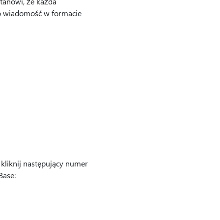
tanowi, że każda
ko wiadomość w formacie
 kliknij następujący numer
Base: