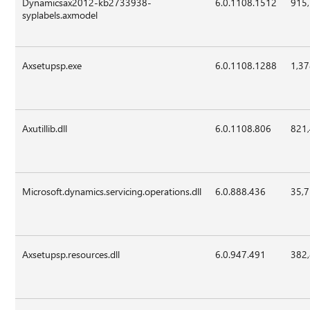
Dynamicsax2012-kb2733938-
6.0.1108.1512
915
syplabels.axmodel
Axsetupsp.exe
6.0.1108.1288
1,37
Axutillib.dll
6.0.1108.806
821
Microsoft.dynamics.servicing.operations.dll
6.0.888.436
35,
Axsetupsp.resources.dll
6.0.947.491
382