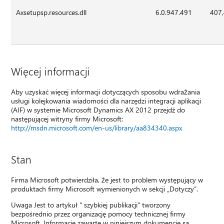
Axsetupsp.resources.dll
6.0.947.491
407
Więcej informacji
Aby uzyskać więcej informacji dotyczących sposobu wdrażania
usługi kolejkowania wiadomości dla narzędzi integracji aplikacji
(AIF) w systemie Microsoft Dynamics AX 2012 przejdź do
następującej witryny firmy Microsoft:
http://msdn.microsoft.com/en-us/library/aa834340.aspx
Stan
Firma Microsoft potwierdziła, że jest to problem występujący w
produktach firmy Microsoft wymienionych w sekcji „Dotyczy”.
Uwaga Jest to artykuł " szybkiej publikacji" tworzony
bezpośrednio przez organizację pomocy technicznej firmy
Microsoft. Informacje zawarte w niniejszym dokumencie są