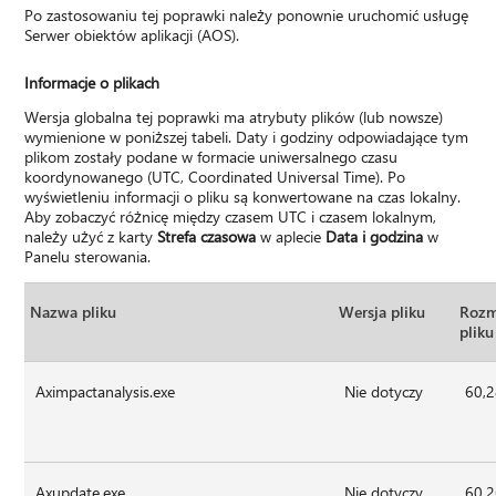
Po zastosowaniu tej poprawki należy ponownie uruchomić usługę
Serwer obiektów aplikacji (AOS).
Informacje o plikach
Wersja globalna tej poprawki ma atrybuty plików (lub nowsze)
wymienione w poniższej tabeli. Daty i godziny odpowiadające tym
plikom zostały podane w formacie uniwersalnego czasu
koordynowanego (UTC, Coordinated Universal Time). Po
wyświetleniu informacji o pliku są konwertowane na czas lokalny.
Aby zobaczyć różnicę między czasem UTC i czasem lokalnym,
należy użyć z karty
Strefa czasowa
w aplecie
Data i godzina
w
Panelu sterowania.
Nazwa pliku
Wersja pliku
Rozm
pliku
Aximpactanalysis.exe
Nie dotyczy
60,
Axupdate.exe
Nie dotyczy
60,