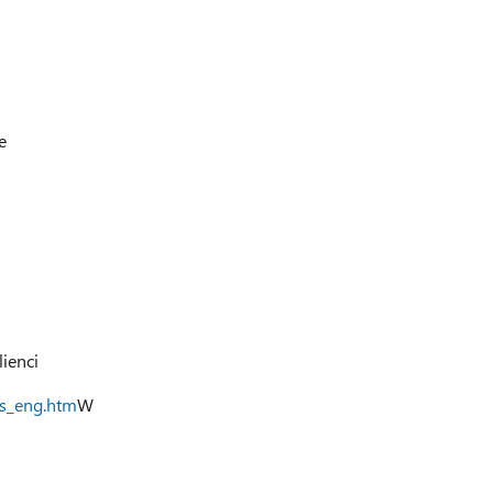
e
lienci
ts_eng.htm
W