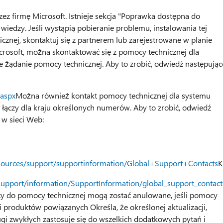
z firmę Microsoft. Istnieje sekcja "Poprawka dostępna do
 wiedzy. Jeśli wystąpią pobieranie problemu, instalowania tej
cznej, skontaktuj się z partnerem lub zarejestrowane w planie
crosoft, można skontaktować się z pomocy technicznej dla
 żądanie pomocy technicznej. Aby to zrobić, odwiedź następując
.aspx
Można również kontakt pomocy technicznej dla systemu
łączy dla kraju określonych numerów. Aby to zrobić, odwiedź
 w sieci Web:
esources/support/supportinformation/Global+Support+Contacts
K
support/information/SupportInformation/global_support_contac
cy do pomocy technicznej mogą zostać anulowane, jeśli pomocy
 produktów powiązanych Określa, że określonej aktualizacji,
gi zwykłych zastosuje się do wszelkich dodatkowych pytań i