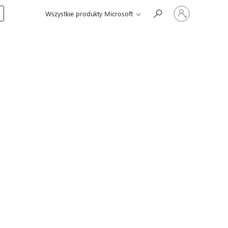
Zaloguj
Wszystkie produkty Microsoft
się
do
swojego
konta