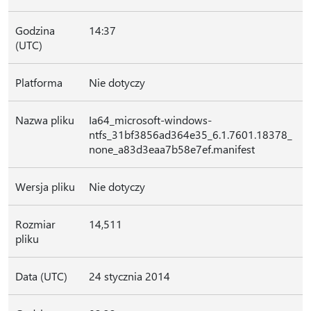
Godzina
14:37
(UTC)
Platforma
Nie dotyczy
Nazwa pliku
Ia64_microsoft-windows-
ntfs_31bf3856ad364e35_6.1.7601.18378_
none_a83d3eaa7b58e7ef.manifest
Wersja pliku
Nie dotyczy
Rozmiar
14,511
pliku
Data (UTC)
24 stycznia 2014