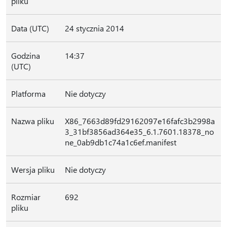
pliku
Data (UTC)
24 stycznia 2014
Godzina
14:37
(UTC)
Platforma
Nie dotyczy
Nazwa pliku
X86_7663d89fd29162097e16fafc3b2998a
3_31bf3856ad364e35_6.1.7601.18378_no
ne_0ab9db1c74a1c6ef.manifest
Wersja pliku
Nie dotyczy
Rozmiar
692
pliku