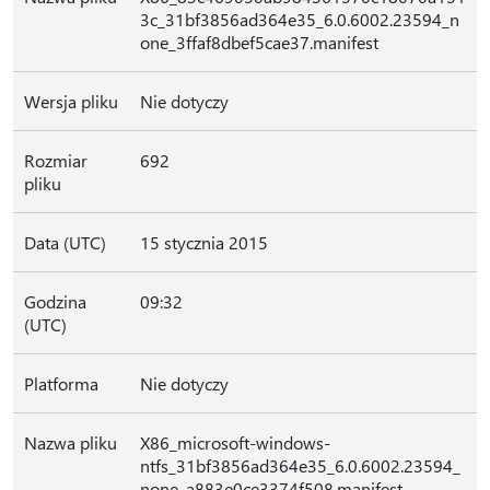
3c_31bf3856ad364e35_6.0.6002.23594_n
one_3ffaf8dbef5cae37.manifest
Wersja pliku
Nie dotyczy
Rozmiar
692
pliku
Data (UTC)
15 stycznia 2015
Godzina
09:32
(UTC)
Platforma
Nie dotyczy
Nazwa pliku
X86_microsoft-windows-
ntfs_31bf3856ad364e35_6.0.6002.23594_
none_a883e0ce3374f508.manifest