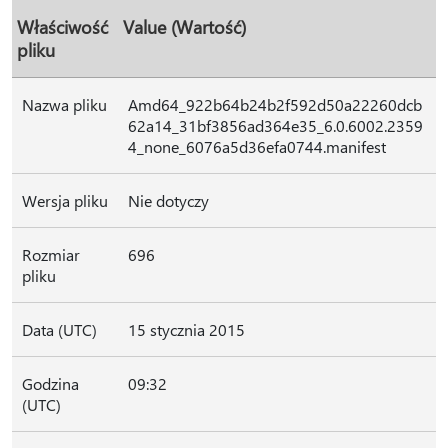
Właściwość
Value (Wartość)
pliku
Nazwa pliku
Amd64_922b64b24b2f592d50a22260dcb
62a14_31bf3856ad364e35_6.0.6002.2359
4_none_6076a5d36efa0744.manifest
Wersja pliku
Nie dotyczy
Rozmiar
696
pliku
Data (UTC)
15 stycznia 2015
Godzina
09:32
(UTC)