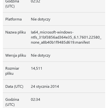
Godzina
02:32
(UTC)
Platforma
Nie dotyczy
Nazwa pliku
Ia64_microsoft-windows-
ntfs_31bf3856ad364e35_6.1.7601.22580_
none_a8b40b1f9485d619.manifest
Wersja pliku
Nie dotyczy
Rozmiar
14,511
pliku
Data (UTC)
24 stycznia 2014
Godzina
02:34
(UTC)