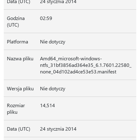
Data (UTC)
24 stycznia 2014
Godzina
02:59
(UTC)
Platforma
Nie dotyczy
Nazwa pliku
Amd64_microsoft-windows-
ntfs_31bf3856ad364e35_6.1.7601.22580_
none_04d102ad4ce53e53.manifest
Wersja pliku
Nie dotyczy
Rozmiar
14,514
pliku
Data (UTC)
24 stycznia 2014