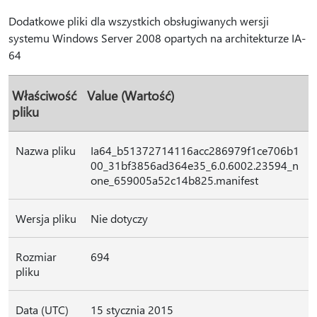
Dodatkowe pliki dla wszystkich obsługiwanych wersji
systemu Windows Server 2008 opartych na architekturze IA-
64
Właściwość
Value (Wartość)
pliku
Nazwa pliku
Ia64_b51372714116acc286979f1ce706b1
00_31bf3856ad364e35_6.0.6002.23594_n
one_659005a52c14b825.manifest
Wersja pliku
Nie dotyczy
Rozmiar
694
pliku
Data (UTC)
15 stycznia 2015