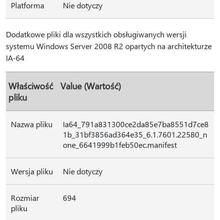
Platforma
Nie dotyczy
Dodatkowe pliki dla wszystkich obsługiwanych wersji
systemu Windows Server 2008 R2 opartych na architekturze
IA-64
Właściwość
Value (Wartość)
pliku
Nazwa pliku
Ia64_791a831300ce2da85e7ba8551d7ce8
1b_31bf3856ad364e35_6.1.7601.22580_n
one_6641999b1feb50ec.manifest
Wersja pliku
Nie dotyczy
Rozmiar
694
pliku