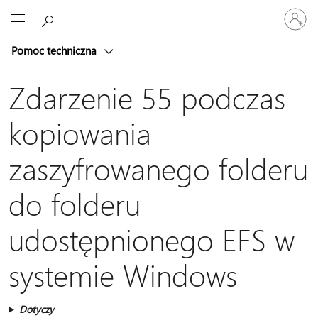
Zaloguj
Microsoft
się
do
Pomoc techniczna
swojego
konta
Zdarzenie 55 podczas
kopiowania
zaszyfrowanego folderu
do folderu
udostępnionego EFS w
systemie Windows
Dotyczy