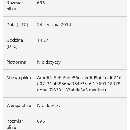
Rozmiar
696
pliku
Data (UTC)
24 stycznia 2014
Godzina
14:37
(UTC)
Platforma
Nie dotyczy
Nazwa pliku
Amd64_9e6d9efe86ecaed6d9ab2eaf0216c
807_31bf3856ad364e35_6.1.7601.18378_
none_7f833f183abda3a3.manifest
Wersja pliku
Nie dotyczy
Rozmiar
696
pliku