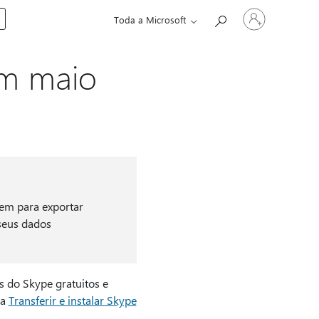
Entre
Toda a Microsoft
em
sua
conta
em maio
em para exportar
seus dados
es do Skype gratuitos e
 a
Transferir e instalar Skype