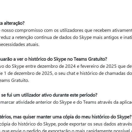
ta alteração?
 o nosso compromisso com os utilizadores que recebem ativament
duz a retenção contínua de dados do Skype mais antigos e inat
u necessidades atuais.
nuarão a ver o histórico do Skype no Teams Gratuito?
tivo do Skype entre dezembro de 2024 e fevereiro de 2025 que de
de 1 de dezembro de 2025, o seu chat e histórico de chamadas 
Teams Gratuito.
e fui um utilizador ativo durante este período?
marcar atividade anterior do Skype e do Teams através da aplica
itérios, mas quiser manter uma cópia do meu histórico do Skype?
ópia do histórico do Skype, pode exportar os seus dados atravé
ue envie o pedido de exportação o mais rapidamente possível a