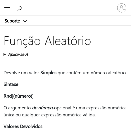
Iniciar
Microsoft
sessão
na
Suporte
conta
Função Aleatório
Aplica-se A
Devolve um valor
Simples
que contém um número aleatório.
Sintaxe
Rnd
[
(número)
]
O argumento
de número
opcional é uma expressão numérica
única ou qualquer expressão numérica válida.
Valores Devolvidos