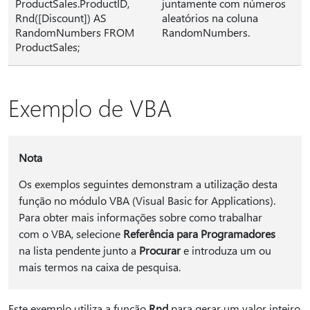
ProductSales.ProductID,
juntamente com números
Rnd([Discount]) AS
aleatórios na coluna
RandomNumbers FROM
RandomNumbers.
ProductSales;
Exemplo de VBA
Nota
Os exemplos seguintes demonstram a utilização desta
função no módulo VBA (Visual Basic for Applications).
Para obter mais informações sobre como trabalhar
com o VBA, selecione
Referência para Programadores
na lista pendente junto a
Procurar
e introduza um ou
mais termos na caixa de pesquisa.
Este exemplo utiliza a função
Rnd
para gerar um valor inteiro