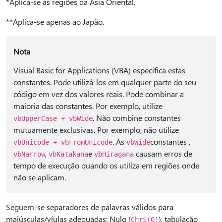
*Aplica-se às regiões da Ásia Oriental.
**Aplica-se apenas ao Japão.
Nota
Visual Basic for Applications (VBA) especifica estas
constantes. Pode utilizá-los em qualquer parte do seu
código em vez dos valores reais. Pode combinar a
maioria das constantes. Por exemplo, utilize
. Não combine constantes
vbUpperCase + vbWide
mutuamente exclusivas. Por exemplo, não utilize
. As
constantes ,
vbUnicode + vbFromUnicode
vbWide
,
e
causam erros de
vbNarrow
vbKatakana
vbHiragana
tempo de execução quando os utiliza em regiões onde
não se aplicam.
Seguem-se separadores de palavras válidos para
maiúsculas/víulas adequadas: Nulo (
), tabulação
Chr$(0)