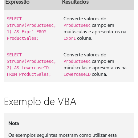
Expressão
Resultados
Converte valores do
SELECT
campo em
StrConv(ProductDesc,
ProductDesc
maiúsculas e apresenta-os na
1) AS Expr1 FROM
coluna.
ProductSales;
Expr1
Converte valores do
SELECT
campo em
StrConv(ProductDesc,
ProductDesc
minúsculas e apresenta-os na
2) AS LowercaseID
coluna.
FROM ProductSales;
LowercaseID
Exemplo de VBA
Nota
Os exemplos seguintes mostram como utilizar esta