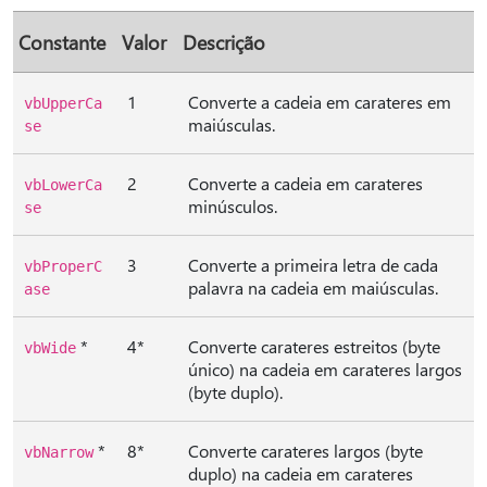
Constante
Valor
Descrição
1
Converte a cadeia em carateres em
vbUpperCa
maiúsculas.
se
2
Converte a cadeia em carateres
vbLowerCa
minúsculos.
se
3
Converte a primeira letra de cada
vbProperC
palavra na cadeia em maiúsculas.
ase
*
4*
Converte carateres estreitos (byte
vbWide
único) na cadeia em carateres largos
(byte duplo).
*
8*
Converte carateres largos (byte
vbNarrow
duplo) na cadeia em carateres