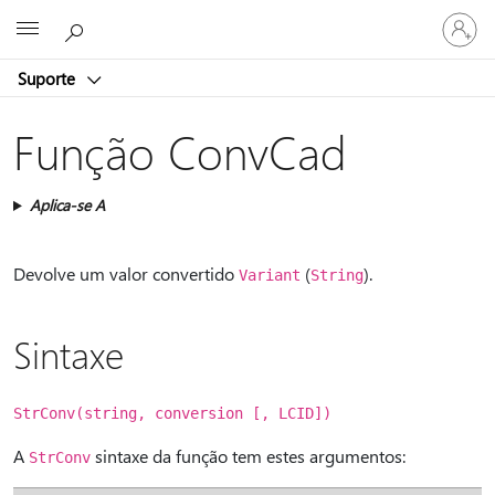
Iniciar
Microsoft
sessão
na
Suporte
conta
Função ConvCad
Aplica-se A
Devolve um valor convertido
(
).
Variant
String
Sintaxe
StrConv(string, conversion [, LCID])
A
sintaxe da função tem estes argumentos:
StrConv