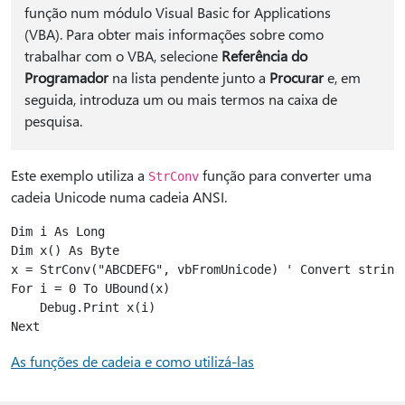
função num módulo Visual Basic for Applications
(VBA). Para obter mais informações sobre como
trabalhar com o VBA, selecione
Referência do
Programador
na lista pendente junto a
Procurar
e, em
seguida, introduza um ou mais termos na caixa de
pesquisa.
Este exemplo utiliza a
função para converter uma
StrConv
cadeia Unicode numa cadeia ANSI.
Dim i As Long

Dim x() As Byte

x = StrConv("ABCDEFG", vbFromUnicode) ' Convert string.
For i = 0 To UBound(x)

    Debug.Print x(i)

As funções de cadeia e como utilizá-las