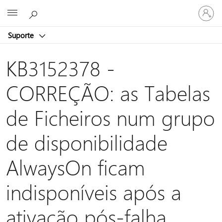
Iniciar
Microsoft
sessão
na
Suporte
conta
KB3152378 -
CORREÇÃO: as Tabelas
de Ficheiros num grupo
de disponibilidade
AlwaysOn ficam
indisponíveis após a
ativação pós-falha