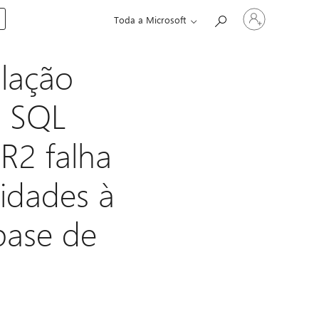
Iniciar
Toda a Microsoft
sessão
na
conta
lação
o SQL
R2 falha
idades à
base de