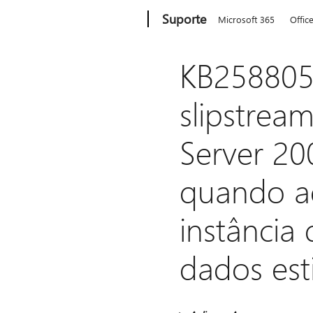
Microsoft
Suporte
Microsoft 365
Offic
KB258805
slipstrea
Server 20
quando ad
instância
dados est