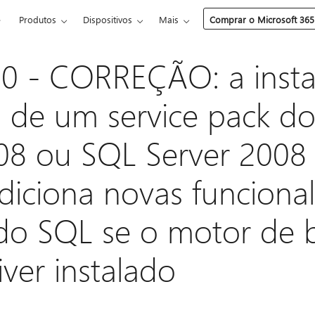
e
Produtos
Dispositivos
Mais
Comprar o Microsoft 365
0 - CORREÇÃO: a insta
m de um service pack d
08 ou SQL Server 2008 
iciona novas funcional
 do SQL se o motor de 
iver instalado