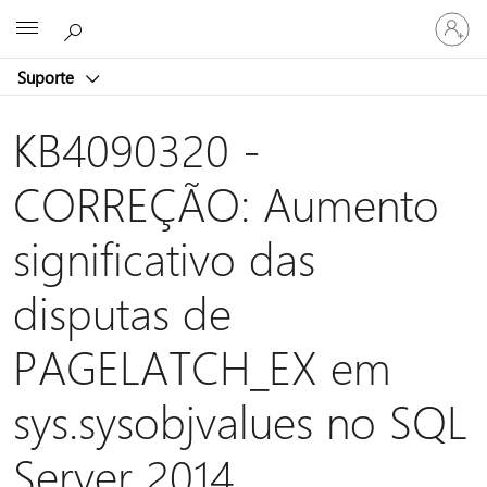
Iniciar
Microsoft
sessão
na
Suporte
conta
KB4090320 -
CORREÇÃO: Aumento
significativo das
disputas de
PAGELATCH_EX em
sys.sysobjvalues no SQL
Server 2014