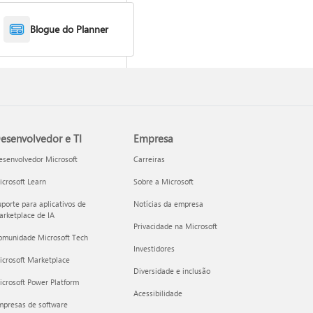
um novo plano com o Copilot
Blogue do Planner
esenvolvedor e TI
Empresa
esenvolvedor Microsoft
Carreiras
crosoft Learn
Sobre a Microsoft
porte para aplicativos de
Notícias da empresa
rketplace de IA
r Agente do Planner
Privacidade na Microsoft
omunidade Microsoft Tech
Investidores
icrosoft Marketplace
Diversidade e inclusão
crosoft Power Platform
Acessibilidade
mpresas de software