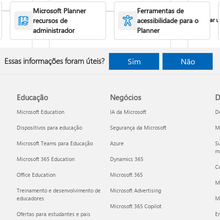
Microsoft Planner
Ferramentas de
Criar 
recursos de
acessibilidade para o
administrador
Planner
Essas informações foram úteis?
Sim
Não
Comparar e comprar subscrições do
eams
Planner
Educação
Negócios
D
Microsoft Education
IA da Microsoft
D
Dispositivos para educação
Segurança da Microsoft
Mi
Microsoft Teams para Educação
Azure
Su
ma
Acessa
Microsoft 365 Education
Dynamics 365
C
Office Education
Microsoft 365
M
Treinamento e desenvolvimento de
Microsoft Advertising
educadores
Mi
Microsoft 365 Copilot
Ofertas para estudantes e pais
E
Perguntas mais frequentes sobre o
r