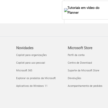
Tutoriais em vídeo do
Planner
Introdução ao Planner no T
Novidades
Microsoft Store
Copilot para organizações
Perfil da conta
Copilot para uso pessoal
Centro de Download
Microsoft 365
Suporte da Microsoft Store
Explorar os produtos da Microsoft
Devoluções
Aplicativos do Windows 11
Acompanhamento de pedidos
Planos vinculados no Planne