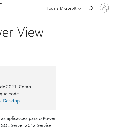
Iniciar
Toda a Microsoft
sessão
na
conta
wer View
o de 2021. Como
que pode
BI Desktop
.
ras aplicações para o Power
 SQL Server 2012 Service