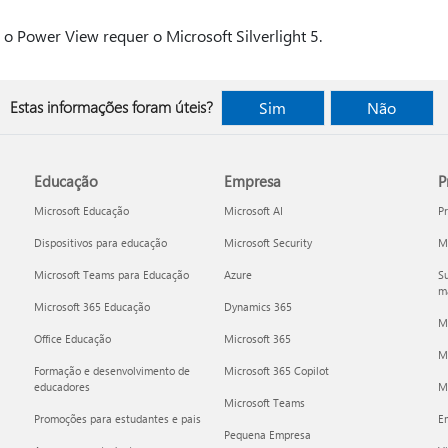
o Power View requer o Microsoft Silverlight 5.
Estas informações foram úteis?
Sim
Não
Educação
Empresa
P
Microsoft Educação
Microsoft AI
P
Dispositivos para educação
Microsoft Security
Mi
Microsoft Teams para Educação
Azure
Su
ma
Microsoft 365 Educação
Dynamics 365
M
Office Educação
Microsoft 365
M
Formação e desenvolvimento de
Microsoft 365 Copilot
educadores
Mi
Microsoft Teams
Promoções para estudantes e pais
E
Pequena Empresa