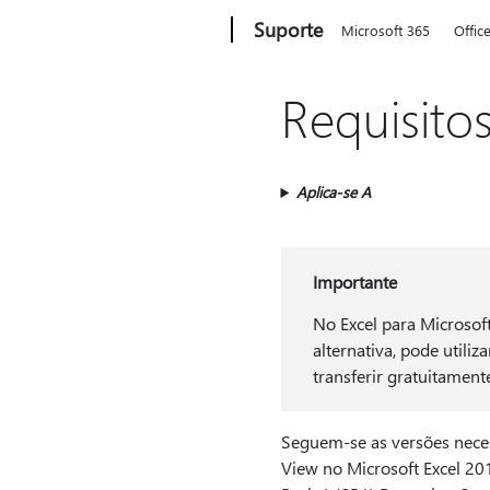
Microsoft
Suporte
Microsoft 365
Offic
Requisito
Aplica-se A
Importante
No Excel para Microsof
alternativa, pode utiliz
transferir gratuitamen
Seguem-se as versões neces
View no Microsoft Excel 20