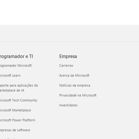
rogramador e TI
Empresa
rogramador Microsoft
Carreiras
crosoft Learn
Acerca da Microsoft
porte para aplicações do
Notícias da empresa
rketplace de IA
Privacidade na Microsoft
icrosoft Tech Community
Investidores
icrosoft Marketplace
crosoft Power Platform
mpresas de software