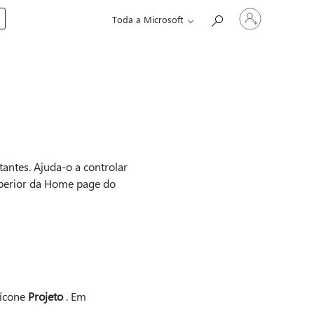
Iniciar
Toda a Microsoft
sessão
na
conta
antes. Ajuda-o a controlar
superior da Home page do
 ícone
Projeto
. Em