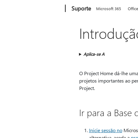
Microsoft
Suporte
Microsoft 365
Offic
Introduçã
Aplica-se A
O Project Home dá-lhe uma 
projetos importantes ao pe
Project.
Ir para a Base 
Inicie sessão no
Microso
alternativa, aceda a
pro