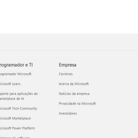
rogramador e TI
Empresa
rogramador Microsoft
Carreiras
crosoft Learn
Acerca da Microsoft
porte para aplicações do
Notícias da empresa
rketplace de IA
Privacidade na Microsoft
icrosoft Tech Community
Investidores
icrosoft Marketplace
crosoft Power Platform
mpresas de software