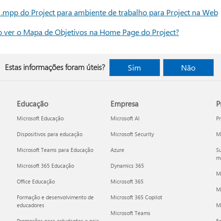
o .mpp do Project para ambiente de trabalho para Project na Web
o ver o Mapa de Objetivos na Home Page do Project?
Estas informações foram úteis?
Sim
Não
Educação
Empresa
P
Microsoft Educação
Microsoft AI
P
Dispositivos para educação
Microsoft Security
Mi
Microsoft Teams para Educação
Azure
Su
ma
Microsoft 365 Educação
Dynamics 365
M
Office Educação
Microsoft 365
M
Formação e desenvolvimento de
Microsoft 365 Copilot
educadores
Mi
Microsoft Teams
Promoções para estudantes e pais
E