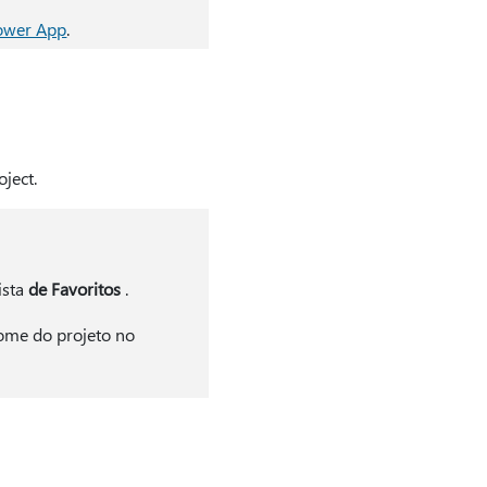
Power App
.
ject.
ista
de Favoritos
.
nome do projeto no