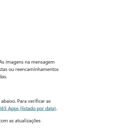
a. As imagens na mensagem
postas ou reencaminhamentos
as.
baixo. Para verificar as
365 Apps (listado por data)
.
com as atualizações