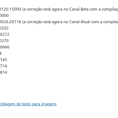
120.15000 (a correção está agora no Canal Beta com a compil
20000
026.20118 (a correção está agora no Canal Atual com a compil
20202
20272
20370
20666
4
0145
0714
0814
moldagem de texto para imagens