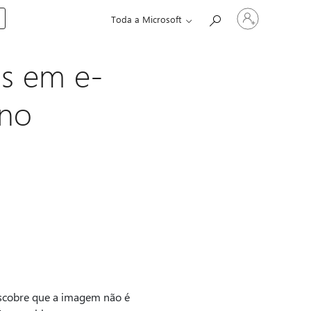
Iniciar
Toda a Microsoft
sessão
na
conta
s em e-
 no
scobre que a imagem não é