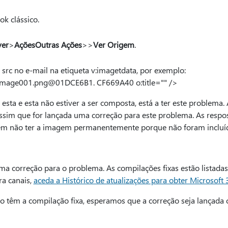
ok clássico.
er
>
Ações
Outras Ações
>>
Ver Origem
.
 src no e-mail na etiqueta v:imagetdata, por exemplo:
:image001.png@01DCE6B1. CF669A40 o:title="" />
sta e esta não estiver a ser composta, está a ter este problem
ssim que for lançada uma correção para este problema. As res
m não ter a imagem permanentemente porque não foram incluíd
 correção para o problema. As compilações fixas estão listadas a
ra canais,
aceda a Histórico de atualizações para obter Microsoft 
o têm a compilação fixa, esperamos que a correção seja lançada 