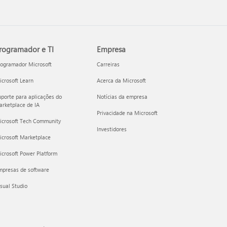
rogramador e TI
Empresa
rogramador Microsoft
Carreiras
crosoft Learn
Acerca da Microsoft
porte para aplicações do
Notícias da empresa
rketplace de IA
Privacidade na Microsoft
icrosoft Tech Community
Investidores
icrosoft Marketplace
crosoft Power Platform
mpresas de software
sual Studio