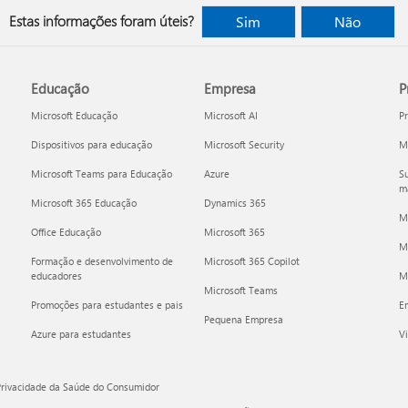
Estas informações foram úteis?
Sim
Não
Educação
Empresa
P
Microsoft Educação
Microsoft AI
P
Dispositivos para educação
Microsoft Security
Mi
Microsoft Teams para Educação
Azure
Su
ma
Microsoft 365 Educação
Dynamics 365
M
Office Educação
Microsoft 365
M
Formação e desenvolvimento de
Microsoft 365 Copilot
educadores
Mi
Microsoft Teams
Promoções para estudantes e pais
E
Pequena Empresa
Azure para estudantes
Vi
Privacidade da Saúde do Consumidor