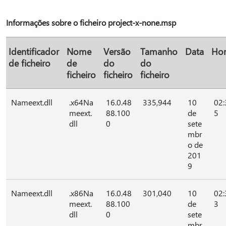
Informações sobre o ficheiro project-x-none.msp
Identificador
Nome
Versão
Tamanho
Data
Ho
de ficheiro
de
do
do
ficheiro
ficheiro
ficheiro
Nameext.dll
.x64Na
16.0.48
335,944
10
02:
meext.
88.100
de
5
dll
0
sete
mbr
o de
201
9
Nameext.dll
.x86Na
16.0.48
301,040
10
02:
meext.
88.100
de
3
dll
0
sete
mbr