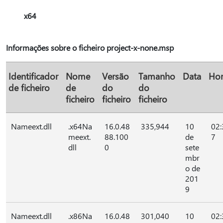
x64
Informações sobre o ficheiro project-x-none.msp
Identificador
Nome
Versão
Tamanho
Data
Ho
de ficheiro
de
do
do
ficheiro
ficheiro
ficheiro
Nameext.dll
.x64Na
16.0.48
335,944
10
02:
meext.
88.100
de
7
dll
0
sete
mbr
o de
201
9
Nameext.dll
.x86Na
16.0.48
301,040
10
02: