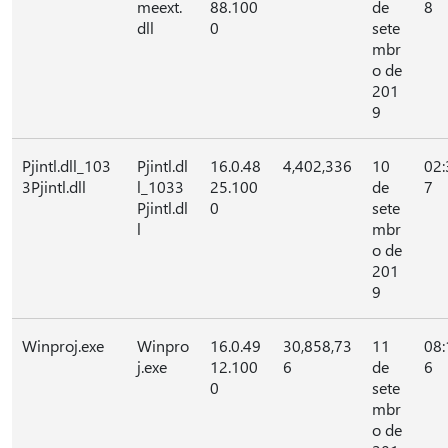
meext.
88.100
de
8
dll
0
sete
mbr
o de
201
9
Pjintl.dll_103
Pjintl.dl
16.0.48
4,402,336
10
02:
3Pjintl.dll
l_1033
25.100
de
7
Pjintl.dl
0
sete
l
mbr
o de
201
9
Winproj.exe
Winpro
16.0.49
30,858,73
11
08:
j.exe
12.100
6
de
6
0
sete
mbr
o de